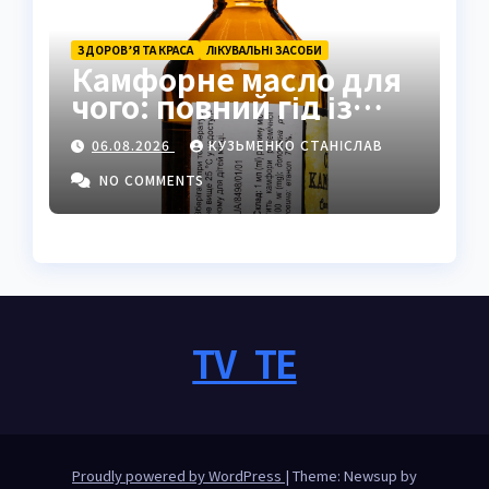
ЗДОРОВ’Я ТА КРАСА
ЛІКУВАЛЬНІ ЗАСОБИ
Камфорне масло для
чого: повний гід із
застосуванням і
06.08.2026
КУЗЬМЕНКО СТАНІСЛАВ
властивостями
NO COMMENTS
TV_TE
Proudly powered by WordPress
|
Theme: Newsup by