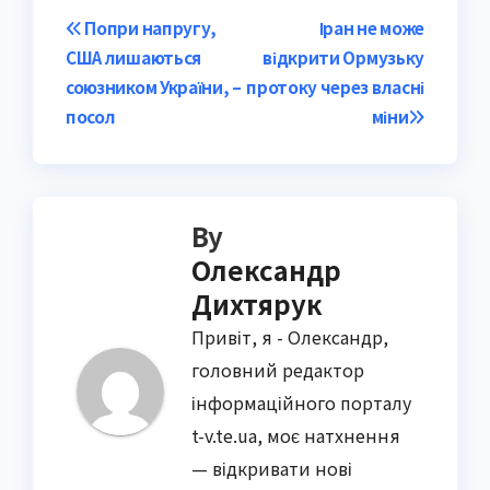
Post
Попри напругу,
Іран не може
США лишаються
відкрити Ормузьку
navigation
союзником України, –
протоку через власні
посол
міни
By
Олександр
Дихтярук
Привіт, я - Олександр,
головний редактор
інформаційного порталу
t-v.te.ua, моє натхнення
— відкривати нові