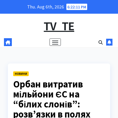
Skip
Thu. Aug 6th, 2026
6:22:13 PM
to
content
TV_TE
НОВИНИ
Орбан витратив
мільйони ЄС на
“білих слонів”:
розв’язки в полях