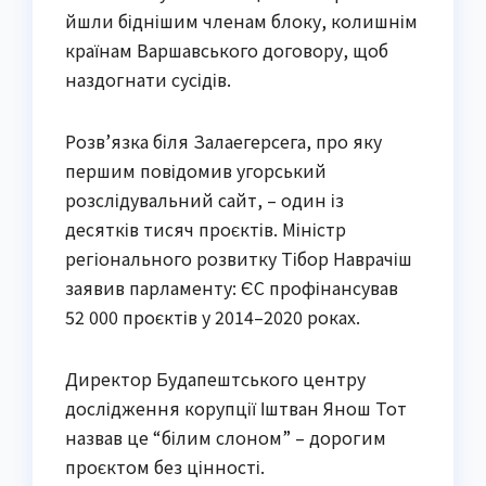
йшли біднішим членам блоку, колишнім
країнам Варшавського договору, щоб
наздогнати сусідів.
Розв’язка біля Залаегерсега, про яку
першим повідомив угорський
розслідувальний сайт, – один із
десятків тисяч проєктів. Міністр
регіонального розвитку Тібор Наврачіш
заявив парламенту: ЄС профінансував
52 000 проєктів у 2014–2020 роках.
Директор Будапештського центру
дослідження корупції Іштван Янош Тот
назвав це “білим слоном” – дорогим
проєктом без цінності.