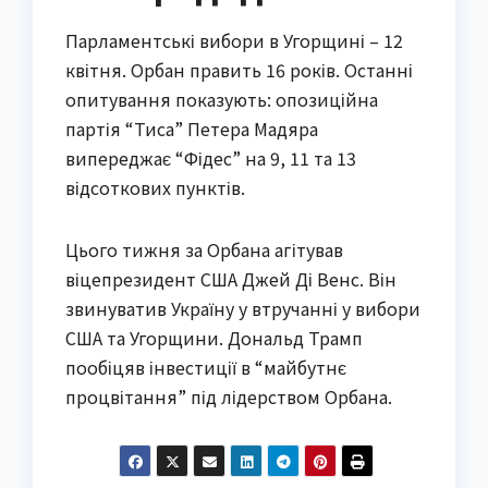
Парламентські вибори в Угорщині – 12
квітня. Орбан править 16 років. Останні
опитування показують: опозиційна
партія “Тиса” Петера Мадяра
випереджає “Фідес” на 9, 11 та 13
відсоткових пунктів.
Цього тижня за Орбана агітував
віцепрезидент США Джей Ді Венс. Він
звинуватив Україну у втручанні у вибори
США та Угорщини. Дональд Трамп
пообіцяв інвестиції в “майбутнє
процвітання” під лідерством Орбана.