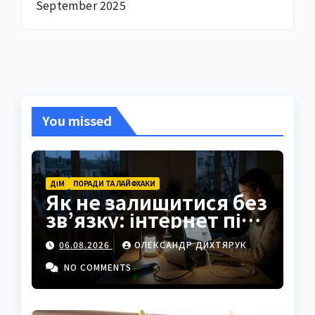
September 2025
You missed
ДІМ
ПОРАДИ ТА ЛАЙФХАКИ
Як не залишитися без
зв’язку: інтернет під
час відключень світла
06.08.2026
ОЛЕКСАНДР ДИХТЯРУК
NO COMMENTS