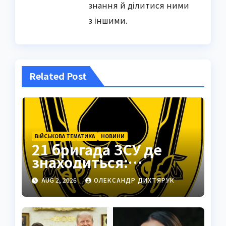
знання й ділитися ними
з іншими.
Related Post
ВІЙСЬКОВА ТЕМАТИКА
НОВИНИ
21 бригада ЗСУ де
знаходиться:
Подільськ як
AUG 2, 2026
ОЛЕКСАНДР ДИХТЯРУК
стратегічний центр