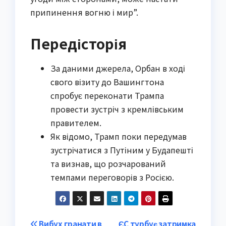
припинення вогню і мир”.
Передісторія
За даними джерела, Орбан в ході
свого візиту до Вашингтона
спробує переконати Трампа
провести зустріч з кремлівським
правителем.
Як відомо, Трамп поки передумав
зустрічатися з Путіним у Будапешті
та визнав, що розчарований
темпами переговорів з Росією.
Вибух гранати в
ЄС турбує затримка