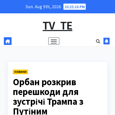
Skip
Sun. Aug 9th, 2026
10:25:17 PM
to
content
TV_TE
НОВИНИ
Орбан розкрив
перешкоди для
зустрічі Трампа з
Путіним