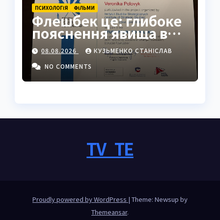
ПСИХОЛОГІЯ
ФІЛЬМИ
Флешбек це: глибоке
пояснення явища в
психології, кіно та
08.08.2026
КУЗЬМЕНКО СТАНІСЛАВ
житті
NO COMMENTS
TV_TE
Proudly powered by WordPress
|
Theme: Newsup by
Themeansar
.