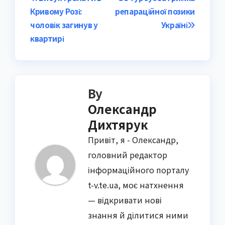
Post
Кривому Розі:
репараційної позики
navigation
чоловік загинув у
Україні
квартирі
By
Олександр
Дихтярук
Привіт, я - Олександр,
головний редактор
інформаційного порталу
t-v.te.ua, моє натхнення
— відкривати нові
знання й ділитися ними