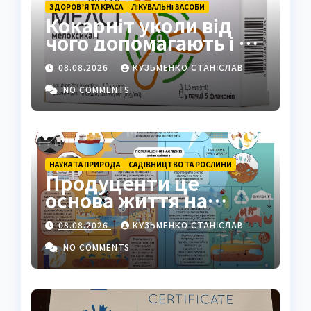
ЗДОРОВ’Я ТА КРАСА
ЛІКУВАЛЬНІ ЗАСОБИ
Кокарніт уколи від
чого допомагають і як
працюють
08.08.2026
КУЗЬМЕНКО СТАНІСЛАВ
NO COMMENTS
НАУКА ТА ПРИРОДА
САДІВНИЦТВО ТА РОСЛИНИ
Продуценти це
основа життя на
Землі: повний гід
08.08.2026
КУЗЬМЕНКО СТАНІСЛАВ
NO COMMENTS