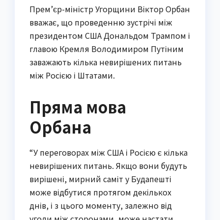
Прем’єр-міністр Угорщини Віктор Орбан
вважає, що проведенню зустрічі між
президентом США Дональдом Трампом і
главою Кремля Володимиром Путіним
заважають кілька невирішених питань
між Росією і Штатами.
Пряма мова
Орбана
“У переговорах між США і Росією є кілька
невирішених питань. Якщо вони будуть
вирішені, мирний саміт у Будапешті
може відбутися протягом декількох
днів, і з цього моменту, залежно від
угоди між сторонами, може настати