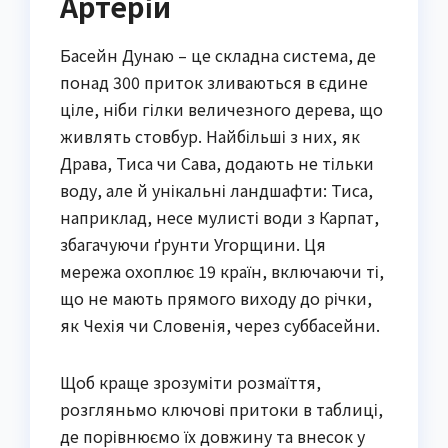
Артерій
Басейн Дунаю – це складна система, де
понад 300 приток зливаються в єдине
ціле, ніби гілки величезного дерева, що
живлять стовбур. Найбільші з них, як
Драва, Тиса чи Сава, додають не тільки
воду, але й унікальні ландшафти: Тиса,
наприклад, несе мулисті води з Карпат,
збагачуючи ґрунти Угорщини. Ця
мережа охоплює 19 країн, включаючи ті,
що не мають прямого виходу до річки,
як Чехія чи Словенія, через суббасейни.
Щоб краще зрозуміти розмаїття,
розгляньмо ключові притоки в таблиці,
де порівнюємо їх довжину та внесок у