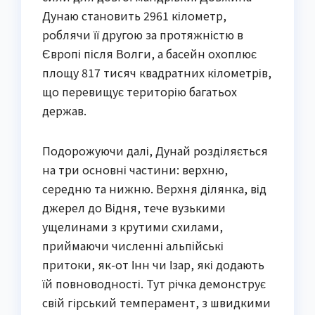
Дунаю становить 2961 кілометр,
роблячи її другою за протяжністю в
Європі після Волги, а басейн охоплює
площу 817 тисяч квадратних кілометрів,
що перевищує територію багатьох
держав.
Подорожуючи далі, Дунай розділяється
на три основні частини: верхню,
середню та нижню. Верхня ділянка, від
джерел до Відня, тече вузькими
ущелинами з крутими схилами,
приймаючи численні альпійські
притоки, як-от Інн чи Ізар, які додають
їй повноводності. Тут річка демонструє
свій гірський темперамент, з швидкими