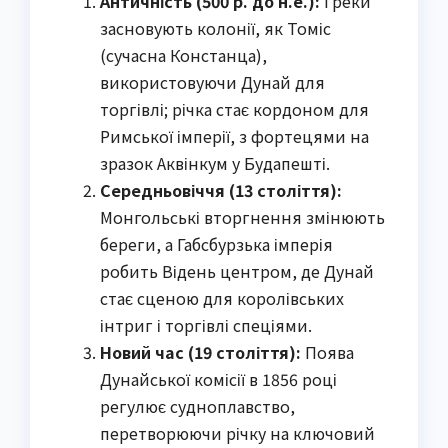
Античність (500 р. до н.е.):
Греки
засновують колонії, як Томіс
(сучасна Констанца),
використовуючи Дунай для
торгівлі; річка стає кордоном для
Римської імперії, з фортецями на
зразок Аквінкум у Будапешті.
Середньовіччя (13 століття):
Монгольські вторгнення змінюють
береги, а Габсбурзька імперія
робить Відень центром, де Дунай
стає сценою для королівських
інтриг і торгівлі спеціями.
Новий час (19 століття):
Поява
Дунайської комісії в 1856 році
регулює судноплавство,
перетворюючи річку на ключовий