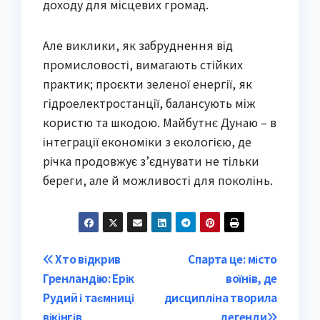
доходу для місцевих громад.
Але виклики, як забруднення від
промисловості, вимагають стійких
практик; проєкти зеленої енергії, як
гідроелектростанції, балансують між
користю та шкодою. Майбутнє Дунаю – в
інтеграції економіки з екологією, де
річка продовжує з’єднувати не тільки
береги, але й можливості для поколінь.
Post
Хто відкрив
Спарта це: місто
Гренландію: Ерік
воїнів, де
navigation
Рудий і таємниці
дисципліна творила
вікінгів
легенди