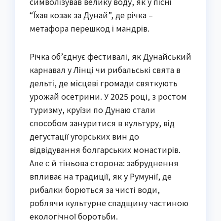
символізував велику воду, як у пісні
“Їхав козак за Дунай”, де річка –
метафора перешкод і мандрів.
Річка об’єднує фестивалі, як Дунайський
карнавал у Лінці чи рибальські свята в
дельті, де місцеві громади святкують
урожай осетрини. У 2025 році, з ростом
туризму, круїзи по Дунаю стали
способом зануритися в культуру, від
дегустації угорських вин до
відвідування болгарських монастирів.
Але є й тіньова сторона: забруднення
впливає на традиції, як у Румунії, де
рибалки борються за чисті води,
роблячи культурне спадщину частиною
екологічної боротьби.