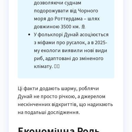
дозволяючи суднам
подорожувати від Чорного
моря до Роттердама – шлях
довжиною 3500 км. 🚢
У фольклорі Дунай асоціюється
з міфами про русалок, а в 2025-
му екологи виявили нові види
риб, адаптовані до зміненого
клімату. 🧜‍♀️
Ці факти додають шарму, роблячи
Дунай не просто річкою, а джерелом
нескінченних відкриттів, що надихають
на подальші дослідження.
Економічна Роль