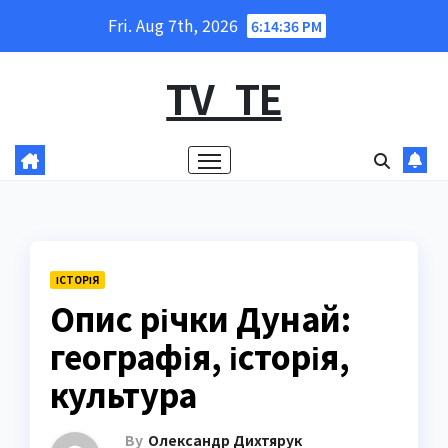
Skip
Fri. Aug 7th, 2026
6:14:37 PM
to
content
TV_TE
ІСТОРІЯ
Опис річки Дунай:
географія, історія,
культура
By
Олександр Дихтярук