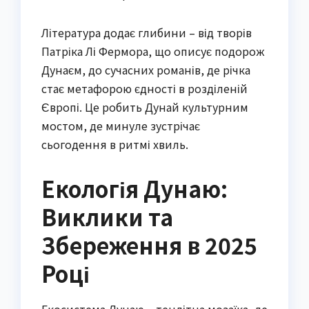
Література додає глибини – від творів
Патріка Лі Фермора, що описує подорож
Дунаєм, до сучасних романів, де річка
стає метафорою єдності в розділеній
Європі. Це робить Дунай культурним
мостом, де минуле зустрічає
сьогодення в ритмі хвиль.
Екологія Дунаю:
Виклики та
Збереження в 2025
Році
Екосистема Дунаю – тендітна мозаїка, де