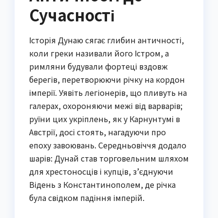
Сучасності
Історія Дунаю сягає глибин античності,
коли греки називали його Істром, а
римляни будували фортеці вздовж
берегів, перетворюючи річку на кордон
імперії. Уявіть легіонерів, що пливуть на
галерах, охороняючи межі від варварів;
руїни цих укріплень, як у Карнунтумі в
Австрії, досі стоять, нагадуючи про
епоху завоювань. Середньовіччя додало
шарів: Дунай став торговельним шляхом
для хрестоносців і купців, з’єднуючи
Відень з Константинополем, де річка
була свідком падіння імперій.