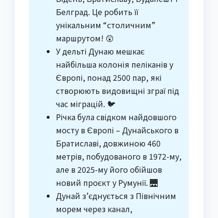
Белград. Це робить її
унікальним “столичним”
маршрутом! 😲
У дельті Дунаю мешкає
найбільша колонія пеліканів у
Європі, понад 2500 пар, які
створюють видовищні зграї під
час міграцій. 🐦
Річка була свідком найдовшого
мосту в Європі – Дунайського в
Братиславі, довжиною 460
метрів, побудованого в 1972-му,
але в 2025-му його обійшов
новий проєкт у Румунії. 🌉
Дунай з’єднується з Північним
морем через канал,