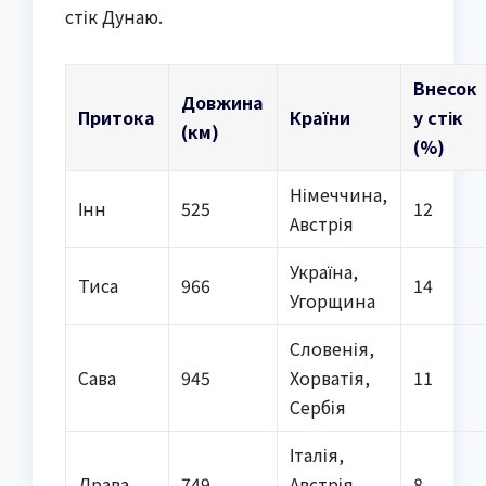
стік Дунаю.
Внесок
Довжина
Притока
Країни
у стік
(км)
(%)
Німеччина,
Інн
525
12
Австрія
Україна,
Тиса
966
14
Угорщина
Словенія,
Сава
945
Хорватія,
11
Сербія
Італія,
Драва
749
Австрія,
8