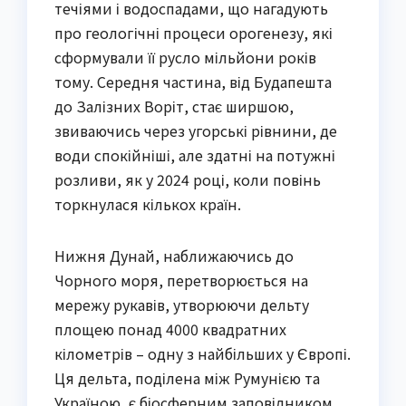
течіями і водоспадами, що нагадують
про геологічні процеси орогенезу, які
сформували її русло мільйони років
тому. Середня частина, від Будапешта
до Залізних Воріт, стає ширшою,
звиваючись через угорські рівнини, де
води спокійніші, але здатні на потужні
розливи, як у 2024 році, коли повінь
торкнулася кількох країн.
Нижня Дунай, наближаючись до
Чорного моря, перетворюється на
мережу рукавів, утворюючи дельту
площею понад 4000 квадратних
кілометрів – одну з найбільших у Європі.
Ця дельта, поділена між Румунією та
Україною, є біосферним заповідником