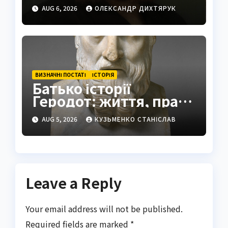
історія
AUG 6, 2026
ОЛЕКСАНДР ДИХТЯРУК
ВИЗНАЧНІ ПОСТАТІ
ІСТОРІЯ
Батько історії
Геродот: життя, праці
та спадщина
AUG 5, 2026
КУЗЬМЕНКО СТАНІСЛАВ
Leave a Reply
Your email address will not be published.
Required fields are marked
*