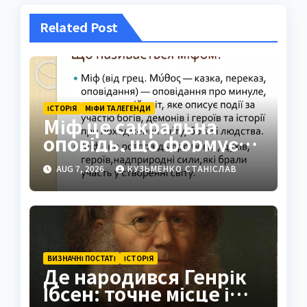
Related Post
ІСТОРІЯ
МІФИ ТА ЛЕГЕНДИ
Міф це сакральна
оповідь, що формує
світогляд народів
AUG 7, 2026
КУЗЬМЕНКО СТАНІСЛАВ
ВИЗНАЧНІ ПОСТАТІ
ІСТОРІЯ
Де народився Генрік
Ібсен: точне місце і