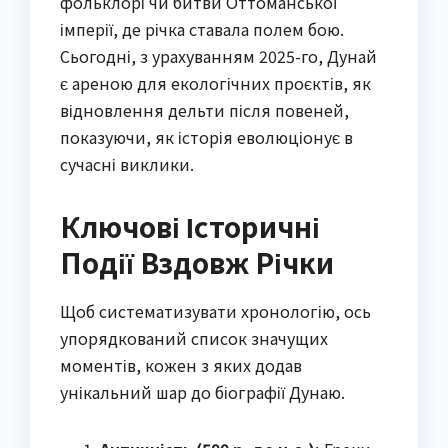
фольклорі чи битви Оттоманської
імперії, де річка ставала полем бою.
Сьогодні, з урахуванням 2025-го, Дунай
є ареною для екологічних проєктів, як
відновлення дельти після повеней,
показуючи, як історія еволюціонує в
сучасні виклики.
Ключові Історичні
Події Вздовж Річки
Щоб систематизувати хронологію, ось
упорядкований список значущих
моментів, кожен з яких додав
унікальний шар до біографії Дунаю.