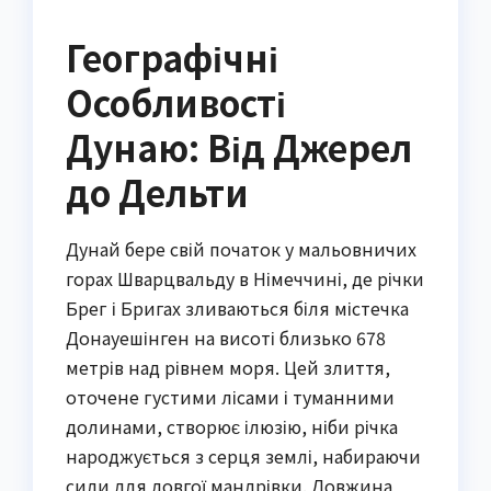
Географічні
Особливості
Дунаю: Від Джерел
до Дельти
Дунай бере свій початок у мальовничих
горах Шварцвальду в Німеччині, де річки
Брег і Бригах зливаються біля містечка
Донауешінген на висоті близько 678
метрів над рівнем моря. Цей злиття,
оточене густими лісами і туманними
долинами, створює ілюзію, ніби річка
народжується з серця землі, набираючи
сили для довгої мандрівки. Довжина