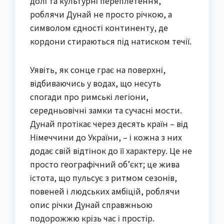
долі та культурні переплетення,
роблячи Дунай не просто річкою, а
символом єдності континенту, де
кордони стираються під натиском течії.
Уявіть, як сонце грає на поверхні,
відбиваючись у водах, що несуть
спогади про римські легіони,
середньовічні замки та сучасні мости.
Дунай протікає через десять країн – від
Німеччини до України, – і кожна з них
додає свій відтінок до її характеру. Це не
просто географічний об’єкт; це жива
істота, що пульсує з ритмом сезонів,
повеней і людських амбіцій, роблячи
опис річки Дунай справжньою
подорожжю крізь час і простір.