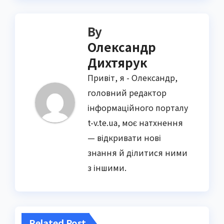
By
Олександр
Дихтярук
Привіт, я - Олександр,
головний редактор
інформаційного порталу
t-v.te.ua, моє натхнення
— відкривати нові
знання й ділитися ними
з іншими.
Related Post