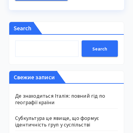
Search
Search
Свежие записи
Де знаходиться Італія: повний гід по
географії країни
Субкультура це явище, що формує
ідентичність груп у суспільстві