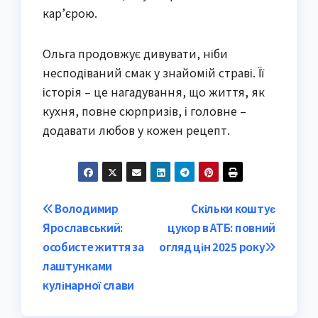
кар’єрою.
Ольга продовжує дивувати, ніби
несподіваний смак у знайомій страві. Її
історія – це нагадування, що життя, як
кухня, повне сюрпризів, і головне –
додавати любов у кожен рецепт.
Post
Володимир
Скільки коштує
Ярославський:
цукор в АТБ: повний
navigation
особисте життя за
огляд цін 2025 року
лаштунками
кулінарної слави