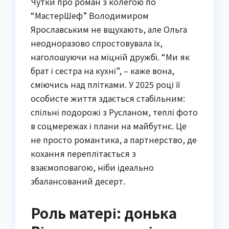
Чутки про роман з колегою по
“МастерШеф” Володимиром
Ярославським не вщухають, але Ольга
неодноразово спростовувала їх,
наголошуючи на міцній дружбі. “Ми як
брат і сестра на кухні”, – каже вона,
сміючись над плітками. У 2025 році її
особисте життя здається стабільним:
спільні подорожі з Русланом, теплі фото
в соцмережах і плани на майбутнє. Це
не просто романтика, а партнерство, де
кохання переплітається з
взаємоповагою, ніби ідеально
збалансований десерт.
Роль матері: донька