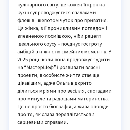
кулінарного світу, де кожен її крок на
кухні супроводжується спалахами
флешів і шепотом чуток про приватне.
Ця жінка, з її проникливим поглядом і
впевненою посмішкою, ніби рецепт
ідеального соусу – поєднує гостроту
амбіцій з ніжністю сімейних моментів. У
2025 році, коли вона продовжує судити
на “МастерШеф” і розвивати власні
проекти, її особисте життя стає ще
цікавішим, адже Ольга відкрито
ділиться мріями про весілля, спогадами
про минуле та радощами материнства.
Це не просто біографія, а жива оповідь
про те, як слава переплітається з
серцевими справами.