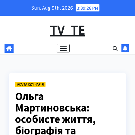
Skip
Sun. Aug 9th, 2026
3:39:27 PM
to
content
TV_TE
ЇЖА ТА КУЛІНАРІЯ
Ольга
Мартиновська:
особисте життя,
біографія та