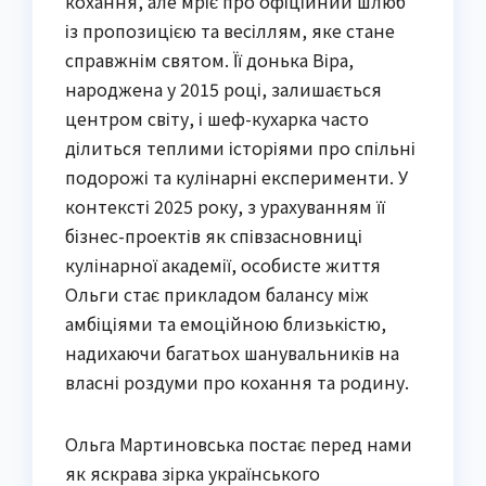
кохання, але мріє про офіційний шлюб
із пропозицією та весіллям, яке стане
справжнім святом. Її донька Віра,
народжена у 2015 році, залишається
центром світу, і шеф-кухарка часто
ділиться теплими історіями про спільні
подорожі та кулінарні експерименти. У
контексті 2025 року, з урахуванням її
бізнес-проектів як співзасновниці
кулінарної академії, особисте життя
Ольги стає прикладом балансу між
амбіціями та емоційною близькістю,
надихаючи багатьох шанувальників на
власні роздуми про кохання та родину.
Ольга Мартиновська постає перед нами
як яскрава зірка українського