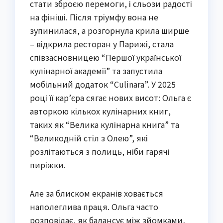
стати зброєю перемоги, і сльози радості
на фініші. Після тріумфу вона не
зупинилася, а розгорнула крила ширше
– відкрила ресторан у Парижі, стала
співзасновницею “Першої української
кулінарної академії” та запустила
мобільний додаток “Culinara”. У 2025
році її кар’єра сягає нових висот: Ольга є
авторкою кількох кулінарних книг,
таких як “Велика кулінарна книга” та
“Великодній стіл з Олею”, які
розлітаються з полиць, ніби гарячі
пиріжки.
Але за блиском екранів ховається
наполеглива праця. Ольга часто
розповідає, як балансує між зйомками,