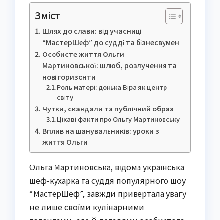
Зміст
Шлях до слави: від учасниці
“МастерШеф” до судді та бізнесвумен
Особисте життя Ольги
Мартиновської: шлюб, розлучення та
нові горизонти
Роль матері: донька Віра як центр
світу
Чутки, скандали та публічний образ
Цікаві факти про Ольгу Мартиновську
Вплив на шанувальників: уроки з
життя Ольги
Ольга Мартиновська, відома українська
шеф-кухарка та суддя популярного шоу
“МастерШеф”, завжди привертала увагу
не лише своїми кулінарними