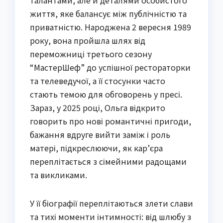
талантами, але й деталями особистого
життя, яке балансує між публічністю та
приватністю. Народжена 2 вересня 1989
року, вона пройшла шлях від
переможниці третього сезону
“МастерШеф” до успішної рестораторки
та телеведучої, а її стосунки часто
стають темою для обговорень у пресі.
Зараз, у 2025 році, Ольга відкрито
говорить про нові романтичні пригоди,
бажання вдруге вийти заміж і роль
матері, підкреслюючи, як кар’єра
переплітається з сімейними радощами
та викликами.
У її біографії переплітаються злети слави
та тихі моменти інтимності: від шлюбу з