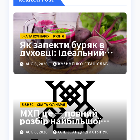
ЇЖА ТА КУЛІНАРІЯ
КУХНЯ
Як запекти буряк в
духовці: ідеальний
спосіб зберегти смак
AUG 6, 2026
КУЗЬМЕНКО СТАНІСЛАВ
БІЗНЕС
ЇЖА ТА КУЛІНАРІЯ
МХП це — повний
розбір найбільшої
кулінарної та
AUG 6, 2026
ОЛЕКСАНДР ДИХТЯРУК
агротехнологічної