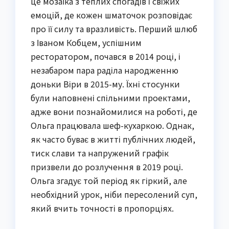
це мозаїка з теплих спогадів і свіжих
емоцій, де кожен шматочок розповідає
про її силу та вразливість. Перший шлюб
з Іваном Кобцем, успішним
ресторатором, почався в 2014 році, і
незабаром пара раділа народженню
доньки Віри в 2015-му. Їхні стосунки
були наповнені спільними проектами,
адже вони познайомилися на роботі, де
Ольга працювала шеф-кухаркою. Однак,
як часто буває в житті публічних людей,
тиск слави та напружений графік
призвели до розлучення в 2019 році.
Ольга згадує той період як гіркий, але
необхідний урок, ніби пересолений суп,
який вчить точності в пропорціях.