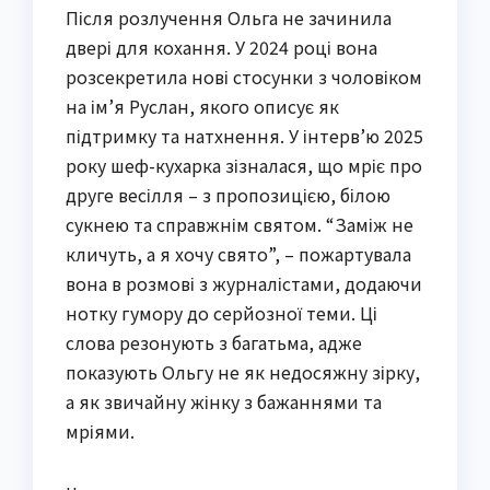
Після розлучення Ольга не зачинила
двері для кохання. У 2024 році вона
розсекретила нові стосунки з чоловіком
на ім’я Руслан, якого описує як
підтримку та натхнення. У інтерв’ю 2025
року шеф-кухарка зізналася, що мріє про
друге весілля – з пропозицією, білою
сукнею та справжнім святом. “Заміж не
кличуть, а я хочу свято”, – пожартувала
вона в розмові з журналістами, додаючи
нотку гумору до серйозної теми. Ці
слова резонують з багатьма, адже
показують Ольгу не як недосяжну зірку,
а як звичайну жінку з бажаннями та
мріями.