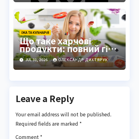
компанії України
ЇЖА ТА КУЛІНАРІЯ
Що таке харчові
продукти: повний гід
по визначенню та
JUL 31, 2026
ОЛЕКСАНДР ДИХТЯРУК
видам
Leave a Reply
Your email address will not be published.
Required fields are marked
*
Comment
*