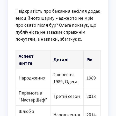
Її відкритість про бажання весілля додає
емоційного шарму – адже хто не мріє
про свято після бур? Ольга показує, що
публічність не заважає справжнім
почуттям, а навпаки, збагачує їх.
Аспект
Деталі
Рік
життя
2 вересня
Народження
1989
1989, Одеса
Перемога в
Третій сезон
2013
“МастерШеф”
Шлюб з
Народження
2014-