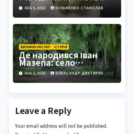
та спадщина
AUG 5, 2026
КУЗЬМЕНКО СТАНІСЛАВ
ВИЗНАЧНІ ПОСТАТІ
ІСТОРІЯ
Де народився Іван
Мазепа: село
Мазепинці та корені
AUG 2, 2026
ОЛЕКСАНДР ДИХТЯРУК
легендарного
гетьмана
Leave a Reply
Your email address will not be published.