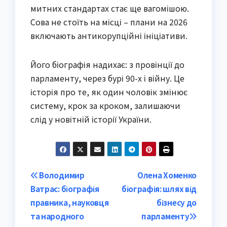
митних стандартах стає ще вагомішою.
Сова не стоїть на місці – плани на 2026
включають антикорупційні ініціативи.
Його біографія надихає: з провінції до
парламенту, через бурі 90-х і війну. Це
історія про те, як один чоловік змінює
систему, крок за кроком, залишаючи
слід у новітній історії України.
Post
Володимир
Олена Хоменко
Ватрас: біографія
біографія: шлях від
navigation
правника, науковця
бізнесу до
та народного
парламенту