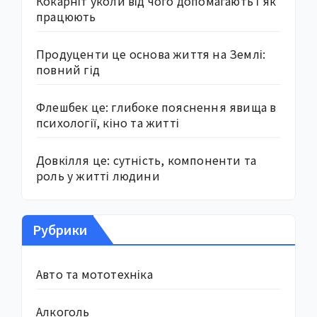
Кокарніт уколи від чого допомагають і як
працюють
Продуценти це основа життя на Землі:
повний гід
Флешбек це: глибоке пояснення явища в
психології, кіно та житті
Довкілля це: сутність, компоненти та
роль у житті людини
Рубрики
Авто та мототехніка
Алкоголь