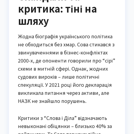
критика: тіні на
шляху
Жодна біографія українського політика
не обходиться без хмар. Сова стикався з
звинуваченнями в бізнес-конфліктах
2000-х, де опоненти говорили про “сірі”
схеми в митній сфері. Однак, жодних
судових вироків – лише політичні
спекуляції. У 2021 році його декларація
викликала питання через активи, але
НАЗК не знайшло порушень.
Критики з “Слова і Діла” відзначають
невыконані обіцянки – близько 40% за
рейтингом. Та Сова парирує: війна