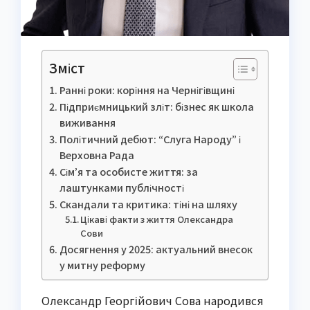
Зміст
Ранні роки: коріння на Чернігівщині
Підприємницький зліт: бізнес як школа
виживання
Політичний дебют: “Слуга Народу” і
Верховна Рада
Сім’я та особисте життя: за
лаштунками публічності
Скандали та критика: тіні на шляху
Цікаві факти з життя Олександра
Сови
Досягнення у 2025: актуальний внесок
у митну реформу
Олександр Георгійович Сова народився