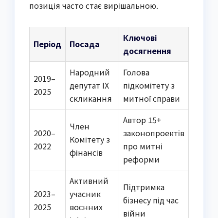
позиція часто стає вирішальною.
Ключові
Період
Посада
досягнення
Народний
Голова
2019–
депутат IX
підкомітету з
2025
скликання
митної справи
Автор 15+
Член
2020–
законопроектів
Комітету з
2022
про митні
фінансів
реформи
Активний
Підтримка
2023–
учасник
бізнесу під час
2025
воєнних
війни