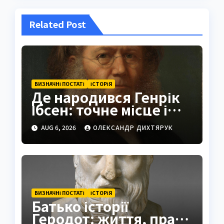
Related Post
ВИЗНАЧНІ ПОСТАТІ
ІСТОРІЯ
Де народився Генрік
Ібсен: точне місце і
історія
AUG 6, 2026
ОЛЕКСАНДР ДИХТЯРУК
ВИЗНАЧНІ ПОСТАТІ
ІСТОРІЯ
Батько історії
Геродот: життя, праці