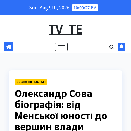
Skip
Sun. Aug 9th, 2026
10:00:28 PM
to
content
TV_TE
ВИЗНАЧНІ ПОСТАТІ
Олександр Сова
біографія: від
Менської юності до
вершин влади