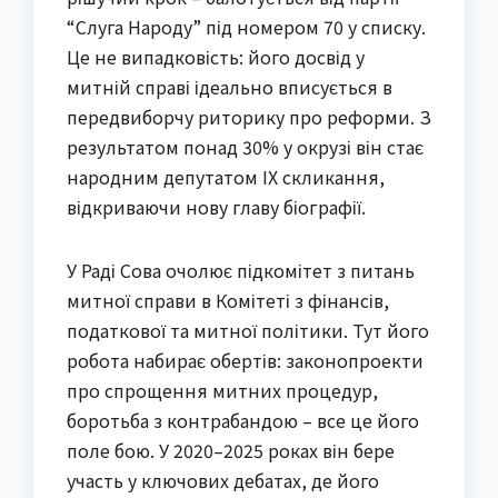
“Слуга Народу” під номером 70 у списку.
Це не випадковість: його досвід у
митній справі ідеально вписується в
передвиборчу риторику про реформи. З
результатом понад 30% у окрузі він стає
народним депутатом IX скликання,
відкриваючи нову главу біографії.
У Раді Сова очолює підкомітет з питань
митної справи в Комітеті з фінансів,
податкової та митної політики. Тут його
робота набирає обертів: законопроекти
про спрощення митних процедур,
боротьба з контрабандою – все це його
поле бою. У 2020–2025 роках він бере
участь у ключових дебатах, де його