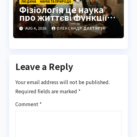
ЛЮДИНА
НАУКА ТА ПРИРОДА
Фізіологія це наука
про життєві функції
організму
AUG 4, 2026
ОЛЕКСАНДР ДИХТЯРУК
Leave a Reply
Your email address will not be published.
Required fields are marked
*
Comment
*