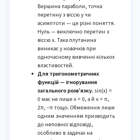
Вершина параболи, точка
перетину з віссю y чи
асимптоти — це різні поняття.
Нуль — виключно перетин з
віссю x. Така плутанина
виникає у новачків при
одночасному вивченні кількох
властивостей.
Для тригонометричних
функцій — ігнорування
загального розв’язку.
sin(x) =
0 має не лише x = 0, а й x = π,
2π, −π тощо. Обмеження лише
одним значенням призводить
до неповної відповіді,
особливо в задачах на