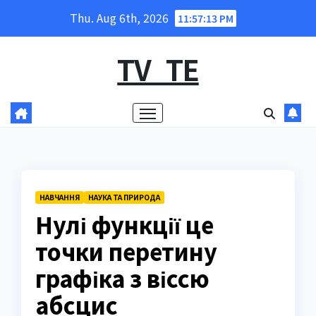
Skip
Thu. Aug 6th, 2026
11:57:15 PM
to
content
TV_TE
НАВЧАННЯ
НАУКА ТА ПРИРОДА
Нулі функції це
точки перетину
графіка з віссю
абсцис