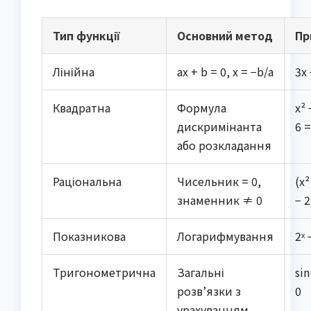
Тип функції
Основний метод
Пр
Лінійна
ax + b = 0, x = −b/a
3x 
Квадратна
Формула
x² 
дискримінанта
6 =
або розкладання
Раціональна
Чисельник = 0,
(x²
знаменник ≠ 0
− 2
Показникова
Логарифмування
2ˣ 
Тригонометрична
Загальні
sin
розв’язки з
0
урахуванням