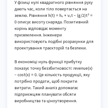
У фізиці нулі квадратного рівняння руху
дають час, коли тіло повертається на
землю. Рівняння h(t) = h₀ + v₀t − (g/2)t² =
0 описує висоту снаряда. Позитивний
корінь відповідає моменту
приземлення. Інженери
використовують подібні розрахунки для
проектування траєкторій та безпеки.
В економіці нуль функції прибутку
показує точку беззбитковості: revenue(x)
− cost(x) = 0. Це кількість продукції, яку
потрібно продати, щоб покрити
витрати. Такий аналіз допомагає
підприємцям планувати обсяги
виробництва та ціноутворення.