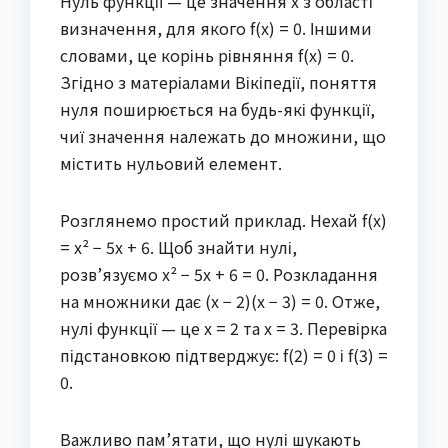
Нуль функції — це значення x з області
визначення, для якого f(x) = 0. Іншими
словами, це корінь рівняння f(x) = 0.
Згідно з матеріалами Вікіпедії, поняття
нуля поширюється на будь-які функції,
чиї значення належать до множини, що
містить нульовий елемент.
Розглянемо простий приклад. Нехай f(x)
= x² − 5x + 6. Щоб знайти нулі,
розв’язуємо x² − 5x + 6 = 0. Розкладання
на множники дає (x − 2)(x − 3) = 0. Отже,
нулі функції — це x = 2 та x = 3. Перевірка
підстановкою підтверджує: f(2) = 0 і f(3) =
0.
Важливо пам’ятати, що нулі шукають