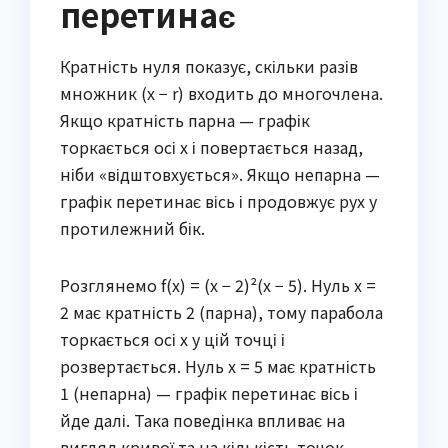
перетинає
Кратність нуля показує, скільки разів
множник (x − r) входить до многочлена.
Якщо кратність парна — графік
торкається осі x і повертається назад,
ніби «відштовхується». Якщо непарна —
графік перетинає вісь і продовжує рух у
протилежний бік.
Розглянемо f(x) = (x − 2)²(x − 5). Нуль x =
2 має кратність 2 (парна), тому парабола
торкається осі x у цій точці і
розвертається. Нуль x = 5 має кратність
1 (непарна) — графік перетинає вісь і
йде далі. Така поведінка впливає на
вигляд кривої та на кількість точок