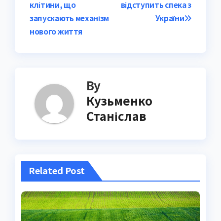
клітини, що
відступить спека з
navigation
запускають механізм
України
нового життя
By
Кузьменко
Станіслав
Related Post