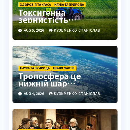
ЗДОРОВ’Я ТА КРАСА
НАУКА ТА ПРИРОДА
Токсигенна
зернистість
нейтрофілів це
AUG 5, 2026
КУЗЬМЕНКО СТАНІСЛАВ
важливий маркер
запалення
НАУКА ТА ПРИРОДА
ЦІКАВІ ФАКТИ
Тропосфера це
нижній шар
атмосфери Землі
AUG 4, 2026
КУЗЬМЕНКО СТАНІСЛАВ