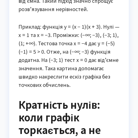
від’ємна. Такий підхід значно спрощує
розв’язування нерівностей.
Приклад: функція y = (x − 1)(x + 3). Нулі —
x = 1 та x = −3. Проміжки: (−∞; −3), (−3; 1),
(1; +∞). Тестова точка x = −4 дає y = (−5)
(−1) = 5 > 0. Отже, на (−∞; −3) функція
додатна. На (−3; 1) тест x = 0 дає від’ємне
значення. Така картина допомагає
швидко накреслити ескіз графіка без
точкових обчислень.
Кратність нулів:
коли графік
торкається, а не