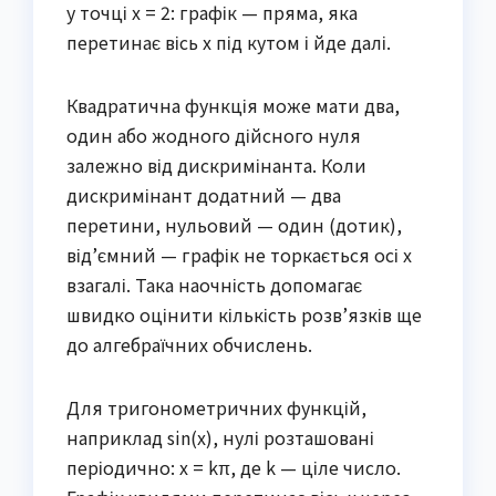
у точці x = 2: графік — пряма, яка
перетинає вісь x під кутом і йде далі.
Квадратична функція може мати два,
один або жодного дійсного нуля
залежно від дискримінанта. Коли
дискримінант додатний — два
перетини, нульовий — один (дотик),
від’ємний — графік не торкається осі x
взагалі. Така наочність допомагає
швидко оцінити кількість розв’язків ще
до алгебраїчних обчислень.
Для тригонометричних функцій,
наприклад sin(x), нулі розташовані
періодично: x = kπ, де k — ціле число.