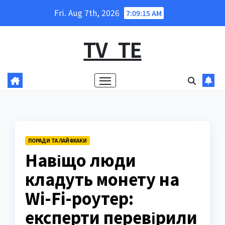
Skip
Fri. Aug 7th, 2026
7:09:16 AM
to
content
TV_TE
ПОРАДИ ТА ЛАЙФХАКИ
Навіщо люди
кладуть монету на
Wi-Fi-роутер:
експерти перевірили