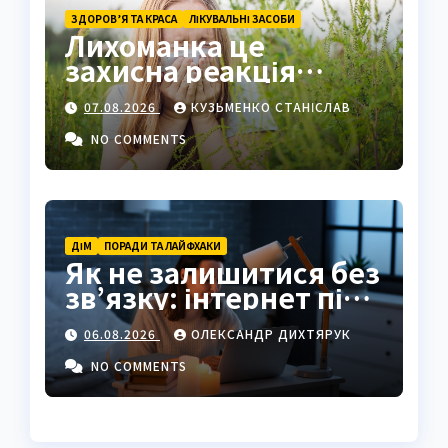
ЗДОРОВ’Я ТА КРАСА
ЛІКУВАЛЬНІ ЗАСОБИ
Лихоманка це
захисна реакція
організму на
07.08.2026
КУЗЬМЕНКО СТАНІСЛАВ
інфекцію
NO COMMENTS
ДІМ
ПОРАДИ ТА ЛАЙФХАКИ
Як не залишитися без
зв’язку: інтернет під
час відключень світла
06.08.2026
ОЛЕКСАНДР ДИХТЯРУК
NO COMMENTS