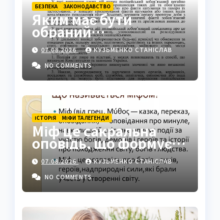
БЕЗПЕКА
ЗАКОНОДАВСТВО
Яким має бути
обраний
поліцейський захід:
07.08.2026
КУЗЬМЕНКО СТАНІСЛАВ
ключові вимоги
закону
NO COMMENTS
ІСТОРІЯ
МІФИ ТА ЛЕГЕНДИ
Міф це сакральна
оповідь, що формує
світогляд народів
07.08.2026
КУЗЬМЕНКО СТАНІСЛАВ
NO COMMENTS