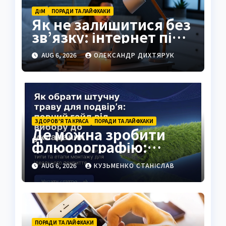
ДІМ
ПОРАДИ ТА ЛАЙФХАКИ
Як не залишитися без
зв’язку: інтернет під
час відключень світла
AUG 6, 2026
ОЛЕКСАНДР ДИХТЯРУК
ЗДОРОВ’Я ТА КРАСА
ПОРАДИ ТА ЛАЙФХАКИ
Де можна зробити
флюорографію:
повний гід для
AUG 6, 2026
КУЗЬМЕНКО СТАНІСЛАВ
українців
ПОРАДИ ТА ЛАЙФХАКИ