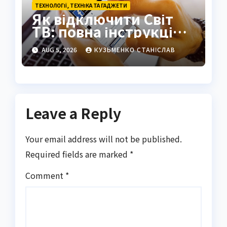
ТЕХНОЛОГІЇ, ТЕХНІКА ТА ГАДЖЕТИ
Як відключити Світ
ТВ: повна інструкція
2026
AUG 5, 2026
КУЗЬМЕНКО СТАНІСЛАВ
Leave a Reply
Your email address will not be published.
Required fields are marked
*
Comment
*