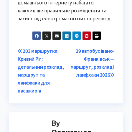
домашнього інтернету набагато
важливіше правильне розміщення та
захист від електромагнітних перешкод.
Post
203 маршрутка
29 автобус Івано-
Кривий Ріг:
Франківськ —
navigation
детальний розклад,
маршрут, розклад і
маршрут та
лайфхаки 2026
лайфхаки для
пасажирів
By
Олександр