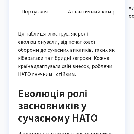
Аз
Португалія
Атлантичний вимір
о
Ця таблиця ілюструє, як ролі
еволюціонували, від початкової
оборони до сучасних викликів, таких як
кібератаки та гібридні загрози. Кожна
країна адаптувала свій внесок, роблячи
НАТО гнучким і стійким.
Еволюція ролі
засновників у
сучасному НАТО
З плином десятиліть роль засновників