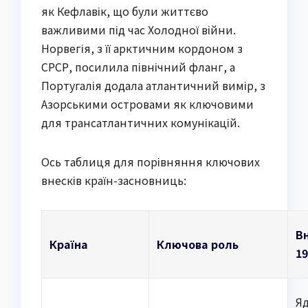
як Кефлавік, що були життєво
важливими під час Холодної війни.
Норвегія, з її арктичним кордоном з
СРСР, посилила північний фланг, а
Португалія додала атлантичний вимір, з
Азорськими островами як ключовими
для трансатлантичних комунікацій.
Ось таблиця для порівняння ключових
внесків країн-засновниць:
В
Країна
Ключова роль
19
Я