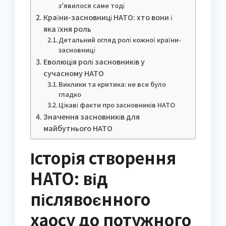
з’явилося саме тоді
Країни-засновниці НАТО: хто вони і
яка їхня роль
Детальний огляд ролі кожної країни-
засновниці
Еволюція ролі засновників у
сучасному НАТО
Виклики та критика: не все було
гладко
Цікаві факти про засновників НАТО
Значення засновників для
майбутнього НАТО
Історія створення
НАТО: від
післявоєнного
хаосу до потужного