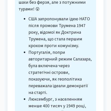
шахи без ферзя, але з потужними
турами! 😲
США запропонували ідею НАТО
після промови Трумена 1947
року, відомої як Доктрина
Трумена, що стала першим
кроком проти комунізму.
Португалія, попри
авторитарний режим Салазара,
була включена через
стратегічні острови,
показуючи, як геополітика
переважала ідеали демократії
на старті.
Люксембург, з населенням
менше 400 тисяч у 1949 році,