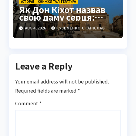
ІСТОРІЯ
КНИЖКИ ТА ЛІТЕРАТУРА
Як Дон Кіхот назвав
свою даму серця:
повна історія
AUG 4, 2026
КУЗЬМЕНКО СТАНІСЛАВ
Дульсінеї
Leave a Reply
Your email address will not be published.
Required fields are marked
*
Comment
*