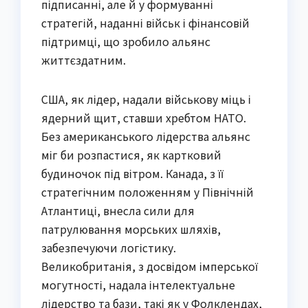
підписанні, але й у формуванні
стратегій, наданні військ і фінансовій
підтримці, що зробило альянс
життєздатним.
США, як лідер, надали військову міць і
ядерний щит, ставши хребтом НАТО.
Без американського лідерства альянс
міг би розпастися, як картковий
будиночок під вітром. Канада, з її
стратегічним положенням у Північній
Атлантиці, внесла сили для
патрулювання морських шляхів,
забезпечуючи логістику.
Великобританія, з досвідом імперської
могутності, надала інтелектуальне
лідерство та бази, такі як у Фолклендах,