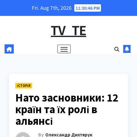
Skip
Fri. Aug 7th, 2026
11:30:47 PM
to
content
TV_TE
ІСТОРІЯ
Нато засновники: 12
країн та їх ролі в
альянсі
By
Олександр Дихтярук