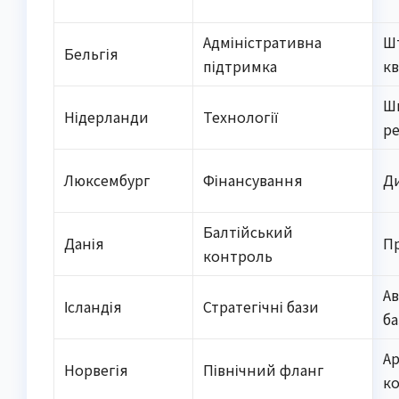
Адміністративна
Ш
Бельгія
підтримка
к
Ш
Нідерланди
Технології
р
Люксембург
Фінансування
Д
Балтійський
Данія
П
контроль
Ав
Ісландія
Стратегічні бази
б
А
Норвегія
Північний фланг
к