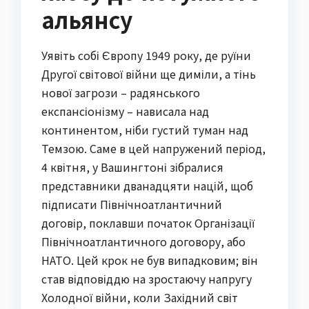
альянсу
Уявіть собі Європу 1949 року, де руїни
Другої світової війни ще диміли, а тінь
нової загрози – радянського
експансіонізму – нависала над
континентом, ніби густий туман над
Темзою. Саме в цей напружений період,
4 квітня, у Вашингтоні зібралися
представники дванадцяти націй, щоб
підписати Північноатлантичний
договір, поклавши початок Організації
Північноатлантичного договору, або
НАТО. Цей крок не був випадковим; він
став відповіддю на зростаючу напругу
Холодної війни, коли Західний світ