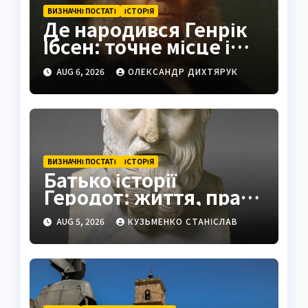
ВИЗНАЧНІ ПОСТАТІ
ІСТОРІЯ
Де народився Генрік
Ібсен: точне місце і
історія
AUG 6, 2026
ОЛЕКСАНДР ДИХТЯРУК
ВИЗНАЧНІ ПОСТАТІ
ІСТОРІЯ
Батько історії
Геродот: життя, праці
та спадщина
AUG 5, 2026
КУЗЬМЕНКО СТАНІСЛАВ