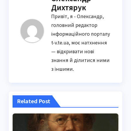
Дихтярук
Привіт, я - Олександр,
головний редактор
інформаційного порталу
t-v.te.ua, моє натхнення
— відкривати нові
знання й ділитися ними
з іншими.
Related Post