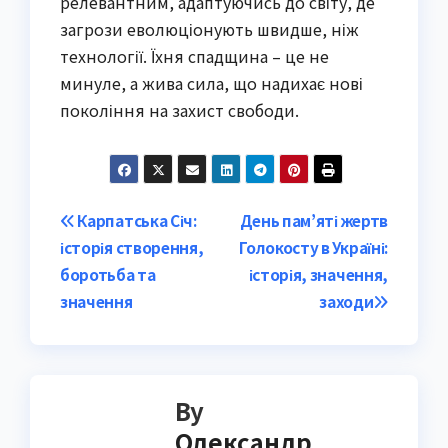
релевантним, адаптуючись до світу, де
загрози еволюціонують швидше, ніж
технології. Їхня спадщина – це не
минуле, а жива сила, що надихає нові
покоління на захист свободи.
Post
Карпатська Січ:
День пам’яті жертв
історія створення,
Голокосту в Україні:
navigation
боротьба та
історія, значення,
значення
заходи
By
Олександр