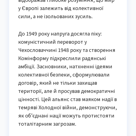
у Європі залежить від колективної
сили, а не ізольованих зусиль.
До 1949 року напруга досягла піку:
комуністичний переворот у
Чехословаччині 1948 року та створення
Комінформу підкреслили радянські
амбіції. Засновники, натхненні ідеями
колективної безпеки, сформулювали
договір, який не тільки захищав
території, але й просував демократичні
цінності. Цей альянс став маяком надії в
темряві Холодної війни, демонструючи,
як об’єднані нації можуть протистояти
тоталітарним загрозам.