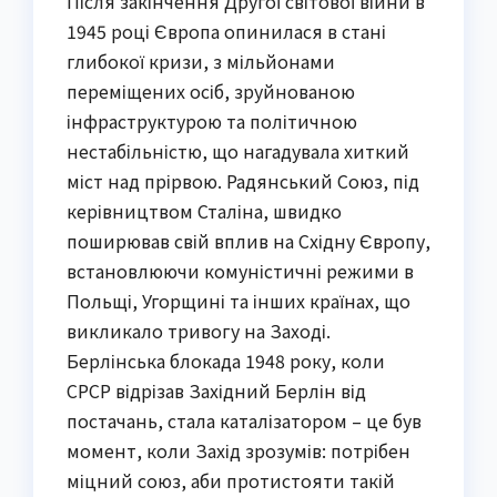
Після закінчення Другої світової війни в
1945 році Європа опинилася в стані
глибокої кризи, з мільйонами
переміщених осіб, зруйнованою
інфраструктурою та політичною
нестабільністю, що нагадувала хиткий
міст над прірвою. Радянський Союз, під
керівництвом Сталіна, швидко
поширював свій вплив на Східну Європу,
встановлюючи комуністичні режими в
Польщі, Угорщині та інших країнах, що
викликало тривогу на Заході.
Берлінська блокада 1948 року, коли
СРСР відрізав Західний Берлін від
постачань, стала каталізатором – це був
момент, коли Захід зрозумів: потрібен
міцний союз, аби протистояти такій