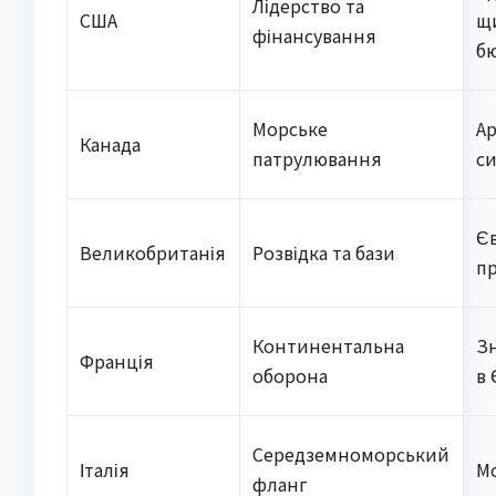
Лідерство та
США
щ
фінансування
б
Морське
А
Канада
патрулювання
с
Є
Великобританія
Розвідка та бази
пр
Континентальна
З
Франція
оборона
в 
Середземноморський
Італія
Мо
фланг