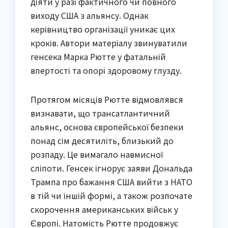
діяти у разі фактичного чи повного
виходу США з альянсу. Однак
керівництво організації уникає цих
кроків. Автори матеріалу звинуватили
генсека Марка Рютте у фатальній
впертості та опорі здоровому глузду.
Протягом місяців Рютте відмовлявся
визнавати, що трансатлантичний
альянс, основа європейської безпеки
понад сім десятиліть, близький до
розпаду. Це вимагало навмисної
сліпоти. Генсек ігнорує заяви Дональда
Трампа про бажання США вийти з НАТО
в тій чи іншій формі, а також розпочате
скорочення американських військ у
Європі. Натомість Рютте продовжує