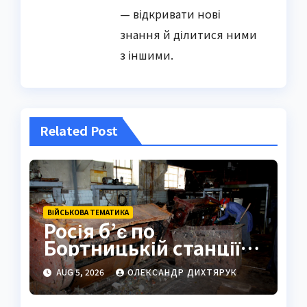
— відкривати нові
знання й ділитися ними
з іншими.
Related Post
ВІЙСЬКОВА ТЕМАТИКА
Росія б’є по
Бортницькій станції:
експерт попередив
AUG 5, 2026
ОЛЕКСАНДР ДИХТЯРУК
про катастрофу