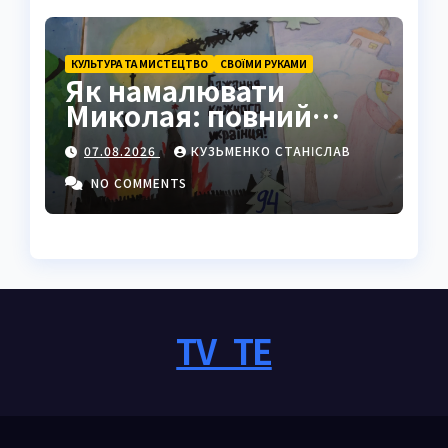
КУЛЬТУРА ТА МИСТЕЦТВО
СВОЇМИ РУКАМИ
Як намалювати
Миколая: повний
покроковий гайд з
07.08.2026
КУЗЬМЕНКО СТАНІСЛАВ
секретами майстрів
NO COMMENTS
TV_TE