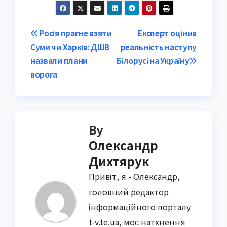
Post
Росія прагне взяти
Експерт оцінив
Суми чи Харків: ДШВ
реальність наступу
navigation
назвали плани
Білорусі на Україну
ворога
By
Олександр
Дихтярук
Привіт, я - Олександр,
головний редактор
інформаційного порталу
t-v.te.ua, моє натхнення