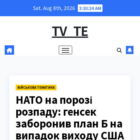
Skip
Sat. Aug 8th, 2026
3:30:25 AM
to
content
TV_TE
ВІЙСЬКОВА ТЕМАТИКА
НАТО на порозі
розпаду: генсек
заборонив план Б на
випадок виходу США