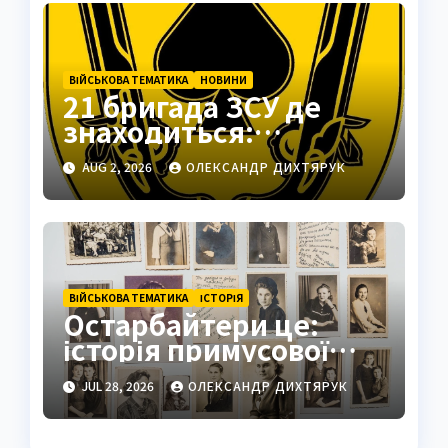
ВІЙСЬКОВА ТЕМАТИКА
НОВИНИ
21 бригада ЗСУ де
знаходиться:
Подільськ як
AUG 2, 2026
ОЛЕКСАНДР ДИХТЯРУК
стратегічний центр
ВІЙСЬКОВА ТЕМАТИКА
ІСТОРІЯ
Остарбайтери це:
історія примусової
праці українців
JUL 28, 2026
ОЛЕКСАНДР ДИХТЯРУК