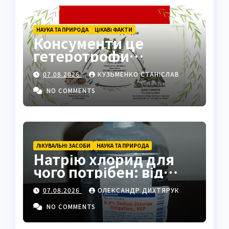
НАУКА ТА ПРИРОДА
ЦІКАВІ ФАКТИ
Консументи це
гетеротрофи
екосистеми
07.08.2026
КУЗЬМЕНКО СТАНІСЛАВ
NO COMMENTS
ЛІКУВАЛЬНІ ЗАСОБИ
НАУКА ТА ПРИРОДА
Натрію хлорид для
чого потрібен: від
фізрозчину до
07.08.2026
ОЛЕКСАНДР ДИХТЯРУК
промисловості
NO COMMENTS