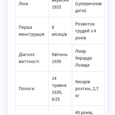
Ліни
(суперечливі
1933
дати)
Розвиток
Перша
8
грудей з 4
менструація
місяців
років
Лікар
Діагноз
Квітень
Херардо
вагітності
1939
Лозада
14
Кесарів
травня
Пологи
розтин, 2,7
1939,
кг
8:25
40 років,