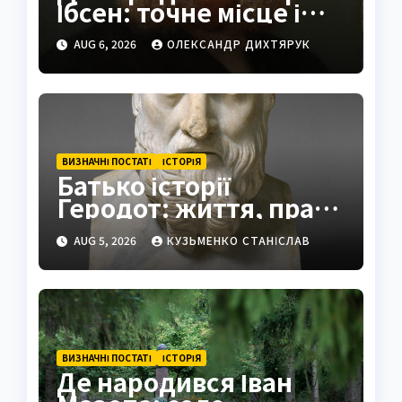
Ібсен: точне місце і
історія
AUG 6, 2026
ОЛЕКСАНДР ДИХТЯРУК
ВИЗНАЧНІ ПОСТАТІ
ІСТОРІЯ
Батько історії
Геродот: життя, праці
та спадщина
AUG 5, 2026
КУЗЬМЕНКО СТАНІСЛАВ
ВИЗНАЧНІ ПОСТАТІ
ІСТОРІЯ
Де народився Іван