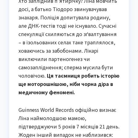
Хто запліднив п’ятирічку? Ліна мовчить
досі, а батько Тіодоро звинувачував
знахаря. Поліція допитувала родину,
але ДНК-тестів тоді не існувало. Сучасні
спекуляції схиляються до зґвалтування
– в ізольованих селах таке траплялося,
ховаючись за забобонами. Лікарі
виключили партеногенез чи
самозапліднення; сперма мусила бути
чоловічою.
Ця таємниця робить історію
ще моторошнішою, ніби чорна діра в
медичному феномені.
Guinness World Records офіційно визнає
Ліна наймолодшою мамою,
підтверджуючи 5 років 7 місяців 21 день.
Жоден інший випадок не наблизився: