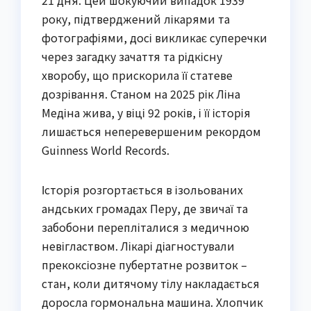
21 дня. Цей шокуючий випадок 1939
року, підтверджений лікарями та
фотографіями, досі викликає суперечки
через загадку зачаття та рідкісну
хворобу, що прискорила її статеве
дозрівання. Станом на 2025 рік Ліна
Медіна жива, у віці 92 років, і її історія
лишається неперевершеним рекордом
Guinness World Records.
Історія розгортається в ізольованих
андських громадах Перу, де звичаї та
забобони перепліталися з медичною
невіглаством. Лікарі діагностували
прекоксіозне пубертатне розвиток –
стан, коли дитячому тілу накладається
доросла гормональна машина. Хлопчик