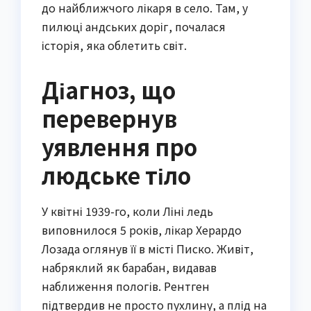
до найближчого лікаря в село. Там, у
пилюці андських доріг, почалася
історія, яка облетить світ.
Діагноз, що
перевернув
уявлення про
людське тіло
У квітні 1939-го, коли Ліні ледь
виповнилося 5 років, лікар Херардо
Лозада оглянув її в місті Писко. Живіт,
набряклий як барабан, видавав
наближення пологів. Рентген
підтвердив не просто пухлину, а плід на