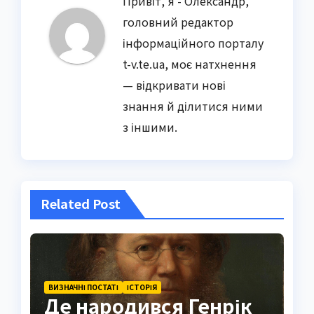
Привіт, я - Олександр,
головний редактор
інформаційного порталу
t-v.te.ua, моє натхнення
— відкривати нові
знання й ділитися ними
з іншими.
Related Post
ВИЗНАЧНІ ПОСТАТІ
ІСТОРІЯ
Де народився Генрік