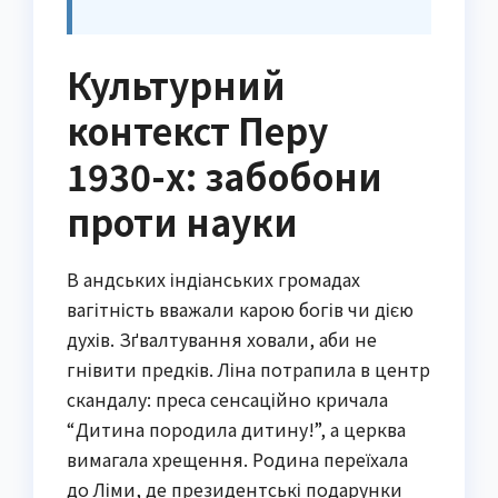
Культурний
контекст Перу
1930-х: забобони
проти науки
В андських індіанських громадах
вагітність вважали карою богів чи дією
духів. Зґвалтування ховали, аби не
гнівити предків. Ліна потрапила в центр
скандалу: преса сенсаційно кричала
“Дитина породила дитину!”, а церква
вимагала хрещення. Родина переїхала
до Ліми, де президентські подарунки