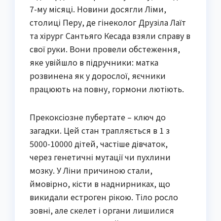
7-му місяці. Новини досягли Ліми,
столиці Перу, де гінеколог Друзіла Лаїт
та хірург Сантьяго Кесада взяли справу в
свої руки. Вони провели обстеження,
яке увійшло в підручники: матка
розвинена як у дорослої, яєчники
працюють на повну, гормони лютіють.
Прекоксіозне пубертате – ключ до
загадки. Цей стан трапляється в 1 з
5000-10000 дітей, частіше дівчаток,
через генетичні мутації чи пухлини
мозку. У Ліни причиною стали,
ймовірно, кісти в наднирниках, що
викидали естроген рікою. Тіло росло
зовні, але скелет і органи лишилися