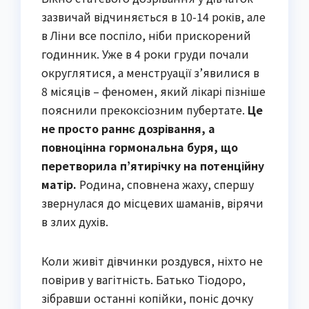
зазвичай відчиняється в 10-14 років, але
в Ліни все поспіло, ніби прискорений
годинник. Уже в 4 роки груди почали
округлятися, а менструації з’явилися в
8 місяців – феномен, який лікарі пізніше
пояснили прекоксіозним пубертате.
Це
не просто раннє дозрівання, а
повноцінна гормональна буря, що
перетворила п’ятирічку на потенційну
матір.
Родина, сповнена жаху, спершу
звернулася до місцевих шаманів, вірячи
в злих духів.
Коли живіт дівчинки роздувся, ніхто не
повірив у вагітність. Батько Тіодоро,
зібравши останні копійки, поніс дочку