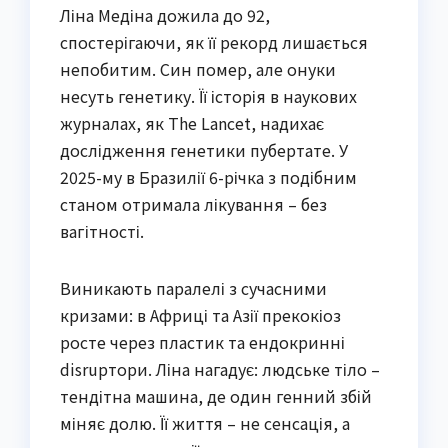
Ліна Медіна дожила до 92,
спостерігаючи, як її рекорд лишається
непобитим. Син помер, але онуки
несуть генетику. Її історія в наукових
журналах, як The Lancet, надихає
дослідження генетики пубертате. У
2025-му в Бразилії 6-річка з подібним
станом отримала лікування – без
вагітності.
Виникають паралелі з сучасними
кризами: в Африці та Азії прекокіоз
росте через пластик та ендокринні
disrupтори. Ліна нагадує: людське тіло –
тендітна машина, де один генний збій
міняє долю. Її життя – не сенсація, а