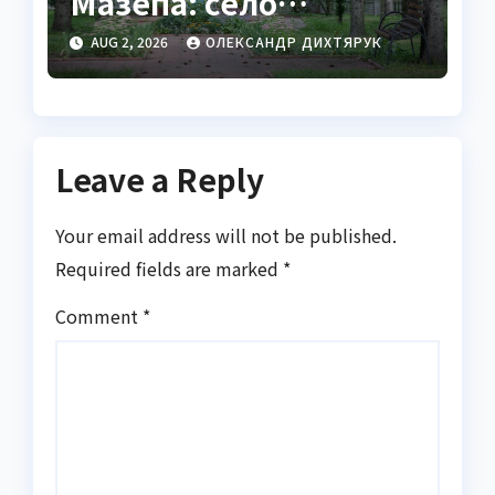
Мазепа: село
Мазепинці та корені
AUG 2, 2026
ОЛЕКСАНДР ДИХТЯРУК
легендарного
гетьмана
Leave a Reply
Your email address will not be published.
Required fields are marked
*
Comment
*