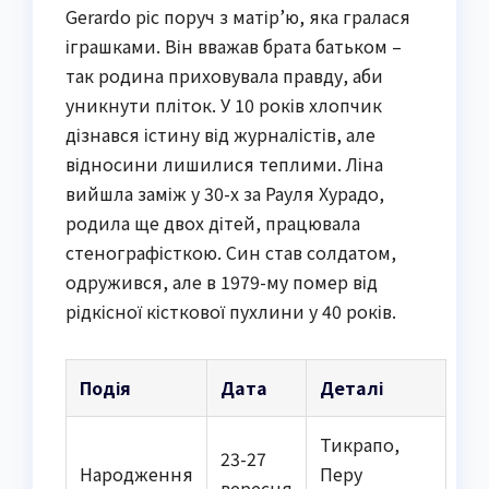
Gerardo ріс поруч з матір’ю, яка гралася
іграшками. Він вважав брата батьком –
так родина приховувала правду, аби
уникнути пліток. У 10 років хлопчик
дізнався істину від журналістів, але
відносини лишилися теплими. Ліна
вийшла заміж у 30-х за Рауля Хурадо,
родила ще двох дітей, працювала
стенографісткою. Син став солдатом,
одружився, але в 1979-му помер від
рідкісної кісткової пухлини у 40 років.
Подія
Дата
Деталі
Тикрапо,
23-27
Народження
Перу
вересня