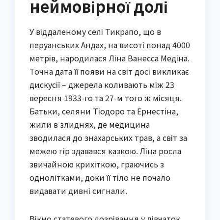
неймовірної долі
У віддаленому селі Тикрапо, що в
перуанських Андах, на висоті понад 4000
метрів, народилася Ліна Ванесса Медіна.
Точна дата її появи на світ досі викликає
дискусії – джерела коливають між 23
вересня 1933-го та 27-м того ж місяця.
Батьки, селяни Тіодоро та Ернестіна,
жили в злиднях, де медицина
зводилася до знахарських трав, а світ за
межею гір здавався казкою. Ліна росла
звичайною крихіткою, граючись з
однолітками, доки її тіло не почало
видавати дивні сигнали.
Вікно статевого дозрівання у дівчаток