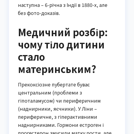
наступна – 6-річна з Індії в 1880-х, але
без фото-доказів.
Медичний розбір:
чому тіло дитини
стало
материнським?
Прекоксіозне пубертате буває
центральним (проблеми з
гіпоталамусом) чи периферичним
(наднирники, яєчники). У Ліни –
периферичне, з гіперактивними
наднирниками. Гормони естроген і
прогестерон змусили матку рости, але