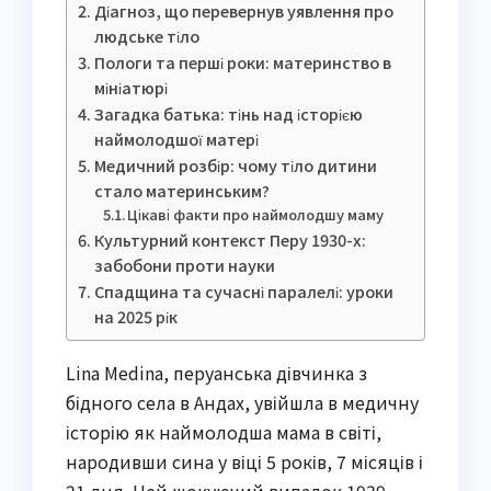
Діагноз, що перевернув уявлення про
людське тіло
Пологи та перші роки: материнство в
мініатюрі
Загадка батька: тінь над історією
наймолодшої матері
Медичний розбір: чому тіло дитини
стало материнським?
Цікаві факти про наймолодшу маму
Культурний контекст Перу 1930-х:
забобони проти науки
Спадщина та сучасні паралелі: уроки
на 2025 рік
Lina Medina, перуанська дівчинка з
бідного села в Андах, увійшла в медичну
історію як наймолодша мама в світі,
народивши сина у віці 5 років, 7 місяців і