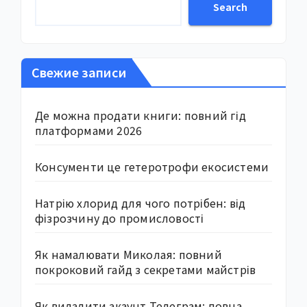
Search
Свежие записи
Де можна продати книги: повний гід
платформами 2026
Консументи це гетеротрофи екосистеми
Натрію хлорид для чого потрібен: від
фізрозчину до промисловості
Як намалювати Миколая: повний
покроковий гайд з секретами майстрів
Як видалити акаунт Телеграм: повна