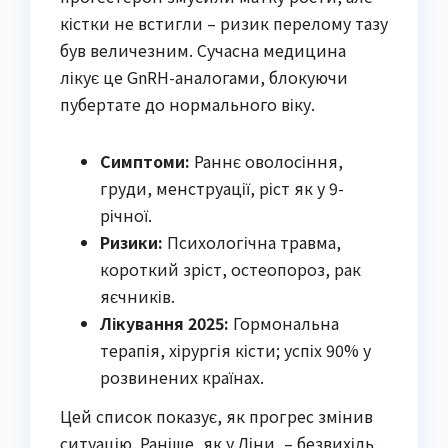
кістки не встигли – ризик перелому тазу
був величезним. Сучасна медицина
лікує це GnRH-аналогами, блокуючи
пубертате до нормального віку.
Симптоми:
Раннє оволосіння,
груди, менструації, ріст як у 9-
річної.
Ризики:
Психологічна травма,
короткий зріст, остеопороз, рак
яєчників.
Лікування 2025:
Гормональна
терапія, хірургія кісти; успіх 90% у
розвинених країнах.
Цей список показує, як прогрес змінив
ситуацію. Раніше, як у Ліни, – безвихідь.