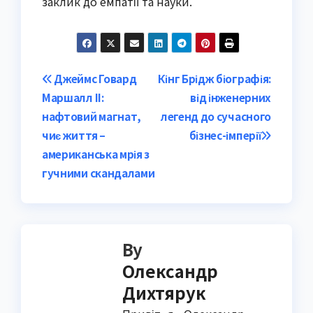
заклик до емпатії та науки.
Post
Джеймс Говард
Кінг Брідж біографія:
Маршалл II:
від інженерних
navigation
нафтовий магнат,
легенд до сучасного
чиє життя –
бізнес-імперії
американська мрія з
гучними скандалами
By
Олександр
Дихтярук