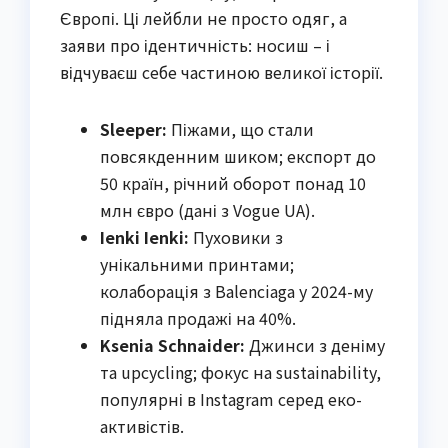
Європі. Ці лейбли не просто одяг, а
заяви про ідентичність: носиш – і
відчуваєш себе частиною великої історії.
Sleeper:
Піжами, що стали
повсякденним шиком; експорт до
50 країн, річний оборот понад 10
млн євро (дані з Vogue UA).
Ienki Ienki:
Пуховики з
унікальними принтами;
колаборація з Balenciaga у 2024-му
підняла продажі на 40%.
Ksenia Schnaider:
Джинси з деніму
та upcycling; фокус на sustainability,
популярні в Instagram серед еко-
активістів.