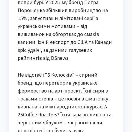
попри бурі. У 2025-му бренд Петра
Порошенка збільшив виробництво на
15%, запустивши лімітовані серії з
українськими мотивами – від
вишиванок на обгортках до смаків
калини. Їхній експорт до США та Канади
зріс удвічі, за даними галузевих
рейтингів від DSnews.
Не відстає і “5 Колосків” – сирний
бренд, що перетворив українське
фермерство на арт-проєкт. Їхні сири з
травами степів – це поезія в шматочку,
визнана на міжнародних конкурсах. А
25Coffee Roasters? Їхня кава зі сливою та
червоним яблуком – як ранок після
довгої ночі, що будить душу.