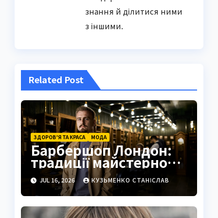
знання й ділитися ними
з іншими.
Related Post
ЗДОРОВ’Я ТА КРАСА
МОДА
Барбершоп Лондон:
традиції майстерності
та сучасний стиль
JUL 16, 2026
КУЗЬМЕНКО СТАНІСЛАВ