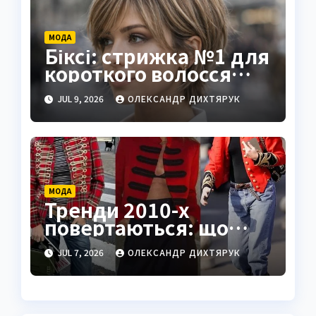
МОДА
Біксі: стрижка №1 для
короткого волосся
влітку 2026
JUL 9, 2026
ОЛЕКСАНДР ДИХТЯРУК
МОДА
Тренди 2010-х
повертаються: що
знову носити
JUL 7, 2026
ОЛЕКСАНДР ДИХТЯРУК