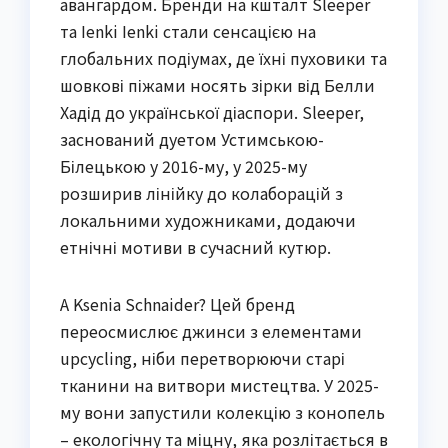
авангардом. Бренди на кшталт Sleeper
та Ienki Ienki стали сенсацією на
глобальних подіумах, де їхні пуховики та
шовкові піжами носять зірки від Белли
Хадід до української діаспори. Sleeper,
заснований дуетом Устимською-
Білецькою у 2016-му, у 2025-му
розширив лінійку до колаборацій з
локальними художниками, додаючи
етнічні мотиви в сучасний кутюр.
А Ksenia Schnaider? Цей бренд
переосмислює джинси з елементами
upcycling, ніби перетворюючи старі
тканини на витвори мистецтва. У 2025-
му вони запустили колекцію з конопель
– екологічну та міцну, яка розлітається в