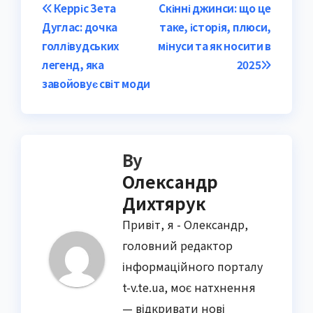
Post
Керріс Зета
Скінні джинси: що це
Дуглас: дочка
таке, історія, плюси,
navigation
голлівудських
мінуси та як носити в
легенд, яка
2025
завойовує світ моди
By
Олександр
Дихтярук
Привіт, я - Олександр,
головний редактор
інформаційного порталу
t-v.te.ua, моє натхнення
— відкривати нові