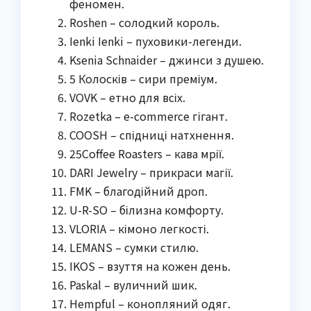
феномен.
Roshen – солодкий король.
Ienki Ienki – пуховики-легенди.
Ksenia Schnaider – джинси з душею.
5 Колосків – сири преміум.
VOVK – етно для всіх.
Rozetka – e-commerce гігант.
COOSH – спідниці натхнення.
25Coffee Roasters – кава мрії.
DARI Jewelry – прикраси магії.
FMK – благодійний дроп.
U-R-SO – білизна комфорту.
VLORIA – кімоно легкості.
LEMANS – сумки стилю.
IKOS – взуття на кожен день.
Paskal – вуличний шик.
Hempful – конопляний одяг.