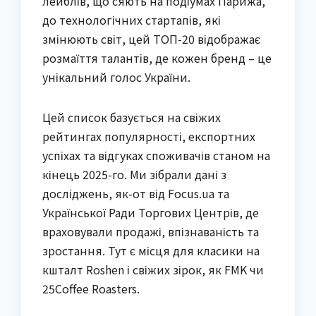
лейблів, що сяють на подіумах Парижа,
до технологічних стартапів, які
змінюють світ, цей ТОП-20 відображає
розмаїття талантів, де кожен бренд – це
унікальний голос України.
Цей список базується на свіжих
рейтингах популярності, експортних
успіхах та відгуках споживачів станом на
кінець 2025-го. Ми зібрали дані з
досліджень, як-от від Focus.ua та
Української Ради Торгових Центрів, де
враховували продажі, впізнаваність та
зростання. Тут є місця для класики на
кшталт Roshen і свіжих зірок, як FMK чи
25Coffee Roasters.