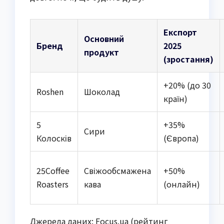
Експорт
Основний
Бренд
2025
продукт
(зростання)
+20% (до 30
Roshen
Шоколад
країн)
5
+35%
Сири
Колосків
(Європа)
25Coffee
Свіжообсмажена
+50%
Roasters
кава
(онлайн)
Джерела даних: Focus.ua (рейтинг