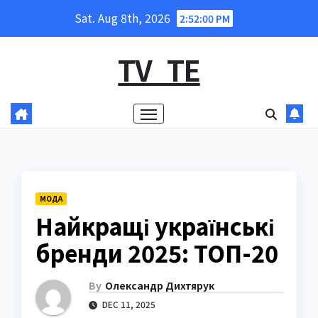
Skip
Sat. Aug 8th, 2026
2:52:01 PM
to
content
TV_TE
МОДА
Найкращі українські
бренди 2025: ТОП-20
By
Олександр Дихтярук
DEC 11, 2025