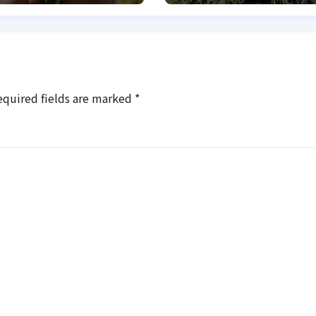
ріха
обрізки
equired fields are marked
*