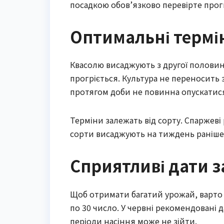
посадкою обов’язково перевірте прог
Оптимальні термін
Квасолю висаджують з другої половин
прогріється. Культура не переносить 
протягом доби не повинна опускатися
Терміни залежать від сорту. Спаржев
сорти висаджують на тиждень раніше 
Сприятливі дати 
Щоб отримати багатий урожай, варто в
по 30 число. У червні рекомендовані да
періоди насіння може не зійти.