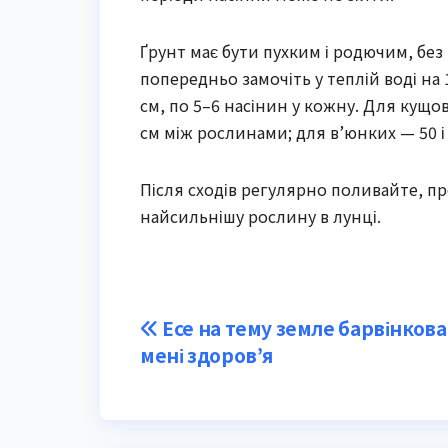
Ґрунт має бути пухким і родючим, без
попередньо замочіть у теплій воді на
см, по 5–6 насінин у кожну. Для кущо
см між рослинами; для в’юнких — 50 і 
Після сходів регулярно поливайте, п
найсильнішу рослину в лунці.
Post
Есе на тему земле барвінкова
мені здоров’я
navigation