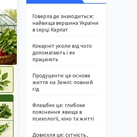
Говерла де знаходиться:
найвища вершина України
в серці Карпат
Кокарніт уколи від чого
допомагають і як
працюють
Продуценти це основа
життя на Землі: повний
гід
Флешбек це: глибоке
пояснення явища в
психології, кіно та житті
Довкілля це: сутність,