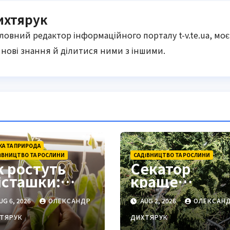
ихтярук
оловний редактор інформаційного порталу t-v.te.ua, моє
нові знання й ділитися ними з іншими.
КА ТА ПРИРОДА
ІВНИЦТВО ТА РОСЛИНИ
САДІВНИЦТВО ТА РОСЛИНИ
к ростуть
Секатор
істашки:
краще
овний цикл
відкласти: 7
UG 6, 2026
ОЛЕКСАНДР
AUG 2, 2026
ОЛЕКСАН
д насіння до
вічнозелених
тиглого
рослин без
ТЯРУК
ДИХТЯРУК