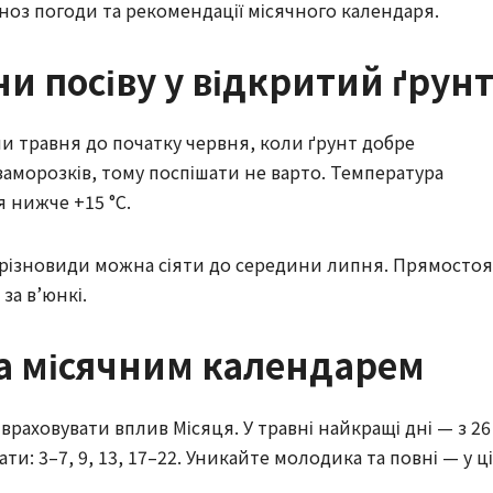
ноз погоди та рекомендації місячного календаря.
и посіву у відкритий ґрун
и травня до початку червня, коли ґрунт добре
заморозків, тому поспішати не варто. Температура
 нижче +15 °C.
і різновиди можна сіяти до середини липня. Прямостоя
за в’юнкі.
за місячним календарем
раховувати вплив Місяця. У травні найкращі дні — з 26
ти: 3–7, 9, 13, 17–22. Уникайте молодика та повні — у ці