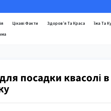
ія
Цікаві Факти
Здоров’я Та Краса
Їжа Та К
ама
для посадки квасолі в
ку