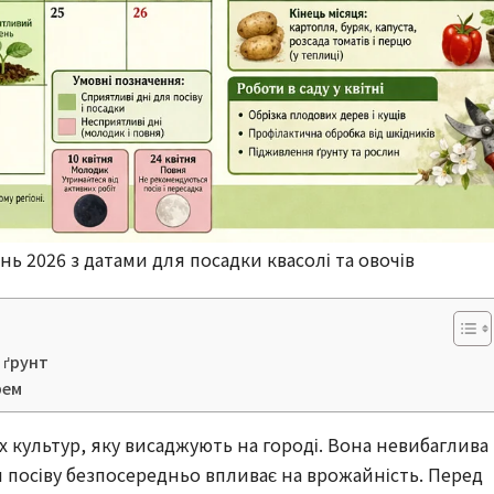
нь 2026 з датами для посадки квасолі та овочів
 ґрунт
рем
 культур, яку висаджують на городі. Вона невибаглива 
и посіву безпосередньо впливає на врожайність. Перед