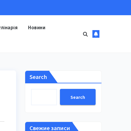
улінарія
Новини
Search
Search
Свежие записи