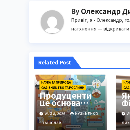
By
Олександр Д
Привіт, я - Олександр, г
натхнення — відкривати 
Related Post
НАУКА ТА ПРИРОДА
НАУ
САДІВНИЦТВО ТА РОСЛИНИ
САД
Продуценти
Я
це основа
ф
життя на
п
AUG 8, 2026
КУЗЬМЕНКО
A
Землі: повний
ві
гід
с
СТАНІСЛАВ
ДИХ