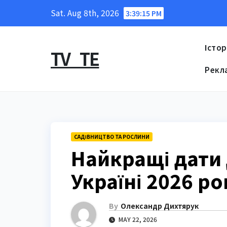
Skip
Sat. Aug 8th, 2026
3:39:16 PM
to
content
Істор
TV_TE
Рекл
САДІВНИЦТВО ТА РОСЛИНИ
Найкращі дати 
Україні 2026 ро
By
Олександр Дихтярук
MAY 22, 2026