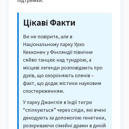
Цікаві Факти
Ви не повірите, але в
Національному парку Урхо
Кекконен у Фінляндії північне
сяйво танцює над тундрою, а
місцеві легенди розповідають про
духів, що охороняють оленів –
факт, що додає містики науковим
спостереженням.
У парку Джанглія в Індії тигри
“спілкуються” через сліди, які вчені
декодують за допомогою генетики,
розкриваючи сімейні драми в дикій