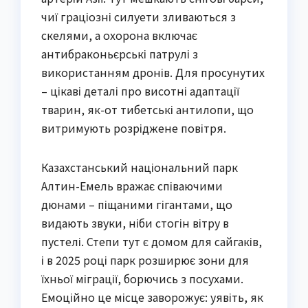
чиї граціозні силуети зливаються з
скелями, а охорона включає
антибраконьєрські патрулі з
використанням дронів. Для просунутих
– цікаві деталі про висотні адаптації
тварин, як-от тибетські антилопи, що
витримують розріджене повітря.
Казахстанський національний парк
Алтин-Емель вражає співаючими
дюнами – піщаними гігантами, що
видають звуки, ніби стогін вітру в
пустелі. Степи тут є домом для сайгаків,
і в 2025 році парк розширює зони для
їхньої міграції, борючись з посухами.
Емоційно це місце заворожує: уявіть, як