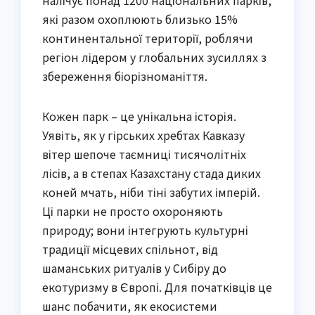
які разом охоплюють близько 15%
континентальної території, роблячи
регіон лідером у глобальних зусиллях з
збереження біорізноманіття.
Кожен парк – це унікальна історія.
Уявіть, як у гірських хребтах Кавказу
вітер шепоче таємниці тисячолітніх
лісів, а в степах Казахстану стада диких
коней мчать, ніби тіні забутих імперій.
Ці парки не просто охороняють
природу; вони інтегрують культурні
традиції місцевих спільнот, від
шаманських ритуалів у Сибіру до
екотуризму в Європі. Для початківців це
шанс побачити, як екосистеми