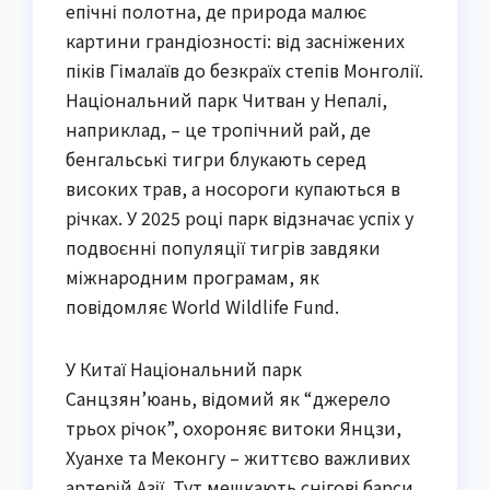
епічні полотна, де природа малює
картини грандіозності: від засніжених
піків Гімалаїв до безкраїх степів Монголії.
Національний парк Читван у Непалі,
наприклад, – це тропічний рай, де
бенгальські тигри блукають серед
високих трав, а носороги купаються в
річках. У 2025 році парк відзначає успіх у
подвоєнні популяції тигрів завдяки
міжнародним програмам, як
повідомляє World Wildlife Fund.
У Китаї Національний парк
Санцзян’юань, відомий як “джерело
трьох річок”, охороняє витоки Янцзи,
Хуанхе та Меконгу – життєво важливих
артерій Азії. Тут мешкають снігові барси,