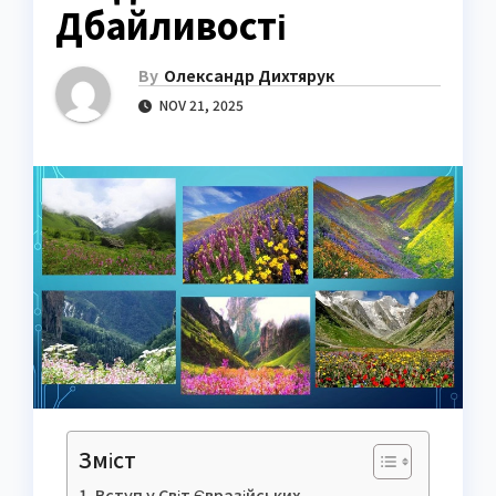
Дбайливості
By
Олександр Дихтярук
NOV 21, 2025
Зміст
Вступ у Світ Євразійських