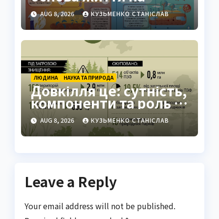
Землі: повний гід
AUG 8, 2026
КУЗЬМЕНКО СТАНІСЛАВ
ЛЮДИНА
НАУКА ТА ПРИРОДА
Довкілля це: сутність,
компоненти та роль у
житті людини
AUG 8, 2026
КУЗЬМЕНКО СТАНІСЛАВ
Leave a Reply
Your email address will not be published.