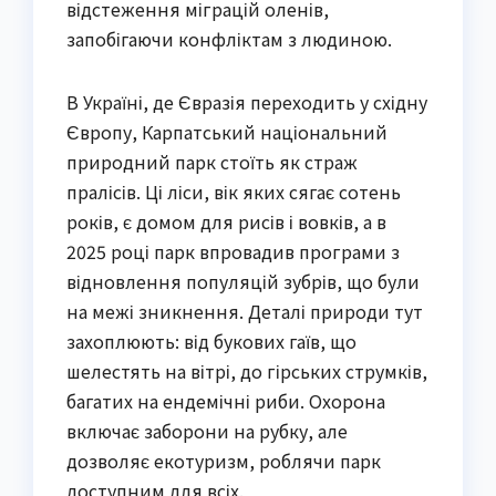
відстеження міграцій оленів,
запобігаючи конфліктам з людиною.
В Україні, де Євразія переходить у східну
Європу, Карпатський національний
природний парк стоїть як страж
пралісів. Ці ліси, вік яких сягає сотень
років, є домом для рисів і вовків, а в
2025 році парк впровадив програми з
відновлення популяцій зубрів, що були
на межі зникнення. Деталі природи тут
захоплюють: від букових гаїв, що
шелестять на вітрі, до гірських струмків,
багатих на ендемічні риби. Охорона
включає заборони на рубку, але
дозволяє екотуризм, роблячи парк
доступним для всіх.