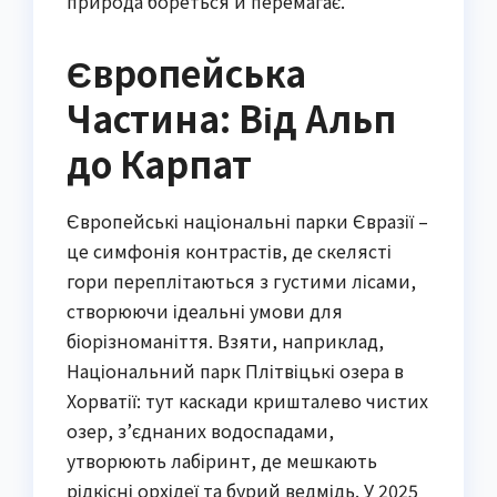
природа бореться й перемагає.
Європейська
Частина: Від Альп
до Карпат
Європейські національні парки Євразії –
це симфонія контрастів, де скелясті
гори переплітаються з густими лісами,
створюючи ідеальні умови для
біорізноманіття. Взяти, наприклад,
Національний парк Плітвіцькі озера в
Хорватії: тут каскади кришталево чистих
озер, з’єднаних водоспадами,
утворюють лабіринт, де мешкають
рідкісні орхідеї та бурий ведмідь. У 2025