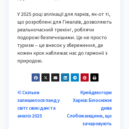
У 2025 році аплікації для парків, як-от ті,
що розроблені для Гімалаїв, дозволяють
реальночасний трекінг, роблячи
подорожі безпечнішими. Це не просто
туризм – це внесок у збереження, де
кожен крок наближає нас до гармонії з
природою.
Post
Скільки
Крейдяні гори
залишилося панд у
Харків: Білосніжні
navigation
світі: свіжі дані та
дива
аналіз 2025
Слобожанщини, що
зачаровують