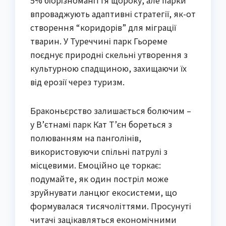
впроваджують адаптивні стратегії, як-от
створення “коридорів” для міграції
тварин. У Туреччині парк Гьореме
поєднує природні скельні утворення з
культурною спадщиною, захищаючи їх
від ерозії через туризм.
Браконьєрство залишається болючим –
у В’єтнамі парк Кат Т’єн бореться з
полюванням на панголінів,
використовуючи спільні патрулі з
місцевими. Емоційно це торкає:
подумайте, як один постріл може
зруйнувати ланцюг екосистеми, що
формувалася тисячоліттями. Просунуті
читачі зацікавляться економічними