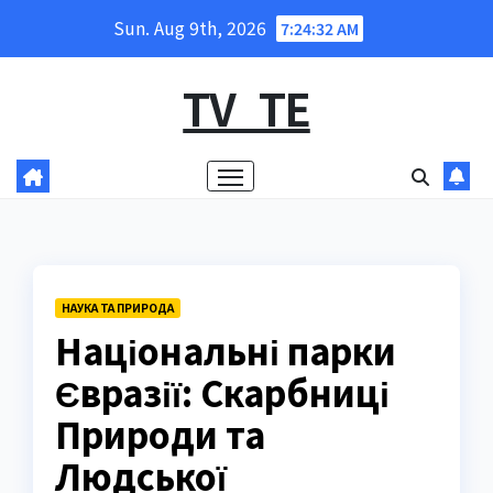
Skip
Sun. Aug 9th, 2026
7:24:33 AM
to
content
TV_TE
НАУКА ТА ПРИРОДА
Національні парки
Євразії: Скарбниці
Природи та
Людської