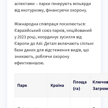
аспектами – парки генерують мільярди
від екотуризму, фінансуючи охорону.
Міжнародна співпраця посилюється:
Євразійський союз парків, ініційований
у 2023 році, координує зусилля від
Європи до Азії. Деталі включають спільні
бази даних для відстеження видів, що
зникають, роблячи охорону
ефективнішою.
Площа
Ключов
Парк
Країна
(га)
Загроз