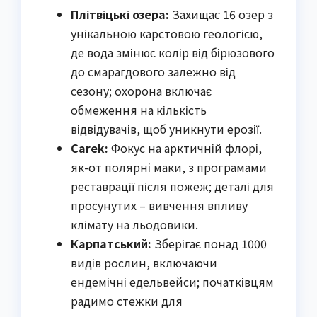
Плітвіцькі озера:
Захищає 16 озер з
унікальною карстовою геологією,
де вода змінює колір від бірюзового
до смарагдового залежно від
сезону; охорона включає
обмеження на кількість
відвідувачів, щоб уникнути ерозії.
Сarek:
Фокус на арктичній флорі,
як-от полярні маки, з програмами
реставрації після пожеж; деталі для
просунутих – вивчення впливу
клімату на льодовики.
Карпатський:
Зберігає понад 1000
видів рослин, включаючи
ендемічні едельвейси; початківцям
радимо стежки для