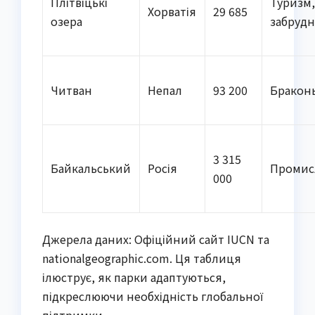
Плітвіцькі
Туризм
Хорватія
29 685
озера
забруд
Читван
Непал
93 200
Бракон
3 315
Байкальський
Росія
Промис
000
Джерела даних: Офіційний сайт IUCN та
nationalgeographic.com. Ця таблиця
ілюструє, як парки адаптуються,
підкреслюючи необхідність глобальної
підтримки.