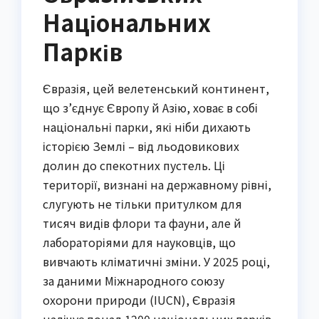
Національних
Парків
Євразія, цей велетенський континент,
що з’єднує Європу й Азію, ховає в собі
національні парки, які ніби дихають
історією Землі – від льодовикових
долин до спекотних пустель. Ці
території, визнані на державному рівні,
слугують не тільки притулком для
тисяч видів флори та фауни, але й
лабораторіями для науковців, що
вивчають кліматичні зміни. У 2025 році,
за даними Міжнародного союзу
охорони природи (IUCN), Євразія
налічує понад 1200 національних парків,