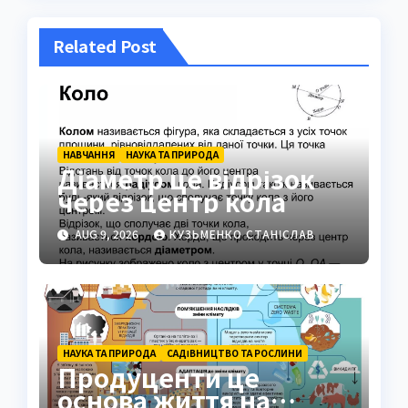
Related Post
НАВЧАННЯ
НАУКА ТА ПРИРОДА
Діаметр це відрізок
через центр кола
AUG 9, 2026
КУЗЬМЕНКО СТАНІСЛАВ
НАУКА ТА ПРИРОДА
САДІВНИЦТВО ТА РОСЛИНИ
Продуценти це
основа життя на