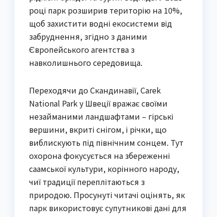
році парк розширив територію на 10%,
щоб захистити водні екосистеми від
забруднення, згідно з даними
Європейського агентства з
навколишнього середовища.
Переходячи до Скандинавії, Сarek
National Park у Швеції вражає своїми
незайманими ландшафтами – гірські
вершини, вкриті снігом, і річки, що
виблискують під північним сонцем. Тут
охорона фокусується на збереженні
саамської культури, корінного народу,
чиї традиції переплітаються з
природою. Просунуті читачі оцінять, як
парк використовує супутникові дані для