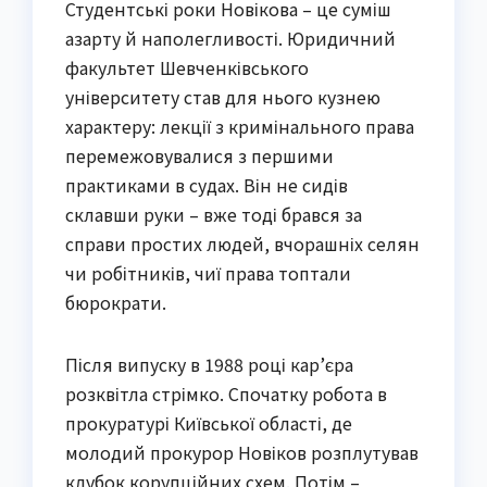
Студентські роки Новікова – це суміш
азарту й наполегливості. Юридичний
факультет Шевченківського
університету став для нього кузнею
характеру: лекції з кримінального права
перемежовувалися з першими
практиками в судах. Він не сидів
склавши руки – вже тоді брався за
справи простих людей, вчорашніх селян
чи робітників, чиї права топтали
бюрократи.
Після випуску в 1988 році кар’єра
розквітла стрімко. Спочатку робота в
прокуратурі Київської області, де
молодий прокурор Новіков розплутував
клубок корупційних схем. Потім –