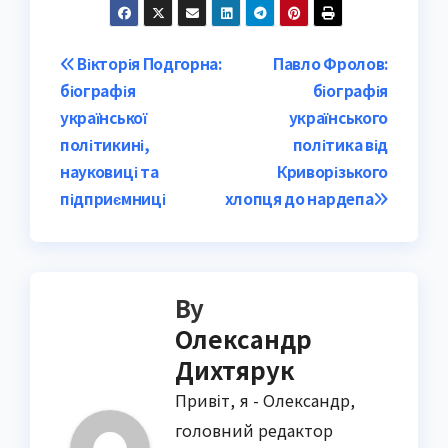
Post
Вікторія Подгорна:
Павло Фролов:
біографія
біографія
navigation
української
українського
політикині,
політика від
науковиці та
Криворізького
підприємниці
хлопця до нардепа
By
Олександр
Дихтярук
Привіт, я - Олександр,
головний редактор