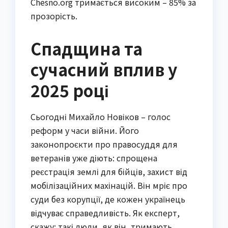
Chesno.org тримається високим – 85% за
прозорість.
Спадщина та
сучасний вплив у
2025 році
Сьогодні Михайло Новіков – голос
реформ у часи війни. Його
законопроєкти про правосуддя для
ветеранів уже діють: спрощена
реєстрація землі для бійців, захист від
мобілізаційних махінацій. Він мріє про
суди без корупції, де кожен українець
відчуває справедливість. Як експерт,
скажу: такі люди, як він, тримають