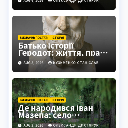
AUG 6, 2026
ОЛЕКСАНДР ДИХТЯРУК
ВИЗНАЧНІ ПОСТАТІ
ІСТОРІЯ
Батько історії
Геродот: життя, праці
та спадщина
AUG 5, 2026
КУЗЬМЕНКО СТАНІСЛАВ
ВИЗНАЧНІ ПОСТАТІ
ІСТОРІЯ
Де народився Іван
Мазепа: село
Мазепинці та корені
AUG 2, 2026
ОЛЕКСАНДР ДИХТЯРУК