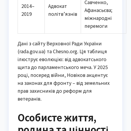
Савченко,
2014–
Адвокат
Афанасьєва;
2019
політв’язнів
міжнародні
перемоги
Дані з сайту Верховної Ради України
(rada.gov.ua) та Chesno.org. Ця таблиця
ілюструє еволюцію: від адвокатського
щита до парламентського меча. У 2025
році, посеред війни, Новіков акцентує
на законах для фронту – від земельних
прав захисників до реформ для
ветеранів.
Особисте життя,
родина та цінності