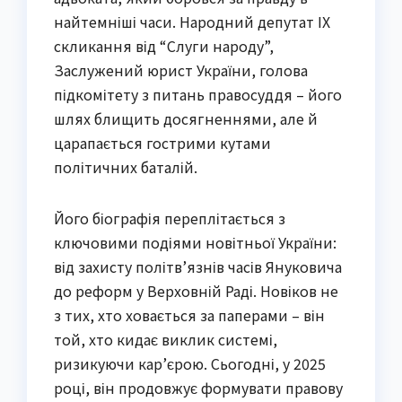
найтемніші часи. Народний депутат IX
скликання від “Слуги народу”,
Заслужений юрист України, голова
підкомітету з питань правосуддя – його
шлях блищить досягненнями, але й
царапається гострими кутами
політичних баталій.
Його біографія переплітається з
ключовими подіями новітньої України:
від захисту політв’язнів часів Януковича
до реформ у Верховній Раді. Новіков не
з тих, хто ховається за паперами – він
той, хто кидає виклик системі,
ризикуючи кар’єрою. Сьогодні, у 2025
році, він продовжує формувати правову