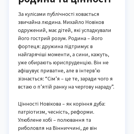
За кулісами публічності ховається
звичайна людина. Михайло Новіков
одружений, має дітей, які успадкували
його гострий розум. Родина – його
фортеця: дружина підтримує в
найгарячіші моменти, а сини, кажуть,
уже обирають юриспруденцію. Він не
афішувує приватне, але в інтерв’ю
зізнається: “Сім’я – це те, заради чого я
встаю о п’ятій ранку на чергову нараду”.
Цінності Новікова – як коріння дуба:
патріотизм, чесність, реформи.
Улюблене хобі – полювання та
риболовля на Вінниччині, де він