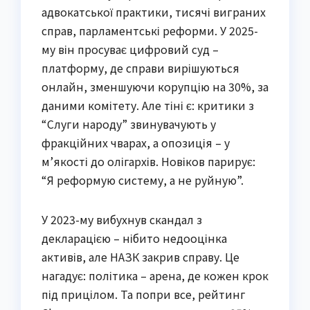
адвокатської практики, тисячі виграних
справ, парламентські реформи. У 2025-
му він просуває цифровий суд –
платформу, де справи вирішуються
онлайн, зменшуючи корупцію на 30%, за
даними комітету. Але тіні є: критики з
“Слуги народу” звинувачують у
фракційних чварах, а опозиція – у
м’якості до олігархів. Новіков парирує:
“Я реформую систему, а не руйную”.
У 2023-му вибухнув скандал з
декларацією – нібито недооцінка
активів, але НАЗК закрив справу. Це
нагадує: політика – арена, де кожен крок
під прицілом. Та попри все, рейтинг