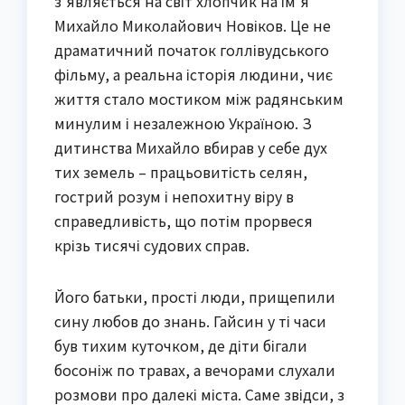
з’являється на світ хлопчик на ім’я
Михайло Миколайович Новіков. Це не
драматичний початок голлівудського
фільму, а реальна історія людини, чиє
життя стало мостиком між радянським
минулим і незалежною Україною. З
дитинства Михайло вбирав у себе дух
тих земель – працьовитість селян,
гострий розум і непохитну віру в
справедливість, що потім прорвеся
крізь тисячі судових справ.
Його батьки, прості люди, прищепили
сину любов до знань. Гайсин у ті часи
був тихим куточком, де діти бігали
босоніж по травах, а вечорами слухали
розмови про далекі міста. Саме звідси, з