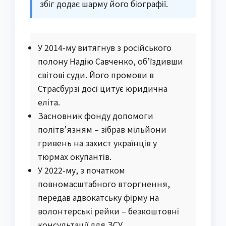
збіг додає шарму його біографії.
У 2014-му витягнув з російського
полону Надію Савченко, об’їздивши
світові суди. Його промови в
Страсбурзі досі цитує юридична
еліта.
Засновник фонду допомоги
політв’язням – зібрав мільйони
гривень на захист українців у
тюрмах окупантів.
У 2022-му, з початком
повномасштабного вторгнення,
передав адвокатську фірму на
волонтерські рейки – безкоштовні
консультації для ЗСУ.