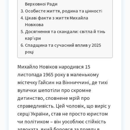
Верховної Ради
Особисте життя, родина та цінності
Цікаві факти з життя Михайла
Новікова
Досягнення та скандали: світла й тінь
кар’єри
Спадщина та сучасний вплив у 2025
році
Михайло Новіков народився 15
листопада 1965 року в маленькому
містечку Гайсин на Вінниччині, де тихі
вулички шепотіли про скромне
дитинство, сповнене мрій про
справедливість. Цей чоловік, що виріс у
серці України, став не просто юристом
чи політиком – він уособлює стійкість
адвоката, який боровся за правду в