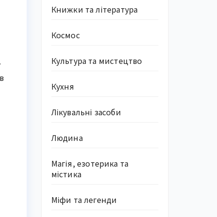
Книжки та література
Космос
Культура та мистецтво
у
в
Кухня
Лікувальні засоби
Людина
Магія, езотерика та
містика
Міфи та легенди