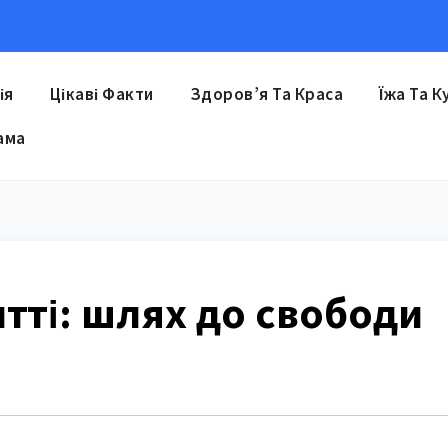
ія
Цікаві Факти
Здоров’я Та Краса
Їжа Та К
ама
итті: шлях до свободи