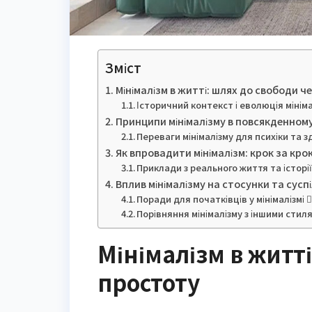
Зміст
Мінімалізм в житті: шлях до свободи ч
Історичний контекст і еволюція мінім
Принципи мінімалізму в повсякденном
Переваги мінімалізму для психіки та з
Як впровадити мінімалізм: крок за кро
Приклади з реального життя та історії
Вплив мінімалізму на стосунки та сусп
Поради для початківців у мінімалізмі 👌
Порівняння мінімалізму з іншими стил
Мінімалізм в житт
простоту