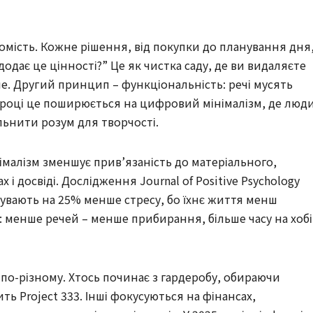
омість. Кожне рішення, від покупки до планування дня
одає це цінності?” Це як чистка саду, де ви видаляєте
ше. Другий принцип – функціональність: речі мусять
5 році це поширюється на цифровий мінімалізм, де люд
льнити розум для творчості.
німалізм зменшує прив’язаність до матеріального,
і досвіді. Дослідження Journal of Positive Psychology
дчувають на 25% менше стресу, бо їхнє життя менш
: менше речей – менше прибирання, більше часу на хобі
по-різному. Хтось починає з гардеробу, обираючи
ть Project 333. Інші фокусуються на фінансах,