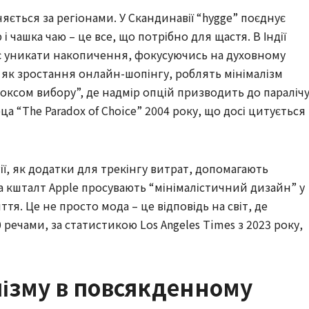
няється за регіонами. У Скандинавії “hygge” поєднує
і чашка чаю – це все, що потрібно для щастя. В Індії
кає уникати накопичення, фокусуючись на духовному
и, як зростання онлайн-шопінгу, роблять мінімалізм
оксом вибору”, де надмір опцій призводить до параліч
ца “The Paradox of Choice” 2004 року, що досі цитується 
ії, як додатки для трекінгу витрат, допомагають
а кшталт Apple просувають “мінімалістичний дизайн” у
я. Це не просто мода – це відповідь на світ, де
речами, за статистикою Los Angeles Times з 2023 року,
ізму в повсякденному