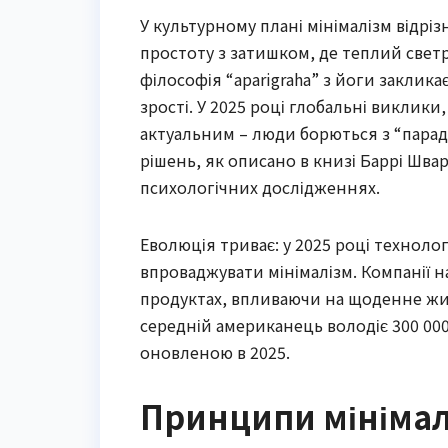
У культурному плані мінімалізм відріз
простоту з затишком, де теплий светр 
філософія “aparigraha” з йоги закли
зрості. У 2025 році глобальні виклик
актуальним – люди борються з “парад
рішень, як описано в книзі Баррі Швар
психологічних дослідженнях.
Еволюція триває: у 2025 році технолог
впроваджувати мінімалізм. Компанії н
продуктах, впливаючи на щоденне житт
середній американець володіє 300 000 
оновленою в 2025.
Принципи мінімал