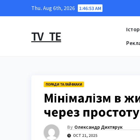
Skip
Thu. Aug 6th, 2026
1:46:54 AM
to
content
Істор
TV_TE
Рекл
ПОРАДИ ТА ЛАЙФХАКИ
Мінімалізм в ж
через простоту
By
Олександр Дихтярук
OCT 21, 2025