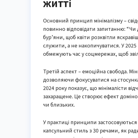
житті
Основний принцип мінімалізму – свід
повинно відповідати запитанню: “Чи д
бур’яни, щоб квіти розквітли яскраві
служити, а не накопичуватися. У 202
обмежують час у соцмережах, щоб зві
Третій аспект – емоційна свобода. Мі
дозволяючи фокусуватися на стосунках 
2024 року показує, що мінімалісти ві
захаращене. Це створює ефект доміно
чи близьких.
У практиці принципи застосовуються 
капсульний стиль з 30 речами, як ради