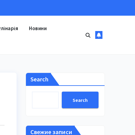
улінарія
Новини
Search
Search
Свежие записи