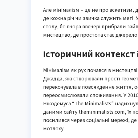
Але мінімалізм – це не про аскетизм, 
де кожна річ чи звичка служить меті. 
столу, бо вчора ввечері прибрали зай
мистецтво, де простота стає джерел
Історичний контекст 
Мінімалізм як рух почався в мистецтв
Джадда, які створювали прості геомет
перекочувала в повсякденне життя, о
переосмислювали споживання. У 2010-
Нікодемуса “The Minimalists” надихнул
даними сайту theminimalists.com, їх п
посилився через соціальні мережі, де
мотлоху.