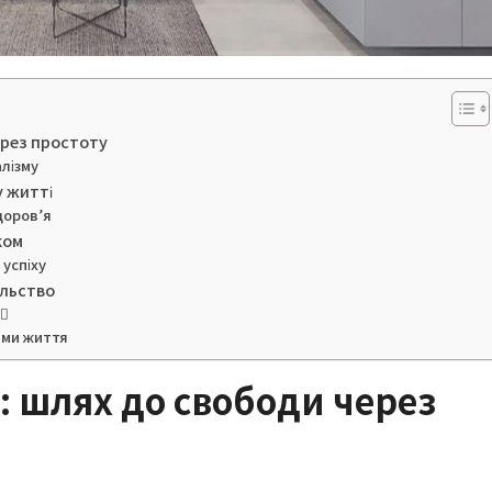
ерез простоту
алізму
у житті
доров’я
ком
 успіху
ільство
🏼
ями життя
і: шлях до свободи через