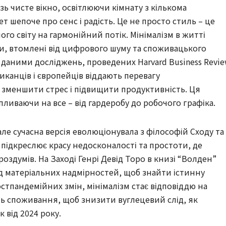
зь чисте вікно, освітлюючи кімнату з кількома
шепоче про сенс і радість. Це не просто стиль – це
го світу на гармонійний потік. Мінімалізм в житті
ди, втомлені від цифрового шуму та споживацького
 даними досліджень, проведених Harvard Business Revi
иканців і європейців віддають перевагу
 зменшити стрес і підвищити продуктивність. Ця
иваючи на все – від гардеробу до робочого графіка.
але сучасна версія еволюціонувала з філософій Сходу та
” підкреслює красу недосконалості та простоти, де
оздумів. На Заході Генрі Девід Торо в книзі “Волден”
від матеріальних надмірностей, щоб знайти істинну
постпандемійних змін, мінімалізм стає відповіддю на
ь споживання, щоб знизити вуглецевий слід, як
 від 2024 року.