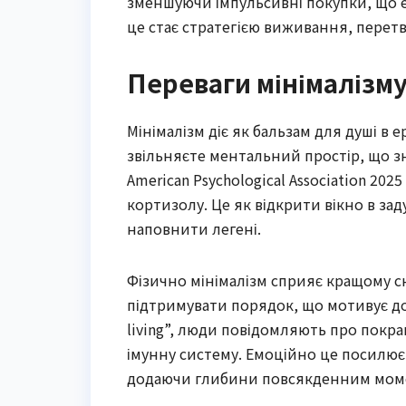
зменшуючи імпульсивні покупки, що ек
це стає стратегією виживання, пере
Переваги мінімалізму
Мінімалізм діє як бальзам для душі в
звільняєте ментальний простір, що 
American Psychological Association 20
кортизолу. Це як відкрити вікно в за
наповнити легені.
Фізично мінімалізм сприяє кращому сн
підтримувати порядок, що мотивує до 
living”, люди повідомляють про покра
імунну систему. Емоційно це посилює 
додаючи глибини повсякденним мом