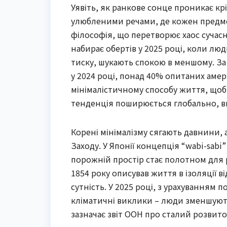
Уявіть, як ранкове сонце проникає крі
улюбленими речами, де кожен предмет 
філософія, що перетворює хаос сучасно
набирає обертів у 2025 році, коли лю
тиску, шукають спокою в меншому. За
у 2024 році, понад 40% опитаних амер
мінімалістичному способу життя, щоб
тенденція поширюється глобально, впл
Корені мінімалізму сягають давнини, 
Заходу. У Японії концепція “wabi-sabi
порожній простір стає полотном для р
1854 року описував життя в ізоляції 
сутність. У 2025 році, з урахуванням 
кліматичні виклики – люди зменшуют
зазначає звіт ООН про сталий розвиток