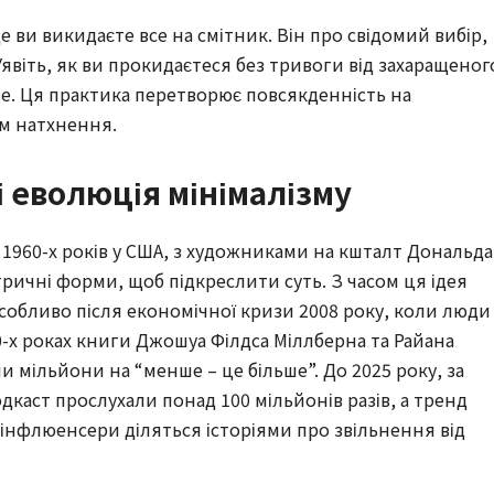
де ви викидаєте все на смітник. Він про свідомий вибір,
Уявіть, як ви прокидаєтеся без тривоги від захаращеног
ве. Ця практика перетворює повсякденність на
ом натхнення.
і еволюція мінімалізму
і 1960-х років у США, з художниками на кшталт Дональда
ричні форми, щоб підкреслити суть. З часом ця ідея
собливо після економічної кризи 2008 року, коли люди
х роках книги Джошуа Філдса Міллберна та Райана
и мільйони на “менше – це більше”. До 2025 року, за
одкаст прослухали понад 100 мільйонів разів, а тренд
 інфлюенсери діляться історіями про звільнення від