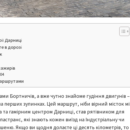
рії Дарниці
е в дорозі
к
сажирів
104
 маршрутами
ами Бортничів, а вже чутно знайоме гудіння двигунів –
а перших зупинках. Цей маршрут, ніби вірний місток м
 та гамірним центром Дарниці, став рятівником для
впастранс, які знають кожен виїзд на Індустріальну чи
шеню. Якщо ви щодня долаєте ці десять кілометрів, то