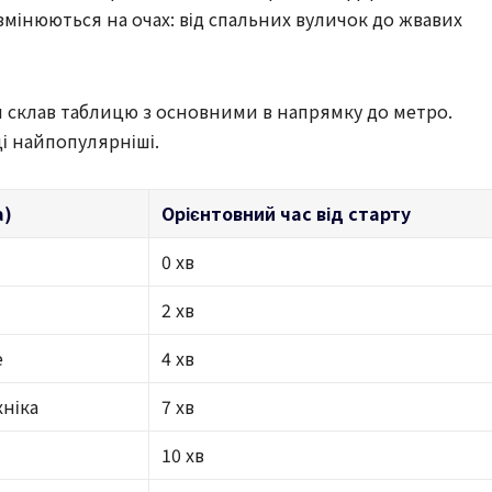
змінюються на очах: від спальних вуличок до жвавих
 я склав таблицю з основними в напрямку до метро.
ці найпопулярніші.
а)
Орієнтовний час від старту
0 хв
2 хв
е
4 хв
хніка
7 хв
10 хв