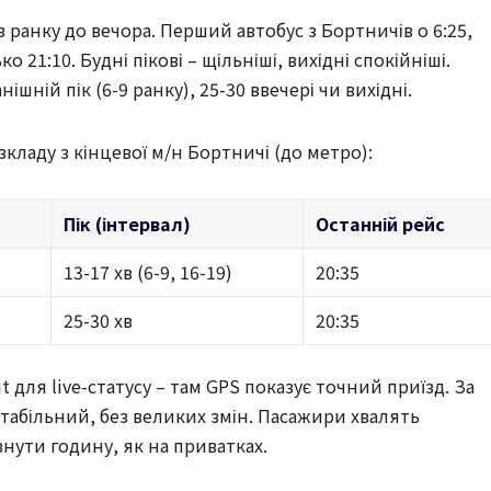
 ранку до вечора. Перший автобус з Бортничів о 6:25,
о 21:10. Будні пікові – щільніші, вихідні спокійніші.
ішній пік (6-9 ранку), 25-30 ввечері чи вихідні.
кладу з кінцевої м/н Бортничі (до метро):
Пік (інтервал)
Останній рейс
13-17 хв (6-9, 16-19)
20:35
25-30 хв
20:35
t для live-статусу – там GPS показує точний приїзд. За
 стабільний, без великих змін. Пасажири хвалять
нути годину, як на приватках.