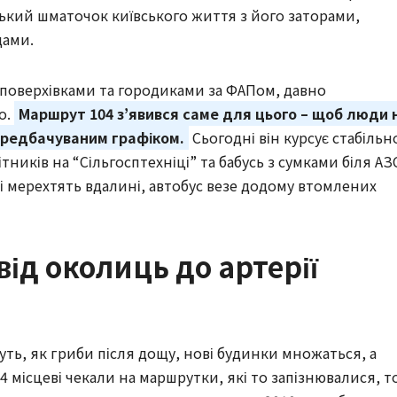
енький шматочок київського життя з його заторами,
щами.
оповерхівками та городиками за ФАПом, давно
о.
Маршрут 104 з’явився саме для цього – щоб люди 
ередбачуваним графіком.
Сьогодні він курсує стабільн
ників на “Сільгосптехніці” та бабусь з сумками біля АЗ
ощі мерехтять вдалині, автобус везе додому втомлених
від околиць до артерії
уть, як гриби після дощу, нові будинки множаться, а
04 місцеві чекали на маршрутки, які то запізнювалися, т