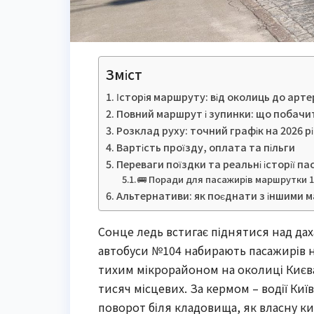
Зміст
Історія маршруту: від околиць до арте
Повний маршрут і зупинки: що побачит
Розклад руху: точний графік на 2026 рі
Вартість проїзду, оплата та пільги
Переваги поїздки та реальні історії па
🚌 Поради для пасажирів маршрутки 
Альтернативи: як поєднати з іншими
Сонце ледь встигає піднятися над дах
автобуси №104 набирають пасажирів н
тихим мікрорайоном на околиці Києва
тисяч місцевих. За кермом – водії Киї
поворот біля кладовища, як власну ки