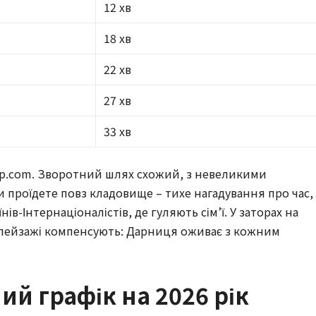
12 хв
18 хв
22 хв
о
27 хв
33 хв
app.com. Зворотний шлях схожий, з невеликими
ви проїдете повз кладовище – тихе нагадування про час,
ів-Інтернаціоналістів, де гуляють сім’ї. У заторах на
е пейзажі компенсують: Дарниця оживає з кожним
ий графік на 2026 рік