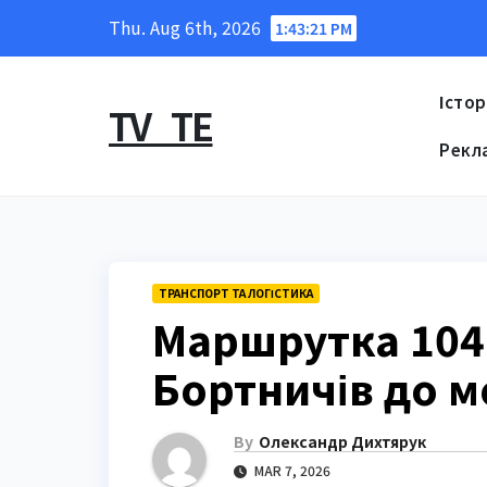
Skip
Thu. Aug 6th, 2026
1:43:22 PM
to
content
Істор
TV_TE
Рекл
ТРАНСПОРТ ТА ЛОГІСТИКА
Маршрутка 104 
Бортничів до м
By
Олександр Дихтярук
MAR 7, 2026