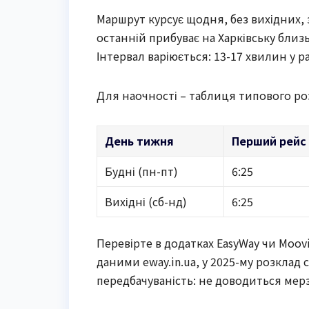
Маршрут курсує щодня, без вихідних, з
останній прибуває на Харківську близьк
Інтервал варіюється: 13-17 хвилин у ран
Для наочності – таблиця типового роз
День тижня
Перший рейс
Будні (пн-пт)
6:25
Вихідні (сб-нд)
6:25
Перевірте в додатках EasyWay чи Moovi
даними eway.in.ua, у 2025-му розклад
передбачуваність: не доводиться мерз