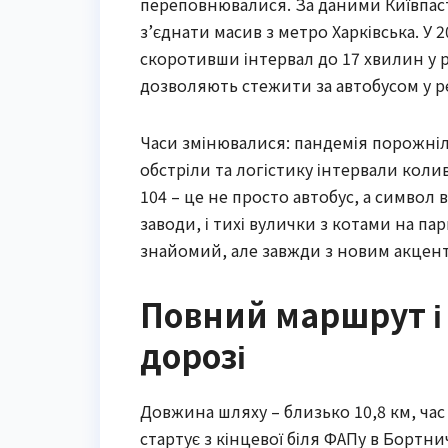
переповнювалися. За даними Київпаст
з’єднати масив з метро Харківська. У 
скоротивши інтервал до 17 хвилин у р
дозволяють стежити за автобусом у ре
Часи змінювалися: пандемія порожніл
обстріли та логістику інтервали колив
104 – це не просто автобус, а символ
заводи, і тихі вулички з котами на па
знайомий, але завжди з новим акцент
Повний маршрут і
дорозі
Довжина шляху – близько 10,8 км, час 
стартує з кінцевої біля ФАПу в Борт