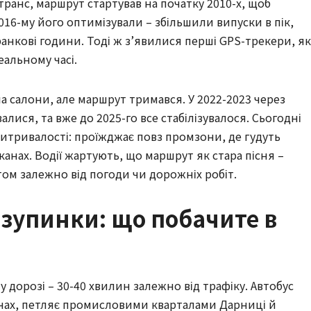
ранс, маршрут стартував на початку 2010-х, щоб
2016-му його оптимізували – збільшили випуски в пік,
анкові години. Тоді ж з’явилися перші GPS-трекери, як
альному часі.
а салони, але маршрут тримався. У 2022-2023 через
алися, та вже до 2025-го все стабілізувалося. Сьогодні
 витривалості: проїжджає повз промзони, де гудуть
рканах. Водії жартують, що маршрут як стара пісня –
ом залежно від погоди чи дорожніх робіт.
 зупинки: що побачите в
у дорозі – 30-40 хвилин залежно від трафіку. Автобус
ничах, петляє промисловими кварталами Дарниці й