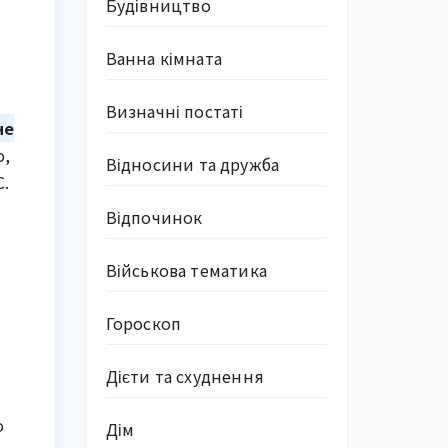
Будівництво
Ванна кімната
Визначні постаті
не
о,
Відносини та дружба
С.
Відпочинок
Військова тематика
Гороскоп
Дієти та схуднення
о
Дім