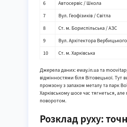
6
Автосервіс / Школа
7
Вул. Геофізиків / Світла
8
Ст. м. Бориспільська / АЗС
9
Вул. Архітектора Вербицьког
10
Ст. м. Харківська
Джерела даних: eway.in.ua та moovit
відмінностями біля Вітовецької. Тут 
промзону з запахом металу та парк Воїн
Харківському шосе час тягнеться, ал
поворотом.
Розклад руху: точн