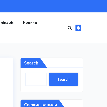
улінарія
Новини
Search
Search
Свежие записи