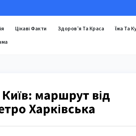
ія
Цікаві Факти
Здоров’я Та Краса
Їжа Та К
ама
Київ: маршрут від
етро Харківська