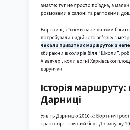
знаєте: тут не просто поїздка, а мал
розмовами в салоні та раптовими до
Бортничі, з їхніми панельними багат
потребували надійного зв’язку з метр
чекали приватних маршруток з неп
збираючи школярів біля “Школи”, робіт
А ввечері, коли вогні Харківської пл
дарунчан.
Історія маршруту: 
Дарниці
Уявіть Дарницю 2010-х: Бортничі рост
транспорт – вічний біль. До запуску 1