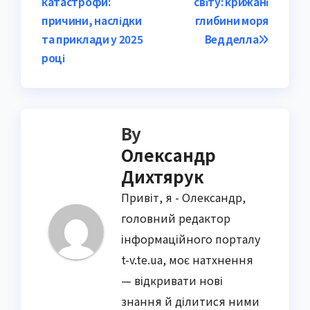
катастрофи:
світу: крижані
navigation
причини, наслідки
глибини моря
та приклади у 2025
Ведделла
році
By
Олександр
Дихтярук
Привіт, я - Олександр,
головний редактор
інформаційного порталу
t-v.te.ua, моє натхнення
— відкривати нові
знання й ділитися ними