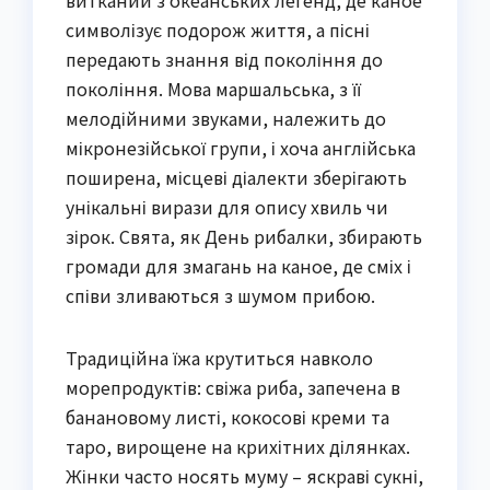
витканий з океанських легенд, де каное
символізує подорож життя, а пісні
передають знання від покоління до
покоління. Мова маршальська, з її
мелодійними звуками, належить до
мікронезійської групи, і хоча англійська
поширена, місцеві діалекти зберігають
унікальні вирази для опису хвиль чи
зірок. Свята, як День рибалки, збирають
громади для змагань на каное, де сміх і
співи зливаються з шумом прибою.
Традиційна їжа крутиться навколо
морепродуктів: свіжа риба, запечена в
банановому листі, кокосові креми та
таро, вирощене на крихітних ділянках.
Жінки часто носять муму – яскраві сукні,