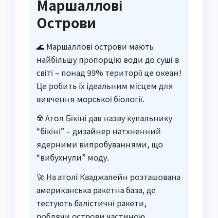
Маршаллові
Острови
🌊 Маршаллові острови мають
найбільшу пропорцію води до суші в
світі – понад 99% території це океан!
Це робить їх ідеальним місцем для
вивчення морської біології.
☢️ Атол Бікіні дав назву купальнику
“бікіні” – дизайнер натхненний
ядерними випробуваннями, що
“вибухнули” моду.
🚀 На атолі Кваджалейн розташована
американська ракетна база, де
тестують балістичні ракети,
роблячи острови частиною