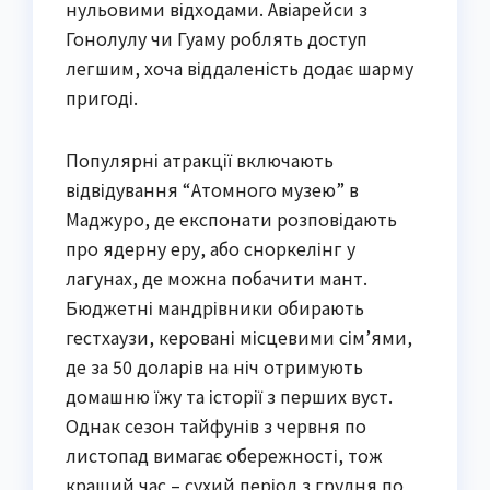
нульовими відходами. Авіарейси з
Гонолулу чи Гуаму роблять доступ
легшим, хоча віддаленість додає шарму
пригоді.
Популярні атракції включають
відвідування “Атомного музею” в
Маджуро, де експонати розповідають
про ядерну еру, або сноркелінг у
лагунах, де можна побачити мант.
Бюджетні мандрівники обирають
гестхаузи, керовані місцевими сім’ями,
де за 50 доларів на ніч отримують
домашню їжу та історії з перших вуст.
Однак сезон тайфунів з червня по
листопад вимагає обережності, тож
кращий час – сухий період з грудня по