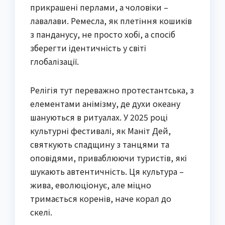
прикрашені перлами, а чоловіки –
лавалави. Ремесла, як плетіння кошиків
з панданусу, не просто хобі, а спосіб
зберегти ідентичність у світі
глобалізації.
Релігія тут переважно протестантська, з
елементами анімізму, де духи океану
шануються в ритуалах. У 2025 році
культурні фестивалі, як Маніт Дей,
святкують спадщину з танцями та
оповідями, приваблюючи туристів, які
шукають автентичність. Ця культура –
жива, еволюціонує, але міцно
тримається коренів, наче корал до
скелі.