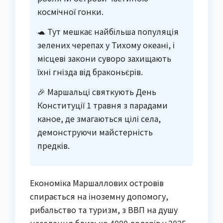
космічної гонки.
🐢 Тут мешкає найбільша популяція
зелених черепах у Тихому океані, і
місцеві закони суворо захищають
їхні гнізда від браконьєрів.
🎉 Маршальці святкують День
Конституції 1 травня з парадами
каное, де змагаються цілі села,
демонструючи майстерність
предків.
Економіка Маршаллових островів
спирається на іноземну допомогу,
рибальство та туризм, з ВВП на душу
населення близько 4000 доларів у 2025