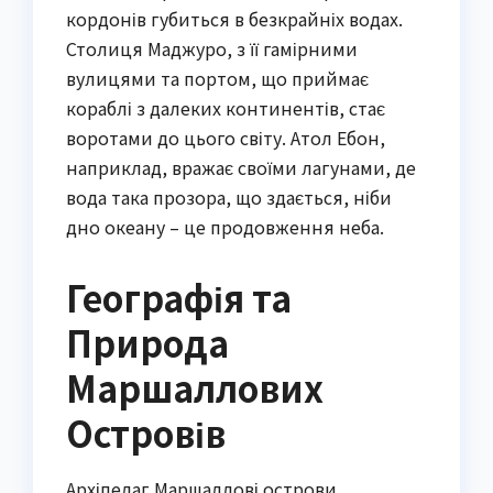
кордонів губиться в безкрайніх водах.
Столиця Маджуро, з її гамірними
вулицями та портом, що приймає
кораблі з далеких континентів, стає
воротами до цього світу. Атол Ебон,
наприклад, вражає своїми лагунами, де
вода така прозора, що здається, ніби
дно океану – це продовження неба.
Географія та
Природа
Маршаллових
Островів
Архіпелаг Маршаллові острови