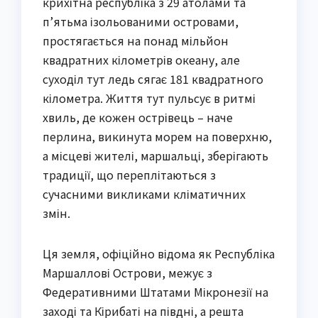
крихітна республіка з 29 атолами та
п’ятьма ізольованими островами,
простягається на понад мільйон
квадратних кілометрів океану, але
суходіл тут ледь сягає 181 квадратного
кілометра. Життя тут пульсує в ритмі
хвиль, де кожен острівець – наче
перлина, викинута морем на поверхню,
а місцеві жителі, маршальці, зберігають
традиції, що переплітаються з
сучасними викликами кліматичних
змін.
Ця земля, офіційно відома як Республіка
Маршаллові Острови, межує з
Федеративними Штатами Мікронезії на
заході та Кірибаті на півдні, а решта