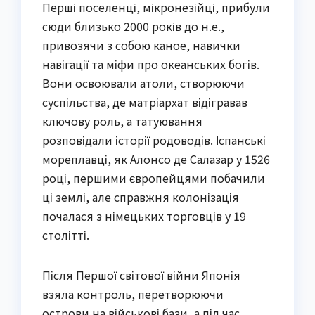
Перші поселенці, мікронезійці, прибули
сюди близько 2000 років до н.е.,
привозячи з собою каное, навички
навігації та міфи про океанських богів.
Вони освоювали атоли, створюючи
суспільства, де матріархат відігравав
ключову роль, а татуювання
розповідали історії родоводів. Іспанські
мореплавці, як Алонсо де Салазар у 1526
році, першими європейцями побачили
ці землі, але справжня колонізація
почалася з німецьких торговців у 19
столітті.
Після Першої світової війни Японія
взяла контроль, перетворюючи
острови на військові бази, а під час