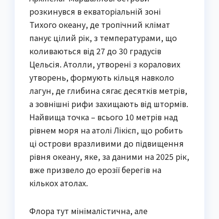
розкинувся в екваторіальній зоні
Тихого океану, де тропічний клімат
панує цілий рік, з температурами, що
коливаються від 27 до 30 градусів
Цельсія. Атолли, утворені з коралових
утворень, формують кільця навколо
лагун, де глибина сягає десятків метрів,
а зовнішні рифи захищають від штормів.
Найвища точка – всього 10 метрів над
рівнем моря на атолі Лікієп, що робить
ці острови вразливими до підвищення
рівня океану, яке, за даними на 2025 рік,
вже призвело до ерозії берегів на
кількох атолах.
Флора тут мінімалістична, але