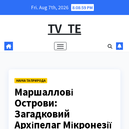
Skip
Fri. Aug 7th, 2026
8:09:00 PM
to
content
TV_TE
НАУКА ТА ПРИРОДА
Маршаллові
Острови:
Загадковий
Архіпелаг Мікронезії