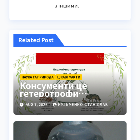
з іншими.
Related Post
НАУКА ТА ПРИРОДА
ЦІКАВІ ФАКТИ
Консументи це
гетеротрофи
екосистеми
AUG 7, 2026
КУЗЬМЕНКО СТАНІСЛАВ