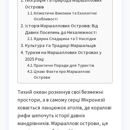
Островів
Кліматичні Виклики та Екологічні
Особливості
Історія Маршаллових Островів: Від
Давніх Поселень до Незалежності
Ядерна Спадщина та Її Наслідки
Культура та Традиції Маршальців
Туризм на Маршаллових Островах у
2025 Році
Практичні Поради для Туристів
Цікаві Факти про Маршаллові
Острови
Тихий океан розкинув свої безмежні
простори, а в самому серці Мікронезії
ховається ланцюжок атолів, де коралові
рифи шепочуть історії давніх
мандрівників. Маршаллові острови, ця