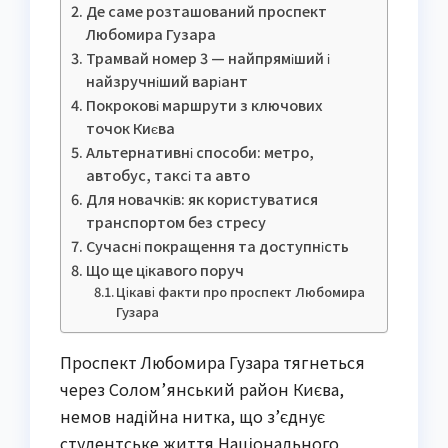
Де саме розташований проспект
Любомира Гузара
Трамвай номер 3 — найпряміший і
найзручніший варіант
Покрокові маршрути з ключових
точок Києва
Альтернативні способи: метро,
автобус, таксі та авто
Для новачків: як користуватися
транспортом без стресу
Сучасні покращення та доступність
Що ще цікавого поруч
Цікаві факти про проспект Любомира
Гузара
Проспект Любомира Гузара тягнеться
через Солом’янський район Києва,
немов надійна нитка, що з’єднує
студентське життя Національного