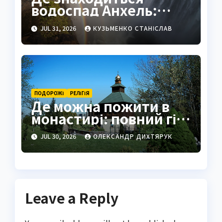
водоспад Анхель:
повний гід по
JUL 31, 2026
КУЗЬМЕНКО СТАНІСЛАВ
найвищому
водоспаду світу
ПОДОРОЖІ
РЕЛІГІЯ
Де можна пожити в
монастирі: повний гід
для шукачів тиші
JUL 30, 2026
ОЛЕКСАНДР ДИХТЯРУК
Leave a Reply