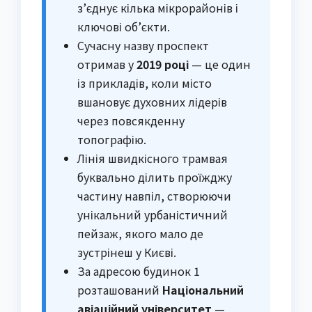
з’єднує кілька мікрорайонів і
ключові об’єкти.
Сучасну назву проспект
отримав у
2019 році
— це один
із прикладів, коли місто
вшановує духовних лідерів
через повсякденну
топографію.
Лінія швидкісного трамвая
буквально ділить проїжджу
частину навпіл, створюючи
унікальний урбаністичний
пейзаж, якого мало де
зустрінеш у Києві.
За адресою будинок 1
розташований
Національний
авіаційний університет
—