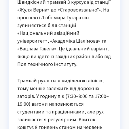
Швидкісний трамвай 3 курсує від станції
«Жуля Верна» до «Старовокзальної». На
проспекті Любомира Гузара він
зупиняється біля станцій
«Національний авіаційний
університет», «Академіка Шалімова» та
«Вацлава Гавела». Це ідеальний варіант,
якщо ви їдете із західних районів або від
Політехнічного інституту.
Трамвай рухається виділеною лінією,
тому менше залежить від дорожніх
заторів. У годину пік (7:30–9:00 та 17:00–
19:00) вагони наповнюються
студентами та працівниками, але рух
залишається регулярним. Квиток
коштує 8 гривень станом на червень