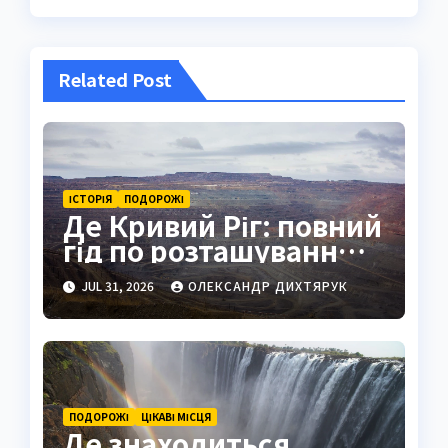
Related Post
ІСТОРІЯ
ПОДОРОЖІ
Де Кривий Ріг: повний
гід по розташуванню,
історії та життю міста
JUL 31, 2026
ОЛЕКСАНДР ДИХТЯРУК
ПОДОРОЖІ
ЦІКАВІ МІСЦЯ
Де знаходиться