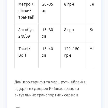
Метро +
20–35
8 грн
Середня
пішки/
хв
трамвай
Автобус
15–30
8 грн
Висока
2/9/69
хв
Таксі /
15–40
120–180
Максима
Bolt
хв
грн
Дані про тарифи та маршрути зібрані з
відкритих джерел Київпастранс та
актуальних транспортних сервісів.