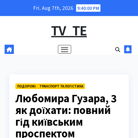
Skip
Fri. Aug 7th, 2026
9:40:01 PM
to
content
TV_TE
ПОДОРОЖІ
ТРАНСПОРТ ТА ЛОГІСТИКА
Любомира Гузара, 3
як доїхати: повний
гід київським
проспектом