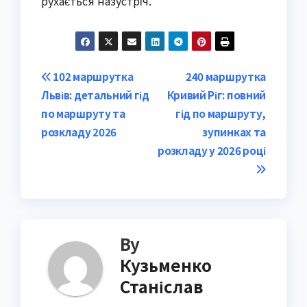
рухається назустріч.
Post
102 маршрутка
240 маршрутка
Львів: детальний гід
Кривий Ріг: повний
navigation
по маршруту та
гід по маршруту,
розкладу 2026
зупинках та
розкладу у 2026 році
By
Кузьменко
Станіслав