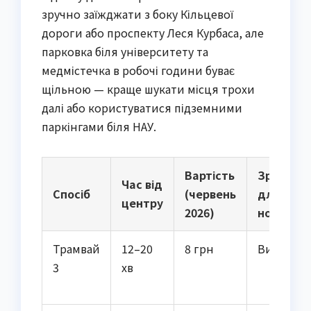
зручно заїжджати з боку Кільцевої
дороги або проспекту Леся Курбаса, але
парковка біля університету та
медмістечка в робочі години буває
щільною — краще шукати місця трохи
далі або користуватися підземними
паркінгами біля НАУ.
Вартість
Зручніст
Час від
Спосіб
(червень
для
центру
2026)
новачків
Трамвай
12–20
8 грн
Висока
3
хв