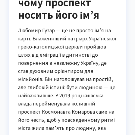
чому проспект
носить його ім’я
Любомир Гузар — це не просто ім’я на
карті. Блаженніший патріарх Української
греко-католицької церкви пройшов
шлях від еміграції в дитинстві до
повернення в незалежну Україну, де
став духовним орієнтиром для
мільйонів. Він наголошував на простій,
але глибокій істині: бути людиною — це
найважливіше. У 2019 році київська
влада перейменувала колишній
проспект Космонавта Комарова саме на
його честь, щоб у повсякденному ритмі
міста жила пам’ять про людину, яка