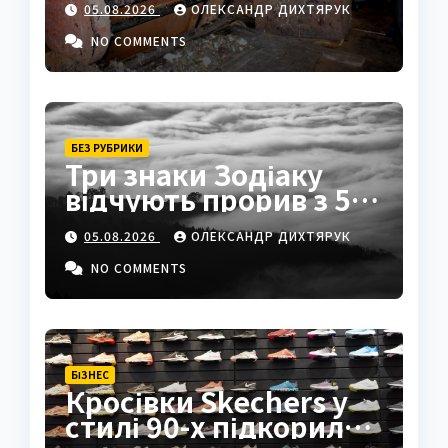
05.08.2026
ОЛЕКСАНДР ДИХТЯРУК
про катастрофу
NO COMMENTS
БЕЗ РУБРИКИ
Три знаки Зодіаку
відчують прорив з 5
серпня 2026
05.08.2026
ОЛЕКСАНДР ДИХТЯРУК
NO COMMENTS
БІЗНЕС
Кросівки Skechers у
стилі 90-х підкорили