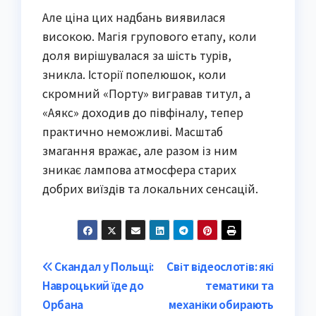
Але ціна цих надбань виявилася
високою. Магія групового етапу, коли
доля вирішувалася за шість турів,
зникла. Історії попелюшок, коли
скромний «Порту» вигравав титул, а
«Аякс» доходив до півфіналу, тепер
практично неможливі. Масштаб
змагання вражає, але разом із ним
зникає лампова атмосфера старих
добрих виїздів та локальних сенсацій.
Post
Скандал у Польщі:
Світ відеослотів: які
Навроцький їде до
тематики та
navigation
Орбана
механіки обирають