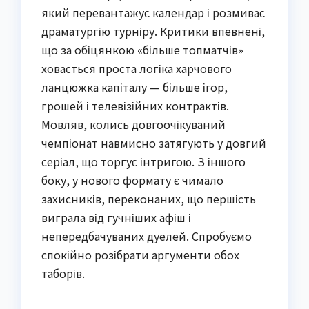
який перевантажує календар і розмиває
драматургію турніру. Критики впевнені,
що за обіцянкою «більше топматчів»
ховається проста логіка харчового
ланцюжка капіталу — більше ігор,
грошей і телевізійних контрактів.
Мовляв, колись довгоочікуваний
чемпіонат навмисно затягують у довгий
серіал, що торгує інтригою. З іншого
боку, у нового формату є чимало
захисників, переконаних, що першість
виграла від гучніших афіш і
непередбачуваних дуелей. Спробуємо
спокійно розібрати аргументи обох
таборів.