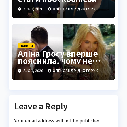
голосом для Трампа
AUG 1, 2026
ОЛЕКСАНДР ДИХТЯРУК
НОВИНИ
Аліна Гросу вперше
пояснила, чому не
показує чоловіка
AUG 1, 2026
ОЛЕКСАНДР ДИХТЯРУК
Leave a Reply
Your email address will not be published.