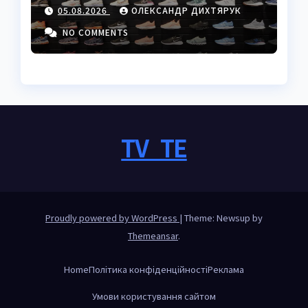
жінок 50+
05.08.2026
ОЛЕКСАНДР ДИХТЯРУК
NO COMMENTS
TV_TE
Proudly powered by WordPress
|
Theme: Newsup by
Themeansar
.
Home
Політика конфіденційності
Реклама
Умови користування сайтом