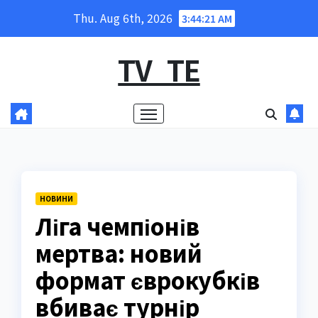
Skip
Thu. Aug 6th, 2026
3:44:22 AM
to
content
TV_TE
НОВИНИ
Ліга чемпіонів
мертва: новий
формат єврокубків
вбиває турнір