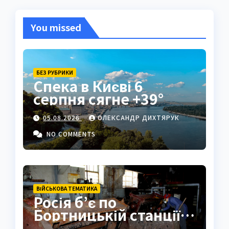
You missed
БЕЗ РУБРИКИ
Спека в Києві 6
серпня сягне +39°
05.08.2026
ОЛЕКСАНДР ДИХТЯРУК
NO COMMENTS
ВІЙСЬКОВА ТЕМАТИКА
Росія б’є по
Бортницькій станції:
експерт попередив