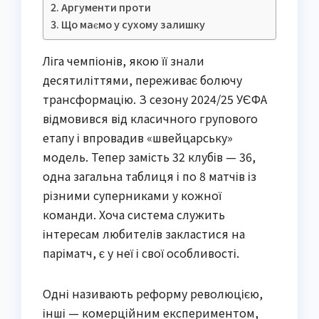
Аргументи проти
Що маємо у сухому залишку
Ліга чемпіонів, якою її знали
десятиліттями, переживає болючу
трансформацію. З сезону 2024/25 УЄФА
відмовився від класичного групового
етапу і впровадив «швейцарську»
модель. Тепер замість 32 клубів — 36,
одна загальна таблиця і по 8 матчів із
різними суперниками у кожної
команди. Хоча система служить
інтересам любителів закластися на
паріматч, є у неї і свої особливості.
Одні називають реформу революцією,
інші — комерційним експериментом,