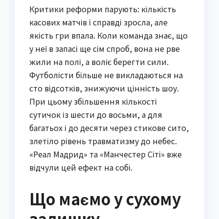
Критики реформи парують: кількість
касових матчів і справді зросла, але
якість гри впала. Коли команда знає, що
у неї в запасі ще сім спроб, вона не рве
жили на полі, а воліє берегти сили.
Футболісти більше не викладаються на
сто відсотків, знижуючи цінність шоу.
При цьому збільшення кількості
сутичок із шести до восьми, а для
багатьох і до десяти через стикове сито,
злетіло рівень травматизму до небес.
«Реал Мадрид» та «Манчестер Сіті» вже
відчули цей ефект на собі.
Що маємо у сухому
залишку