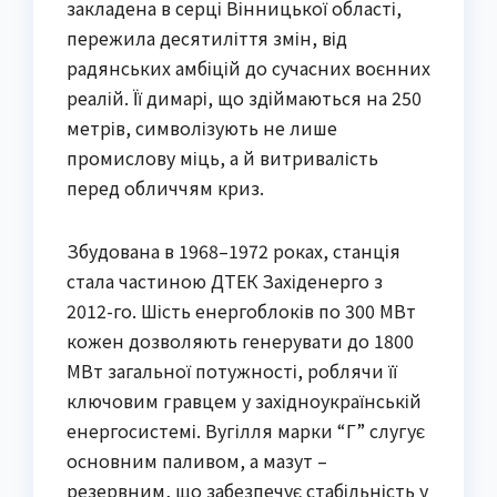
закладена в серці Вінницької області,
пережила десятиліття змін, від
радянських амбіцій до сучасних воєнних
реалій. Її димарі, що здіймаються на 250
метрів, символізують не лише
промислову міць, а й витривалість
перед обличчям криз.
Збудована в 1968–1972 роках, станція
стала частиною ДТЕК Західенерго з
2012-го. Шість енергоблоків по 300 МВт
кожен дозволяють генерувати до 1800
МВт загальної потужності, роблячи її
ключовим гравцем у західноукраїнській
енергосистемі. Вугілля марки “Г” слугує
основним паливом, а мазут –
резервним, що забезпечує стабільність у