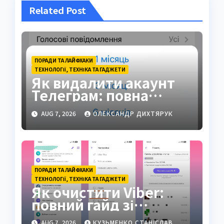
Related Post
ПОРАДИ ТА ЛАЙФХАКИ
ТЕХНОЛОГІЇ, ТЕХНІКА ТА ГАДЖЕТИ
Як видалити акаунт
Телеграм: повна
інструкція на 2026 рік
AUG 7, 2026
ОЛЕКСАНДР ДИХТЯРУК
ПОРАДИ ТА ЛАЙФХАКИ
ТЕХНОЛОГІЇ, ТЕХНІКА ТА ГАДЖЕТИ
Як очистити Viber:
повний гайд зі
звільнення пам’яті
AUG 7, 2026
КУЗЬМЕНКО СТАНІСЛАВ