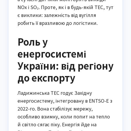
NOх і SO₂. Проте, як і в будь-якій ТЕС, тут
є виклики: залежність від вугілля
робить її вразливою до логістики.
Роль у
енергосистемі
України: від регіону
до експорту
Ладижинська ТЕС годує Західну
енергосистему, інтегровану в ENTSO-E з
2022-го. Вона стабілізує мережу,
особливо взимку, коли попит на тепло
й світло сягає піку. Енергія йде на