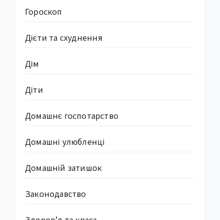
Гороскоп
Дієти та схуднення
Дім
Діти
Домашнє госпотарство
Домашні улюбленці
Домашній затишок
Законодавство
Здоров’я та краса