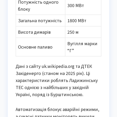
Потужність одного
300 МВт
блоку
Загальна потужність
1800 МВт
Висота димарів
250 м
Вугілля марки
Основне паливо
“Г”
Дані з сайту uk.wikipedia.org та ДТЕК
Західенерго (станом на 2025 рік). Ці
характеристики роблять Ладижинську
ТЕС однією з найбільших у західній
Україні, поряд із Бурштинською.
Автоматизація блокує аварійні режими,
а сучасні датчики моніторять викиди