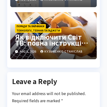
ПОРАДИ ТА ЛАЙФХАКИ
ТЕХНОЛОГІЇ, ТЕХНІКА ТА ГАДЖЕТИ
Як відключити Світ
ТВ: повна інструкція
2026
AUG 5, 2026
КУЗЬМЕНКО СТАНІСЛАВ
Leave a Reply
Your email address will not be published.
Required fields are marked
*