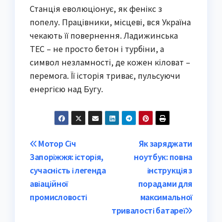
Станція еволюціонує, як фенікс з
попелу. Працівники, місцеві, вся Україна
чекають її повернення. Ладижинська
ТЕС – не просто бетон і турбіни, а
символ незламності, де кожен кіловат –
перемога. Її історія триває, пульсуючи
енергією над Бугу.
Post
Мотор Січ
Як заряджати
Запоріжжя: історія,
ноутбук: повна
navigation
сучасність і легенда
інструкція з
авіаційної
порадами для
промисловості
максимальної
тривалості батареї