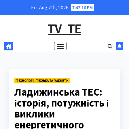
Skip
Fri. Aug 7th, 2026
7:42:17 PM
to
content
TV_TE
ТЕХНОЛОГІЇ, ТЕХНІКА ТА ГАДЖЕТИ
Ладижинська ТЕС:
історія, потужність і
виклики
енергетичного