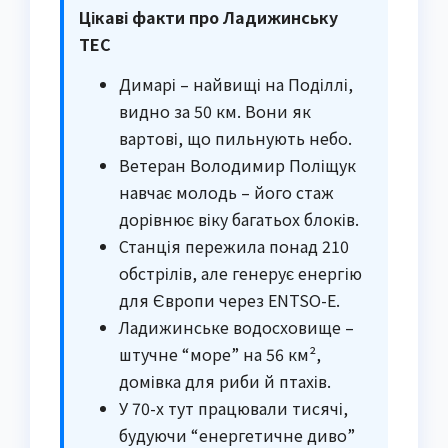
Цікаві факти про Ладижинську
ТЕС
Димарі – найвищі на Поділлі,
видно за 50 км. Вони як
вартові, що пильнують небо.
Ветеран Володимир Поліщук
навчає молодь – його стаж
дорівнює віку багатьох блоків.
Станція пережила понад 210
обстрілів, але генерує енергію
для Європи через ENTSO-E.
Ладижинське водосховище –
штучне “море” на 56 км²,
домівка для риби й птахів.
У 70-х тут працювали тисячі,
будуючи “енергетичне диво”