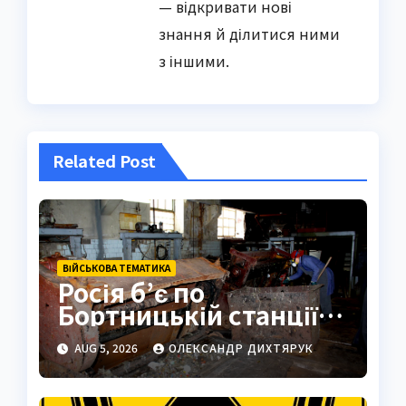
— відкривати нові
знання й ділитися ними
з іншими.
Related Post
ВІЙСЬКОВА ТЕМАТИКА
Росія б’є по
Бортницькій станції:
експерт попередив
AUG 5, 2026
ОЛЕКСАНДР ДИХТЯРУК
про катастрофу