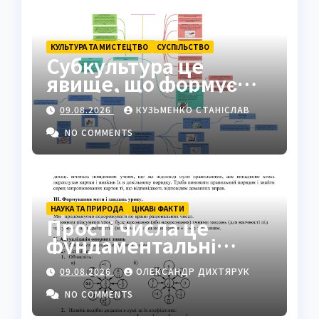
КУЛЬТУРА ТА МИСТЕЦТВО
СУCПІЛЬСТВО
Субкультура це
явище, що формує
ідентичність груп у
09.08.2026
КУЗЬМЕНКО СТАНІСЛАВ
суспільстві
NO COMMENTS
НАУКА ТА ПРИРОДА
ЦІКАВІ ФАКТИ
Прості числа це
фундаментальні
«атоми» математики
09.08.2026
ОЛЕКСАНДР ДИХТЯРУК
NO COMMENTS