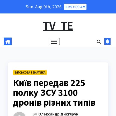
Skip
Sun. Aug 9th, 2026
11:57:10 AM
to
content
TV_TE
ВІЙСЬКОВА ТЕМАТИКА
Київ передав 225
полку ЗСУ 3100
дронів різних типів
By
Олександр Дихтярук