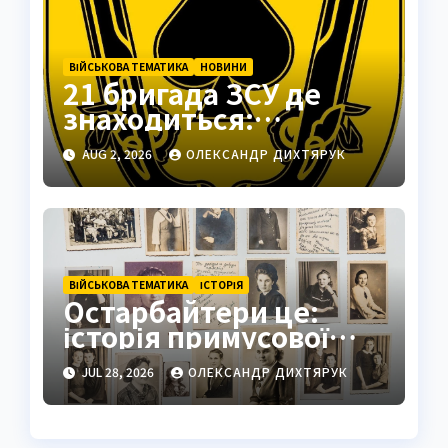
ВІЙСЬКОВА ТЕМАТИКА
НОВИНИ
21 бригада ЗСУ де
знаходиться:
Подільськ як
AUG 2, 2026
ОЛЕКСАНДР ДИХТЯРУК
стратегічний центр
ВІЙСЬКОВА ТЕМАТИКА
ІСТОРІЯ
Остарбайтери це:
історія примусової
праці українців
JUL 28, 2026
ОЛЕКСАНДР ДИХТЯРУК