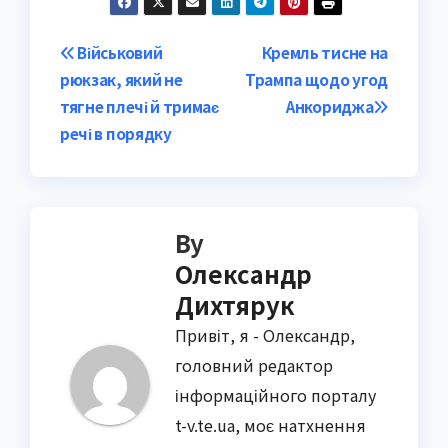
Post
Військовий
Кремль тисне на
рюкзак, який не
Трампа щодо угод
navigation
тягне плечі й тримає
Анкориджа
речі в порядку
By
Олександр
Дихтярук
Привіт, я - Олександр,
головний редактор
інформаційного порталу
t-v.te.ua, моє натхнення