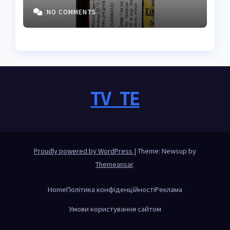
властивостями
NO COMMENTS
TV_TE
Proudly powered by WordPress
|
Theme: Newsup by
Themeansar
.
Home
Політика конфіденційності
Реклама
Умови користування сайтом