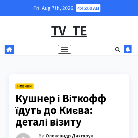
Skip
Fri. Aug 7th, 2026
4:45:01 AM
to
content
TV_TE
НОВИНИ
Кушнер і Віткофф
їдуть до Києва:
деталі візиту
By
Олександр Дихтярук