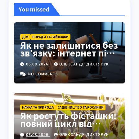
You missed
ДІМ
ПОРАДИ ТА ЛАЙФХАКИ
Як не залишитися без
зв’язку: інтернет під
час відключень світла
06.08.2026
ОЛЕКСАНДР ДИХТЯРУК
NO COMMENTS
НАУКА ТА ПРИРОДА
САДІВНИЦТВО ТА РОСЛИНИ
Як ростуть фісташки:
повний цикл від
насіння до стиглого
06.08.2026
ОЛЕКСАНДР ДИХТЯРУК
горіха