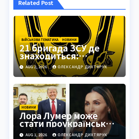
Related Post
ВІЙСЬКОВА ТЕМАТИКА
НОВИНИ
21 бригада ЗСУ де
знаходиться:
Подільськ як
AUG 2, 2026
ОЛЕКСАНДР ДИХТЯРУК
стратегічний центр
НОВИНИ
Лора Лумер може
стати проукраїнським
голосом для Трампа
AUG 1, 2026
ОЛЕКСАНДР ДИХТЯРУК