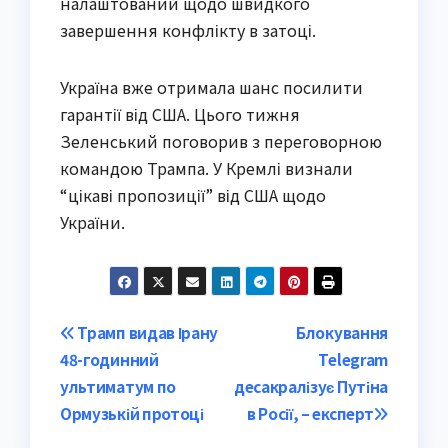
налаштований щодо швидкого
завершення конфлікту в затоці.
Україна вже отримала шанс посилити
гарантії від США. Цього тижня
Зеленський поговорив з переговорною
командою Трампа. У Кремлі визнали
“цікаві пропозиції” від США щодо
України.
Post
Трамп видав Ірану
Блокування
48-годинний
Telegram
navigation
ультиматум по
десакралізує Путіна
Ормузькій протоці
в Росії, – експерт