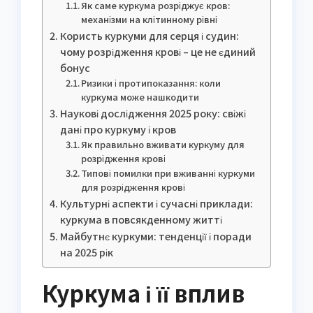
Як саме куркума розріджує кров:
механізми на клітинному рівні
Користь куркуми для серця і судин:
чому розрідження крові – це не єдиний
бонус
Ризики і протипоказання: коли
куркума може нашкодити
Наукові дослідження 2025 року: свіжі
дані про куркуму і кров
Як правильно вживати куркуму для
розрідження крові
Типові помилки при вживанні куркуми
для розрідження крові
Культурні аспекти і сучасні приклади:
куркума в повсякденному житті
Майбутнє куркуми: тенденції і поради
на 2025 рік
Куркума і її вплив