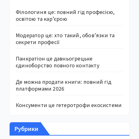
Філологиня це: повний гід професією,
освітою та кар’єрою
Модератор це: хто такий, обов’язки та
секрети професії
Панкратіон це давньогрецьке
єдиноборство повного контакту
Де можна продати книги: повний гід
платформами 2026
Консументи це гетеротрофи екосистеми
Рубрики