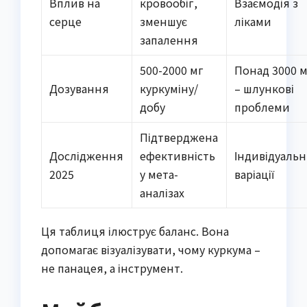
Вплив на
кровообіг,
Взаємодія з
серце
зменшує
ліками
запалення
500-2000 мг
Понад 3000 
Дозування
куркуміну/
– шлункові
добу
проблеми
Підтверджена
Дослідження
ефективність
Індивідуальн
2025
у мета-
варіації
аналізах
Ця таблиця ілюструє баланс. Вона
допомагає візуалізувати, чому куркума –
не панацея, а інструмент.