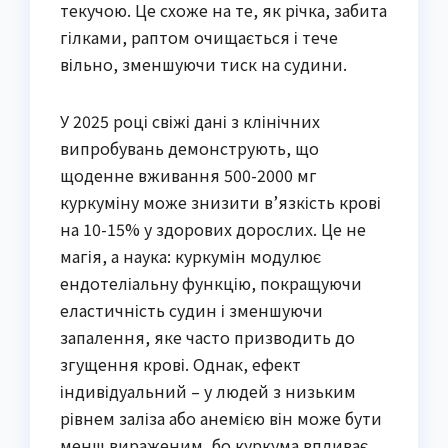
текучою. Це схоже на те, як річка, забита
гілками, раптом очищається і тече
вільно, зменшуючи тиск на судини.
У 2025 році свіжі дані з клінічних
випробувань демонструють, що
щоденне вживання 500-2000 мг
куркуміну може знизити в’язкість крові
на 10-15% у здорових дорослих. Це не
магія, а наука: куркумін модулює
ендотеліальну функцію, покращуючи
еластичність судин і зменшуючи
запалення, яке часто призводить до
згущення крові. Однак, ефект
індивідуальний – у людей з низьким
рівнем заліза або анемією він може бути
менш вираженим, бо куркума впливає