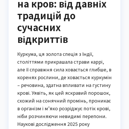
на кров: від давніх
традицій до
сучасних
відкриттів
Куркума, ця золота спеція з Індії,
століттями прикрашала страви каррі,
але її справжня сила ховається глибше, в
коренях рослини, де ховається куркумін
– речовина, здатна впливати на густину
крові. Уявіть, як цей яскравий порошок,
схожий на сонячний промінь, проникає
в організм і м’яко розріджує потік крові,
ніби розчиняючи невидимі перепони.
Наукові дослідження 2025 року