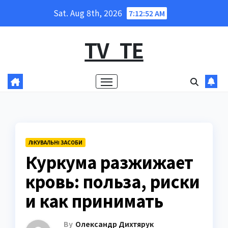
Skip
Sat. Aug 8th, 2026
7:12:53 AM
to
content
TV_TE
ЛІКУВАЛЬНІ ЗАСОБИ
Куркума разжижает
кровь: польза, риски
и как принимать
By
Олександр Дихтярук