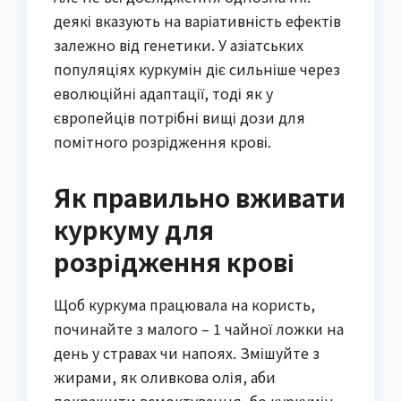
деякі вказують на варіативність ефектів
залежно від генетики. У азіатських
популяціях куркумін діє сильніше через
еволюційні адаптації, тоді як у
європейців потрібні вищі дози для
помітного розрідження крові.
Як правильно вживати
куркуму для
розрідження крові
Щоб куркума працювала на користь,
починайте з малого – 1 чайної ложки на
день у стравах чи напоях. Змішуйте з
жирами, як оливкова олія, аби