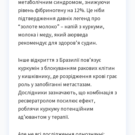
метаболічним синдромом, знижуючи
рівень фібриногену на 12%. Це ніби
підтвердження давніх легенд про
“золоте молоко” – напій з куркуми,
молока і меду, який аюрведа
рекомендує для здоров’я судин.
Інше відкриття з Бразилії пов’язує
куркумін з блокуванням ракових клітин
у кишківнику, де розрідження крові грає
роль у запобіганні метастазам.
Дослідники зазначають, що комбінація з
ресвератролом посилює ефект,
роблячи куркуму потенційним
ад’ювантом у терапії.
Але не всі дослідження однозначні: