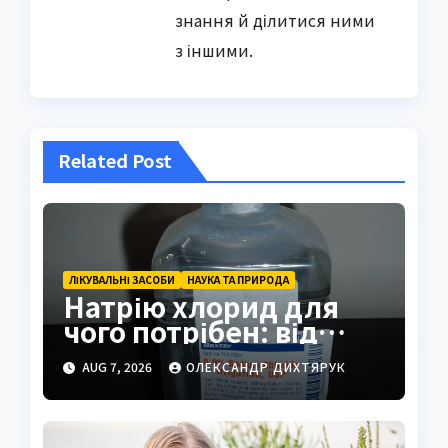
знання й ділитися ними
з іншими.
Related Post
ЛІКУВАЛЬНІ ЗАСОБИ
НАУКА ТА ПРИРОДА
Натрію хлорид для
чого потрібен: від
фізрозчину до
AUG 7, 2026
ОЛЕКСАНДР ДИХТЯРУК
промисловості