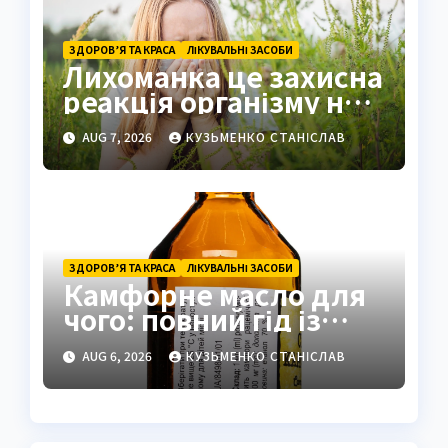
ЗДОРОВ’Я ТА КРАСА
ЛІКУВАЛЬНІ ЗАСОБИ
Лихоманка це захисна
реакція організму на
інфекцію
AUG 7, 2026
КУЗЬМЕНКО СТАНІСЛАВ
ЗДОРОВ’Я ТА КРАСА
ЛІКУВАЛЬНІ ЗАСОБИ
Камфорне масло для
чого: повний гід із
застосуванням і
AUG 6, 2026
КУЗЬМЕНКО СТАНІСЛАВ
властивостями