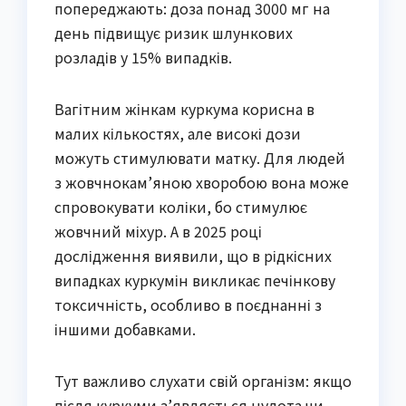
попереджають: доза понад 3000 мг на
день підвищує ризик шлункових
розладів у 15% випадків.
Вагітним жінкам куркума корисна в
малих кількостях, але високі дози
можуть стимулювати матку. Для людей
з жовчнокам’яною хворобою вона може
спровокувати коліки, бо стимулює
жовчний міхур. А в 2025 році
дослідження виявили, що в рідкісних
випадках куркумін викликає печінкову
токсичність, особливо в поєднанні з
іншими добавками.
Тут важливо слухати свій організм: якщо
після куркуми з’являється нудота чи