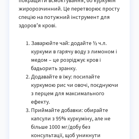
покращити всмоктування, бо куркумін
жиророзчинний. Це перетворює просту
спецію на потужний інструмент для
здоров’я крові.
Заварюйте чай: додайте ½ ч.л.
куркуми в гарячу воду з лимоном і
медом – це розріджує кров і
бадьорить зранку.
Додавайте в їжу: посипайте
куркумою рис чи овочі, поєднуючи
з перцем для максимального
ефекту.
Приймайте добавки: обирайте
капсули з 95% куркуміну, але не
більше 1000 мг/добу без
консультації, щоб уникнути