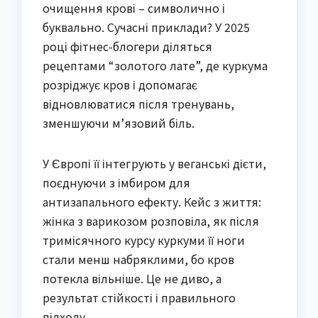
очищення крові – символично і
буквально. Сучасні приклади? У 2025
році фітнес-блогери діляться
рецептами “золотого лате”, де куркума
розріджує кров і допомагає
відновлюватися після тренувань,
зменшуючи м’язовий біль.
У Європі її інтегрують у веганські дієти,
поєднуючи з імбиром для
антизапального ефекту. Кейс з життя:
жінка з варикозом розповіла, як після
тримісячного курсу куркуми її ноги
стали менш набряклими, бо кров
потекла вільніше. Це не диво, а
результат стійкості і правильного
підходу.