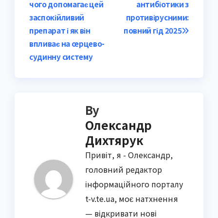
чого допомагає цей
антибіотики з
navigation
заспокійливий
противірусними:
препарат і як він
повний гід 2025
впливає на серцево-
судинну систему
By
Олександр
Дихтярук
Привіт, я - Олександр,
головний редактор
інформаційного порталу
t-v.te.ua, моє натхнення
— відкривати нові