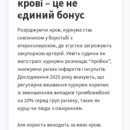
крові – це не
єдиний бонус
Розріджуючи кров, куркума стає
союзником у боротьбі з
атеросклерозом, де згустки загрожують
закупоркою артерій. Уявіть судини як
магістралі: куркумін розчищає “пробки”,
знижуючи ризик інфарктів і інсультів.
Дослідження 2025 року вказують, що
регулярне вживання куркуми корелює
зі зменшенням випадків тромбоемболії
на 20% серед груп ризику, таких як
курці чи люди з ожирінням.
Але користь виходить за межі крові.