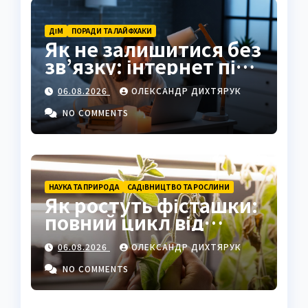
ДІМ
ПОРАДИ ТА ЛАЙФХАКИ
Як не залишитися без
зв’язку: інтернет під
час відключень світла
06.08.2026
ОЛЕКСАНДР ДИХТЯРУК
NO COMMENTS
НАУКА ТА ПРИРОДА
САДІВНИЦТВО ТА РОСЛИНИ
Як ростуть фісташки:
повний цикл від
насіння до стиглого
06.08.2026
ОЛЕКСАНДР ДИХТЯРУК
горіха
NO COMMENTS