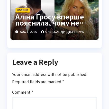
НОВИНИ
Аліна Гросу вперше
пояснила, чому не
показує чоловіка
AUG 1, 2026
ОЛЕКСАНДР ДИХТЯРУК
Leave a Reply
Your email address will not be published.
Required fields are marked
*
Comment
*