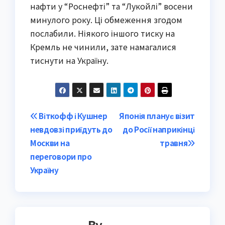
нафти у “Роснефті” та “Лукойлі” восени
минулого року. Ці обмеження згодом
послабили. Ніякого іншого тиску на
Кремль не чинили, зате намагалися
тиснути на Україну.
Post
Віткофф і Кушнер
Японія планує візит
невдовзі приїдуть до
до Росії наприкінці
navigation
Москви на
травня
переговори про
Україну
By