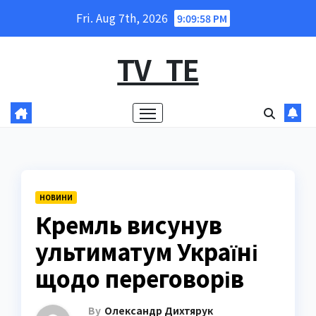
Skip
Fri. Aug 7th, 2026
9:09:59 PM
to
content
TV_TE
НОВИНИ
Кремль висунув
ультиматум Україні
щодо переговорів
By
Олександр Дихтярук