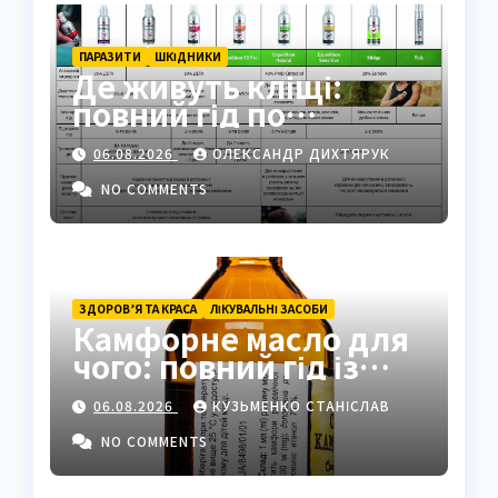
ПАРАЗИТИ
ШКІДНИКИ
Де живуть кліщі:
повний гід по
біотопах, ризиках і
06.08.2026
ОЛЕКСАНДР ДИХТЯРУК
захисті
NO COMMENTS
ЗДОРОВ’Я ТА КРАСА
ЛІКУВАЛЬНІ ЗАСОБИ
Камфорне масло для
чого: повний гід із
застосуванням і
06.08.2026
КУЗЬМЕНКО СТАНІСЛАВ
властивостями
NO COMMENTS