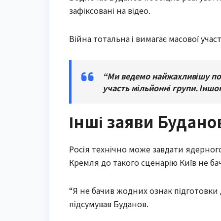
зафіксовані на відео.
Війна тотальна і вимагає масової участ
“Ми ведемо найжахливішу пов
участь мільйонні групи. Іншо
Інші заяви Будано
Росія технічно може завдати ядерного
Кремля до такого сценарію Київ не ба
“Я не бачив жодних ознак підготовки д
підсумував Буданов.