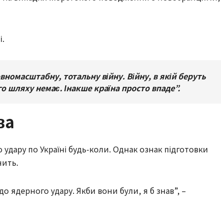
і.
номасштабну, тотальну війну. Війну, в якій беруть
го шляху немає. Інакше країна просто впаде”.
ва
 удару по Україні будь-коли. Однак ознак підготовки
чить.
о ядерного удару. Якби вони були, я б знав”, –