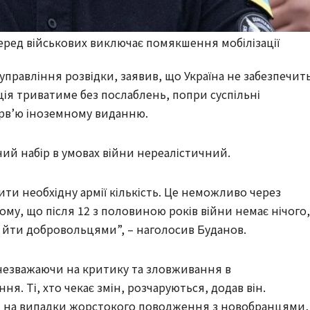
еред військових виключає помякшення мобілізації
правління розвідки, заявив, що Україна не забезпечит
ія триватиме без послаблень, попри суспільні
терв’ю іноземному виданню.
ий набір в умовах війни нереалістичний.
ти необхідну армії кількість. Це неможливо через
му, що після 12 з половиною років війни немає нічого,
й йти добровольцями”, – наголосив Буданов.
незважаючи на критику та зловживання в
я. Ті, хто чекає змін, розчаруються, додав він.
и на випадки жорстокого поводження з новобранцями,