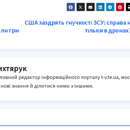
США заздрять гнучкості ЗСУ: справа 
млн грн
тільки в дронах
ихтярук
оловний редактор інформаційного порталу t-v.te.ua, моє
нові знання й ділитися ними з іншими.