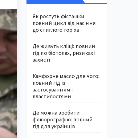
Як ростуть фісташки:
повний цикл від насіння
до стиглого горіха
Де живуть кліщі: повний
гід по біотопах, ризиках і
захисті
Камфорне масло для чого:
повний гід із
застосуванням і
властивостями
Де можна зробити
флюорографію: повний
гід для українців