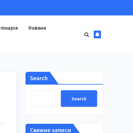
улінарія
Новини
Search
Search
Свежие записи