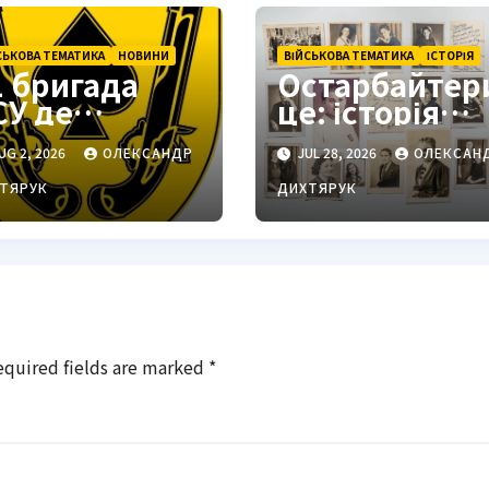
СЬКОВА ТЕМАТИКА
НОВИНИ
ВІЙСЬКОВА ТЕМАТИКА
ІСТОРІЯ
1 бригада
Остарбайтер
СУ де
це: історія
находиться:
примусової
UG 2, 2026
ОЛЕКСАНДР
JUL 28, 2026
ОЛЕКСАН
одільськ як
праці
тратегічний
українців
ТЯРУК
ДИХТЯРУК
ентр
equired fields are marked
*