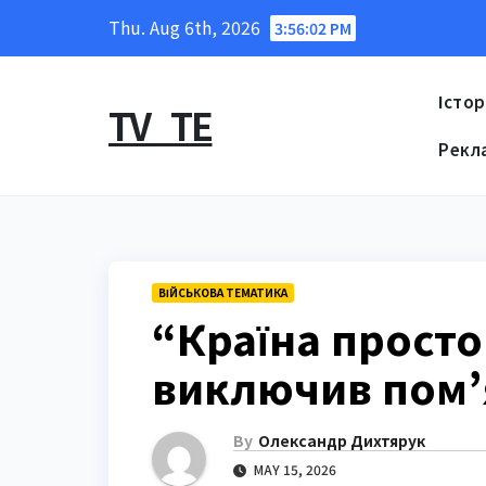
Skip
Thu. Aug 6th, 2026
3:56:03 PM
to
content
Істор
TV_TE
Рекл
ВІЙСЬКОВА ТЕМАТИКА
“Країна просто
виключив пом’
By
Олександр Дихтярук
MAY 15, 2026