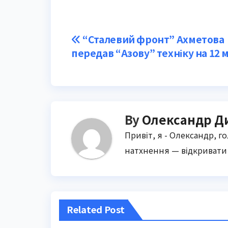
Post
“Сталевий фронт” Ахметова
передав “Азову” техніку на 12 
navigation
By
Олександр Д
Привіт, я - Олександр, г
натхнення — відкривати 
Related Post