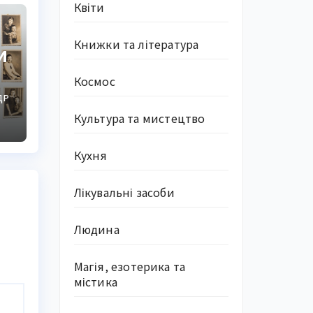
Квіти
Книжки та література
и
Космос
ДР
Культура та мистецтво
Кухня
Лікувальні засоби
Людина
Магія, езотерика та
містика