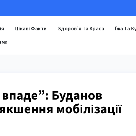
ія
Цікаві Факти
Здоров’я Та Краса
Їжа Та К
ама
 впаде”: Буданов
якшення мобілізації