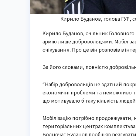
Кирило Буданов, голова ГУР, с
Кирило Буданов, очільник Головного у
армію лише добровольцями. Мобілізац
очікування. Про це він розповів в ін
За його словами, повністю добровільн
“Набір добровольців не здатний покри
економічні проблеми та неможливо то
що мотивувало б таку кількість люде
Мобілізацію потрібно продовжувати, 
територіальних центрах комплектуванн
Водночас Буданов пообіцяв реагуват