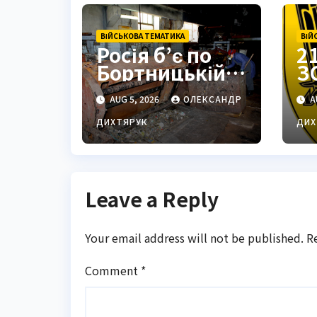
ВІЙСЬКОВА ТЕМАТИКА
ВІЙ
Росія б’є по
2
Бортницькій
З
станції:
з
AUG 5, 2026
ОЛЕКСАНДР
A
експерт
П
попередив
с
ДИХТЯРУК
ДИХ
про
ц
катастрофу
Leave a Reply
Your email address will not be published.
R
Comment
*