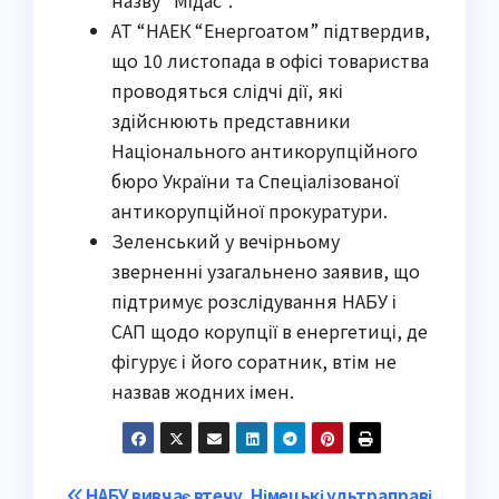
назву “Мідас”.
АТ “НАЕК “Енергоатом” підтвердив,
що 10 листопада в офісі товариства
проводяться слідчі дії, які
здійснюють представники
Національного антикорупційного
бюро України та Спеціалізованої
антикорупційної прокуратури.
Зеленський у вечірньому
зверненні узагальнено заявив, що
підтримує розслідування НАБУ і
САП щодо корупції в енергетиці, де
фігурує і його соратник, втім не
назвав жодних імен.
НАБУ вивчає втечу
Німецькі ультраправі