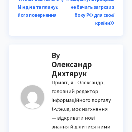
Post
Міндіча та планує
не бачать загрози з
navigation
його повернення
боку РФ для своєї
країни
By
Олександр
Дихтярук
Привіт, я - Олександр,
головний редактор
інформаційного порталу
t-v.te.ua, моє натхнення
— відкривати нові
знання й ділитися ними