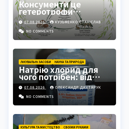
Консументи це
гетеротрофи
екосистеми
07.08.2026
КУЗЬМЕНКО СТАНІСЛАВ
NO COMMENTS
ЛІКУВАЛЬНІ ЗАСОБИ
НАУКА ТА ПРИРОДА
Натрію хлорид для
чого потрібен: від
фізрозчину до
07.08.2026
ОЛЕКСАНДР ДИХТЯРУК
промисловості
NO COMMENTS
КУЛЬТУРА ТА МИСТЕЦТВО
СВОЇМИ РУКАМИ