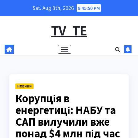
Skip
Sat. Aug 8th, 2026
9:45:51 PM
to
content
TV_TE
НОВИНИ
Корупція в
енергетиці: НАБУ та
САП вилучили вже
понад $4 млн під час