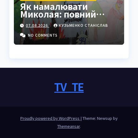
Як намалювати
Миколая: повний
покроковий гайд з
07.08.2026
КУЗЬМЕНКО СТАНІСЛАВ
секретами майстрів
NO COMMENTS
TV_TE
Proudly powered by WordPress
|
Theme: Newsup by
Themeansar
.