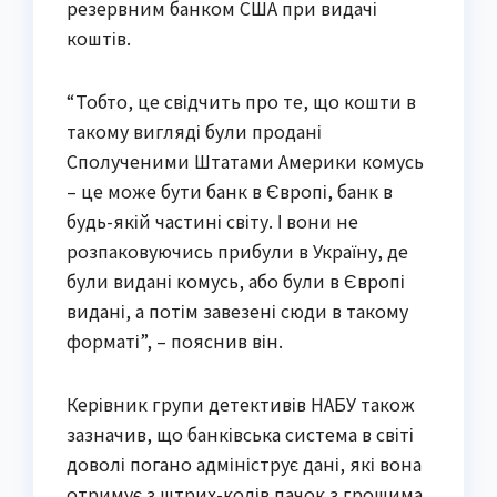
резервним банком США при видачі
коштів.
“Тобто, це свідчить про те, що кошти в
такому вигляді були продані
Сполученими Штатами Америки комусь
– це може бути банк в Європі, банк в
будь-якій частині світу. І вони не
розпаковуючись прибули в Україну, де
були видані комусь, або були в Європі
видані, а потім завезені сюди в такому
форматі”, – пояснив він.
Керівник групи детективів НАБУ також
зазначив, що банківська система в світі
доволі погано адмініструє дані, які вона
отримує з штрих-кодів пачок з грошима,