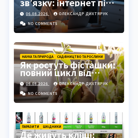
зв’язку: інтернет під
час відключень світла
06.08.2026
ОЛЕКСАНДР ДИХТЯРУК
NO COMMENTS
НАУКА ТА ПРИРОДА
САДІВНИЦТВО ТА РОСЛИНИ
Як ростуть фісташки:
повний цикл від
насіння до стиглого
06.08.2026
ОЛЕКСАНДР ДИХТЯРУК
горіха
NO COMMENTS
ПАРАЗИТИ
ШКІДНИКИ
Де живуть кліщі: