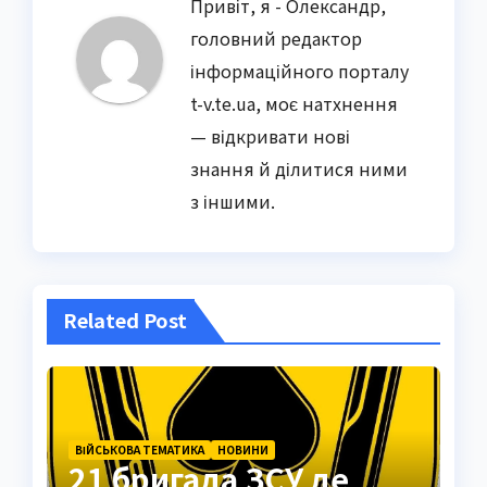
Привіт, я - Олександр,
головний редактор
інформаційного порталу
t-v.te.ua, моє натхнення
— відкривати нові
знання й ділитися ними
з іншими.
Related Post
ВІЙСЬКОВА ТЕМАТИКА
НОВИНИ
21 бригада ЗСУ де