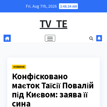
Skip
Fri. Aug 7th, 2026
3:48:34 AM
to
content
TV_TE
НОВИНИ
Конфісковано
маєток Таїсії Повалій
під Києвом: заява її
сина