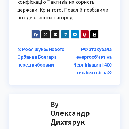
конфіскацію її активів на користь
держави. Крім того, Повалій позбавили
всіх державних нагород.
Post
Росія шукає нового
РФ атакувала
Орбана в Болгарії
енергооб’єкт на
navigation
перед виборами
Чернігівщині: 400
тис. без світла
By
Олександр
Дихтярук