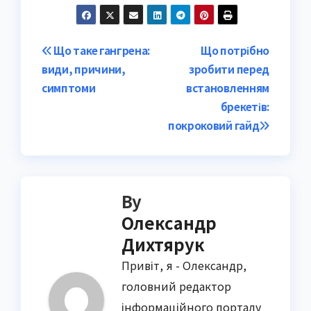
Post
Що таке гангрена:
Що потрібно
види, причини,
зробити перед
navigation
симптоми
встановленням
брекетів:
покроковий гайд
By
Олександр
Дихтярук
Привіт, я - Олександр,
головний редактор
інформаційного порталу