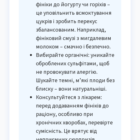
фініки до йогурту чи горіхів –
це уповільнить всмоктування
цукрів і зробить перекус
збалансованим. Наприклад,
фініковий смузі з мигдалевим
молоком – смачно і безпечно.
Вибирайте органічні: уникайте
оброблених сульфітами, щоб
не провокувати алергію.
Шукайте темні, м’які плоди без
блиску – вони натуральніші.
Консультуйтеся з лікарем:
перед додаванням фініків до
раціону, особливо при
хронічних хворобах, перевірте
сумісність. Це врятує від
неприємних сюрпризів.