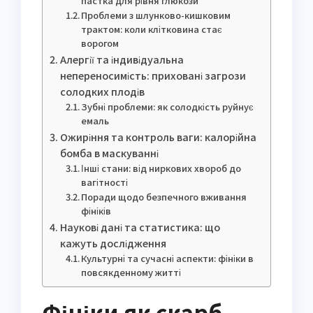
пастка для рівня глюкози
Проблеми з шлунково-кишковим
трактом: коли клітковина стає
ворогом
Алергії та індивідуальна
непереносимість: приховані загрози
солодких плодів
Зубні проблеми: як солодкість руйнує
емаль
Ожиріння та контроль ваги: калорійна
бомба в маскуванні
Інші стани: від ниркових хвороб до
вагітності
Поради щодо безпечного вживання
фініків
Наукові дані та статистика: що
кажуть дослідження
Культурні та сучасні аспекти: фініки в
повсякденному житті
Фініки як скарб