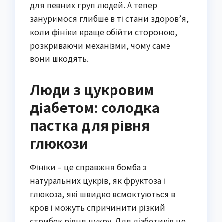
для певних груп людей. А тепер
зануримося глибше в ті стани здоров’я,
коли фініки краще обійти стороною,
розкриваючи механізми, чому саме
вони шкодять.
Люди з цукровим
діабетом: солодка
пастка для рівня
глюкози
Фініки – це справжня бомба з
натуральних цукрів, як фруктоза і
глюкоза, які швидко всмоктуються в
кров і можуть спричинити різкий
стрибок рівня цукру. Для діабетиків це