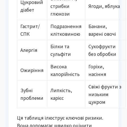
Цукровий
стрибки
Ягоди, яблука
діабет
глюкози
Гастрит/
Подразнення
Банани,
СПК
клітковиною
варені овочі
Білки та
Сухофрукти
Алергія
сульфіти
без обробки
Висока
Горіхи,
Ожиріння
калорійність
насіння
Свіжі фрукти з
Зубні
Липкість,
низьким
проблеми
карієс
цукром
Ця таблиця ілюструє ключові ризики.
Вона допомагає швидко оцінити