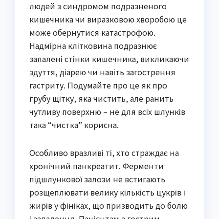
людей з синдромом подразненого
кишечника чи виразковою хворобою це
може обернутися катастрофою.
Надмірна клітковина подразнює
запалені стінки кишечника, викликаючи
здуття, діарею чи навіть загострення
гастриту. Подумайте про це як про
грубу щітку, яка чистить, але ранить
чутливу поверхню – не для всіх шлунків
така “чистка” корисна.
Особливо вразливі ті, хто страждає на
хронічний панкреатит. Ферменти
підшлункової залози не встигають
розщеплювати велику кількість цукрів і
жирів у фініках, що призводить до болю
і запалення. Пацієнтам з гострим