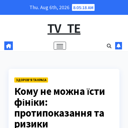
Skip
Thu. Aug 6th, 2026
8:05:19 AM
to
content
TV_TE
ЗДОРОВ’Я ТА КРАСА
Кому не можна їсти
фініки:
протипоказання та
ризики