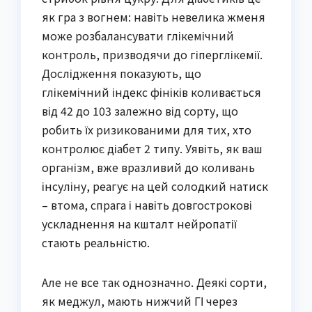
як гра з вогнем: навіть невелика жменя
може розбалансувати глікемічний
контроль, призводячи до гіперглікемії.
Дослідження показують, що
глікемічний індекс фініків коливається
від 42 до 103 залежно від сорту, що
робить їх ризикованими для тих, хто
контролює діабет 2 типу. Уявіть, як ваш
організм, вже вразливий до коливань
інсуліну, реагує на цей солодкий натиск
– втома, спрага і навіть довгострокові
ускладнення на кшталт нейропатії
стають реальністю.
Але не все так однозначно. Деякі сорти,
як меджул, мають нижчий ГІ через