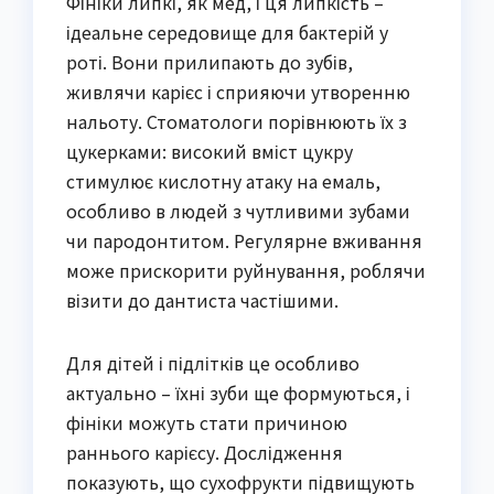
Фініки липкі, як мед, і ця липкість –
ідеальне середовище для бактерій у
роті. Вони прилипають до зубів,
живлячи карієс і сприяючи утворенню
нальоту. Стоматологи порівнюють їх з
цукерками: високий вміст цукру
стимулює кислотну атаку на емаль,
особливо в людей з чутливими зубами
чи пародонтитом. Регулярне вживання
може прискорити руйнування, роблячи
візити до дантиста частішими.
Для дітей і підлітків це особливо
актуально – їхні зуби ще формуються, і
фініки можуть стати причиною
раннього карієсу. Дослідження
показують, що сухофрукти підвищують