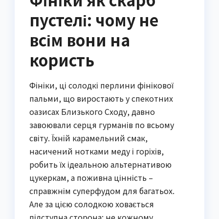
пустелі: чому не
всім вони на
користь
Фініки, ці солодкі перлини фінікової
пальми, що виростають у спекотних
оазисах Близького Сходу, давно
завоювали серця гурманів по всьому
світу. Їхній карамельний смак,
насичений нотками меду і горіхів,
робить їх ідеальною альтернативою
цукеркам, а поживна цінність –
справжнім суперфудом для багатьох.
Але за цією солодкою ховається
підступна сторона: не кожному