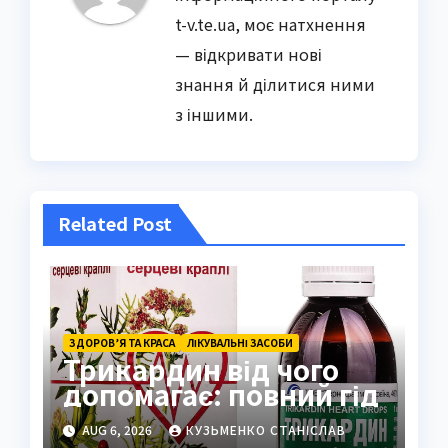
t-v.te.ua, моє натхнення
— відкривати нові
знання й ділитися ними
з іншими.
Related Post
ЗДОРОВ’Я ТА КРАСА
ЛІКУВАЛЬНІ ЗАСОБИ
Трикардин від чого
допомагає: повний гід
AUG 6, 2026
КУЗЬМЕНКО СТАНІСЛАВ