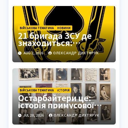
ВІЙСЬКОВА ТЕМАТИКА
НОВИНИ
21 бригада ЗСУ де
знаходиться:
Подільськ як
AUG 2, 2026
ОЛЕКСАНДР ДИХТЯРУК
стратегічний центр
ВІЙСЬКОВА ТЕМАТИКА
ІСТОРІЯ
Остарбайтери це:
історія примусової
праці українців
JUL 28, 2026
ОЛЕКСАНДР ДИХТЯРУК