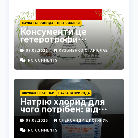
НАУКА ТА ПРИРОДА
ЦІКАВІ ФАКТИ
Консументи це
гетеротрофи
екосистеми
07.08.2026
КУЗЬМЕНКО СТАНІСЛАВ
NO COMMENTS
ЛІКУВАЛЬНІ ЗАСОБИ
НАУКА ТА ПРИРОДА
Натрію хлорид для
чого потрібен: від
фізрозчину до
07.08.2026
ОЛЕКСАНДР ДИХТЯРУК
промисловості
NO COMMENTS