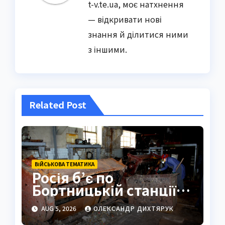
t-v.te.ua, моє натхнення
— відкривати нові
знання й ділитися ними
з іншими.
Related Post
ВІЙСЬКОВА ТЕМАТИКА
Росія б’є по
Бортницькій станції:
експерт попередив
AUG 5, 2026
ОЛЕКСАНДР ДИХТЯРУК
про катастрофу