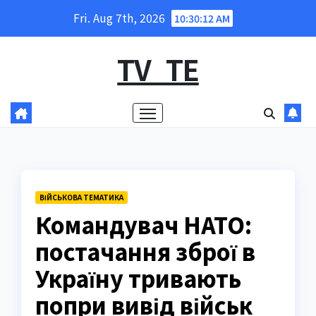
Skip
Fri. Aug 7th, 2026
10:30:13 AM
to
content
TV_TE
ВІЙСЬКОВА ТЕМАТИКА
Командувач НАТО:
постачання зброї в
Україну тривають
попри вивід військ