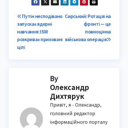
Post
Путін несподівано
Сирський: Ротація на
запускає ядерні
фронті — це
navigation
навчання: ISW
повноцінна
розкриває приховані
військова операція
цілі
By
Олександр
Дихтярук
Привіт, я - Олександр,
головний редактор
інформаційного порталу