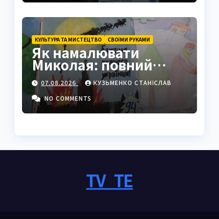
КУЛЬТУРА ТА МИСТЕЦТВО
СВОЇМИ РУКАМИ
Як намалювати
Миколая: повний
покроковий гайд з
07.08.2026
КУЗЬМЕНКО СТАНІСЛАВ
секретами майстрів
NO COMMENTS
TV_TE