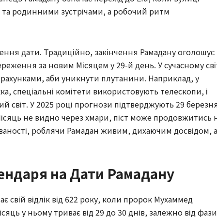
та родинними зустрічами, а робочий ритм
ення дати. Традиційно, закінчення Рамадану оголошує
ереження за новим Місяцем у 29-й день. У сучасному сві
рахунками, аби уникнути плутанини. Наприклад, у
кка, спеціальні комітети використовують телескопи, і
кий світ. У 2025 році прогнози підтверджують 29 березн
Місяць не видно через хмари, піст може продовжитись 
ваності, роблячи Рамадан живим, дихаючим досвідом, 
ендаря на Дати Рамадану
є свій відлік від 622 року, коли пророк Мухаммед
сяць у ньому триває від 29 до 30 днів, залежно від фази