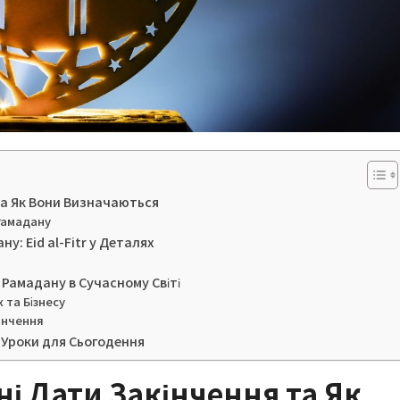
та Як Вони Визначаються
Рамадану
у: Eid al-Fitr у Деталях
 Рамадану в Сучасному Світі
 та Бізнесу
кінчення
 Уроки для Сьогодення
ні Дати Закінчення та Як