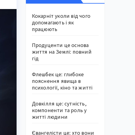
Кокарніт уколи від чого
допомагають і як
працюють
Продуценти це основа
життя на Землі: повний
гід
Флешбек це: глибоке
пояснення явища в
психології, кіно та житті
Довкілля це: сутність,
компоненти та роль у
житті людини
Євангелісти це: хто вони