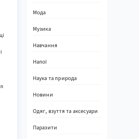
Мода
Музика
ці
Навчання
і
Напої
Наука та природа
an
Новини
Одяг, взуття та аксесуари
Паразити