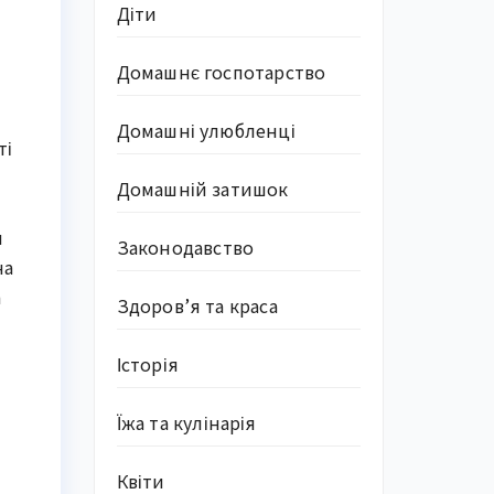
Діти
Домашнє госпотарство
Домашні улюбленці
ті
Домашній затишок
я
Законодавство
на
а
Здоров’я та краса
Історія
Їжа та кулінарія
Квіти