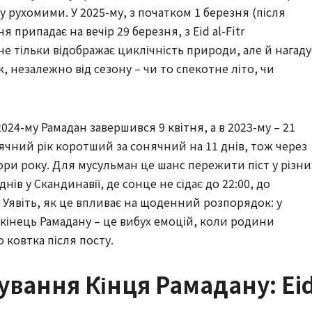
у рухомими. У 2025-му, з початком 1 березня (після
я припадає на вечір 29 березня, з Eid al-Fitr
е тільки відображає циклічність природи, але й нагаду
, незалежно від сезону – чи то спекотне літо, чи
24-му Рамадан завершився 9 квітня, а в 2023-му – 21
сячний рік коротший за сонячний на 11 днів, тож через
ори року. Для мусульман це шанс пережити піст у різни
днів у Скандинавії, де сонце не сідає до 22:00, до
. Уявіть, як це впливає на щоденний розпорядок: у
у кінець Рамадану – це вибух емоцій, коли родини
 ковтка після посту.
ування Кінця Рамадану: Ei