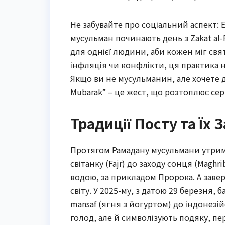
Не забувайте про соціальний аспект: E
мусульман починають день з Zakat al-F
для однієї людини, аби кожен міг свя
інфляція чи конфлікти, ця практика н
Якщо ви не мусульманин, але хочете 
Mubarak” – це жест, що розтоплює сер
Традиції Посту та Їх
Протягом Рамадану мусульмани утримую
світанку (Fajr) до заходу сонця (Maghr
водою, за прикладом Пророка. А завер
світу. У 2025-му, з датою 29 березня, 
mansaf (ягня з йогуртом) до індонезі
голод, але й символізують подяку, п