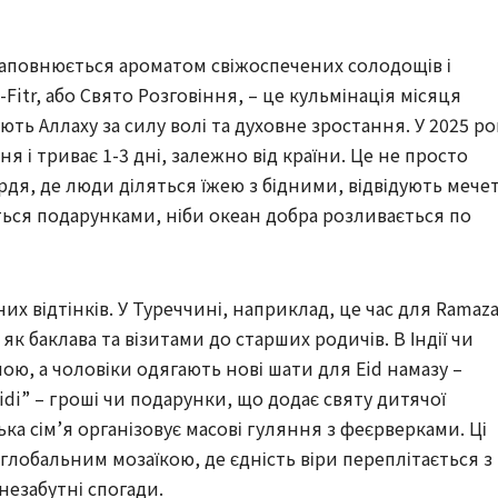
 наповнюється ароматом свіжоспечених солодощів і
l-Fitr, або Свято Розговіння, – це кульмінація місяця
ть Аллаху за силу волі та духовне зростання. У 2025 ро
 і триває 1-3 дні, залежно від країни. Це не просто
рдя, де люди діляться їжею з бідними, відвідують мечет
ься подарунками, ніби океан добра розливається по
них відтінків. У Туреччині, наприклад, це час для Ramaz
к баклава та візитами до старших родичів. В Індії чи
ю, а чоловіки одягають нові шати для Eid намазу –
di” – гроші чи подарунки, що додає святу дитячої
вська сім’я організовує масові гуляння з феєрверками. Ці
глобальним мозаїкою, де єдність віри переплітається з
езабутні спогади.