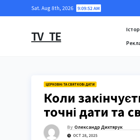
Skip
Sat. Aug 8th, 2026
9:09:53 AM
to
content
Істор
TV_TE
Рекл
ЦЕРКОВНІ ТА СВЯТКОВІ ДАТИ
Коли закінчуєт
точні дати та 
By
Олександр Дихтярук
OCT 28, 2025