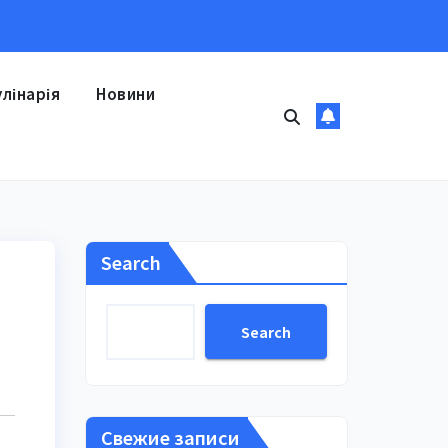
улінарія
Новини
Search
Search
Свежие записи