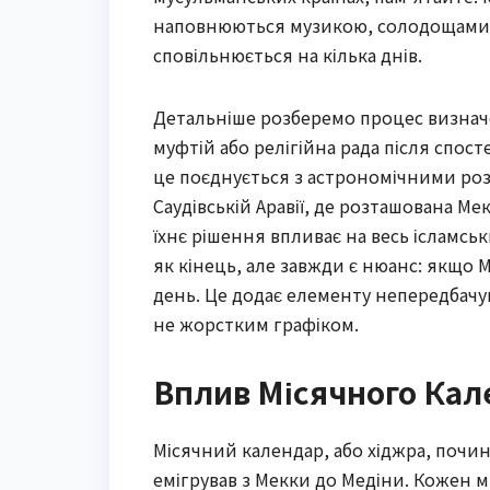
наповнюються музикою, солодощами 
сповільнюється на кілька днів.
Детальніше розберемо процес визнач
муфтій або релігійна рада після спост
це поєднується з астрономічними роз
Саудівській Аравії, де розташована Ме
їхнє рішення впливає на весь ісламсь
як кінець, але завжди є нюанс: якщо 
день. Це додає елементу непередбачу
не жорстким графіком.
Вплив Місячного Кал
Місячний календар, або хіджра, почина
емігрував з Мекки до Медіни. Кожен мі