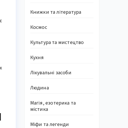
Книжки та література
є
Космос
Культура та мистецтво
Кухня
х
Лікувальні засоби
Людина
Магія, езотерика та
містика
d
Міфи та легенди