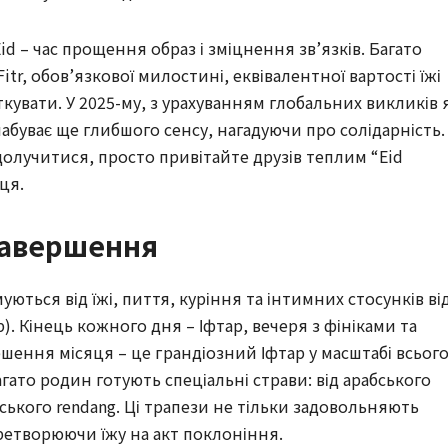
id – час прощення образ і зміцнення зв’язків. Багато
itr, обов’язкової милостині, еквівалентної вартості їжі
ткувати. У 2025-му, з урахуванням глобальних викликів 
абуває ще глибшого сенсу, нагадуючи про солідарність.
долучитися, просто привітайте друзів теплим “Eid
ця.
 Завершення
ться від їжі, пиття, куріння та інтимних стосунків ві
ib). Кінець кожного дня – Іфтар, вечеря з фініками та
шення місяця – це грандіозний Іфтар у масштабі всьог
багато родин готують спеціальні страви: від арабського
йського rendang. Ці трапези не тільки задовольняють
еретворюючи їжу на акт поклоніння.