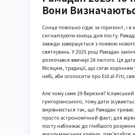
Вони Визначають
Сонце повільно сідає за горизонт, і в 
сигналізуючи кінець дня посту. Рамад
завжди завершується з появою нового
святкувань. У 2025 році Рамадан закін
розпочався ввечері 28 лютого. Ця дат
Місяцем, традиції, що сягає корінням
небі, аби оголосити про Eid al-Fitr, св
Але чому саме 29 березня? Ісламський
григоріанського, тому дати зсуваютьс
вирівнюється так, що Рамадан триває п
просто астрономічний факт; для вір
посту наближає до глибшого розуміння
мусульманських країнах, пам’ятайте: к