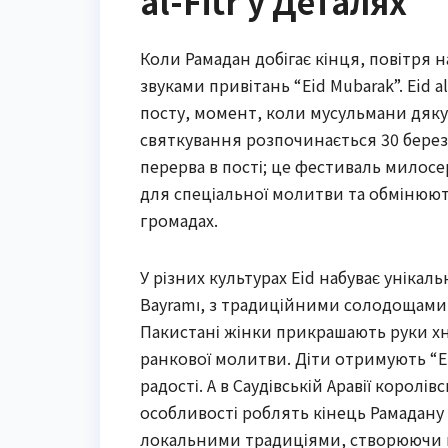
al-Fitr у Деталях
Коли Рамадан добігає кінця, повітря
звуками привітань “Eid Mubarak”. Eid a
посту, момент, коли мусульмани дякую
святкування розпочинається 30 березня
перерва в пості; це фестиваль милосе
для спеціальної молитви та обмінюют
громадах.
У різних культурах Eid набуває унікаль
Bayramı, з традиційними солодощами я
Пакистані жінки прикрашають руки хно
ранкової молитви. Діти отримують “Ei
радості. А в Саудівській Аравії королі
особливості роблять кінець Рамадану 
локальними традиціями, створюючи н