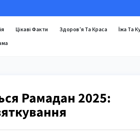
ія
Цікаві Факти
Здоров’я Та Краса
Їжа Та К
ама
ься Рамадан 2025:
святкування