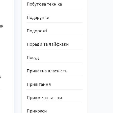
Побутова техніка
Подарунки
як
Подорожі
Поради та лайфхаки
Посуд
Приватна власність
д
Привітання
о
Прикмети та сни
Прикраси