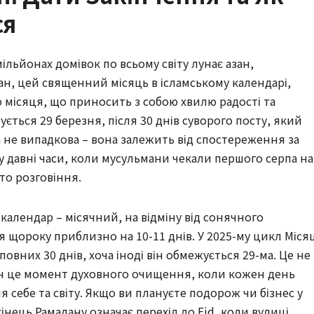
ся
мільйонах домівок по всьому світу лунає азан,
ан, цей священний місяць в ісламському календарі,
 місяця, що приносить з собою хвилю радості та
чується 29 березня, після 30 днів суворого посту, який
а не випадкова – вона залежить від спостереження за
 у давні часи, коли мусульмани чекали першого серпа на
ято розговіння.
 календар – місячний, на відміну від сонячного
я щороку приблизно на 10-11 днів. У 2025-му цикл Міся
овних 30 днів, хоча іноді він обмежується 29-ма. Це не
ян це момент духовного очищення, коли кожен день
 себе та світу. Якщо ви плануєте подорож чи бізнес у
інець Рамадану означає перехід до Eid, коли вулиці