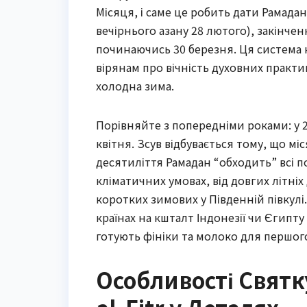
Місяця, і саме це робить дати Рамадан
вечірнього азану 28 лютого), закінченн
починаючись 30 березня. Ця система н
вірянам про вічність духовних практик
холодна зима.
Порівняйте з попередніми роками: у 20
квітня. Зсув відбувається тому, що мі
десятиліття Рамадан “обходить” всі п
кліматичних умовах, від довгих літніх 
коротких зимових у Південній півкулі
країнах на кшталт Індонезії чи Єгипт
готують фініки та молоко для першого
Особливості Святк