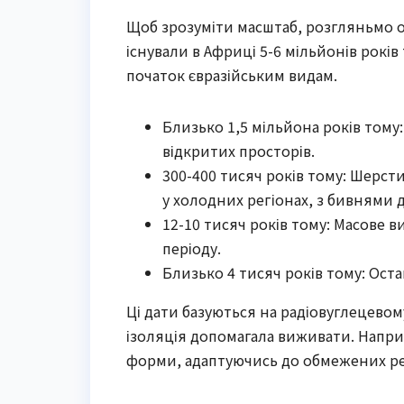
Щоб зрозуміти масштаб, розгляньмо ос
існували в Африці 5-6 мільйонів років 
початок євразійським видам.
Близько 1,5 мільйона років тому
відкритих просторів.
300-400 тисяч років тому: Шерс
у холодних регіонах, з бивнями 
12-10 тисяч років тому: Масове
періоду.
Близько 4 тисяч років тому: Оста
Ці дати базуються на радіовуглецевому
ізоляція допомагала виживати. Напри
форми, адаптуючись до обмежених ре