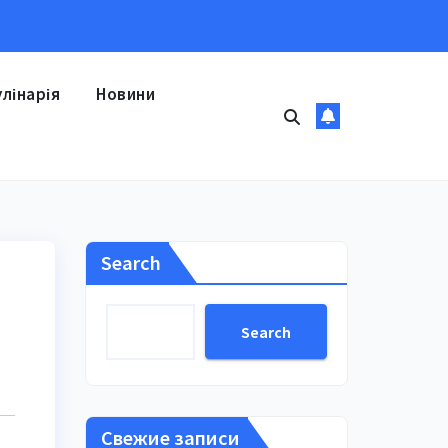
улінарія
Новини
Search
Search
Свежие записи