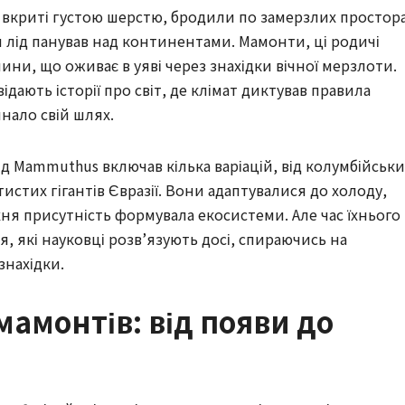
 вкриті густою шерстю, бродили по замерзлих простор
и лід панував над континентами. Мамонти, ці родичі
ини, що оживає в уяві через знахідки вічної мерзлоти.
ідають історії про світ, де клімат диктував правила
нало свій шлях.
д Mammuthus включав кілька варіацій, від колумбійськи
истих гігантів Євразії. Вони адаптувалися до холоду,
їхня присутність формувала екосистеми. Але час їхнього
 які науковці розв’язують досі, спираючись на
знахідки.
мамонтів: від появи до