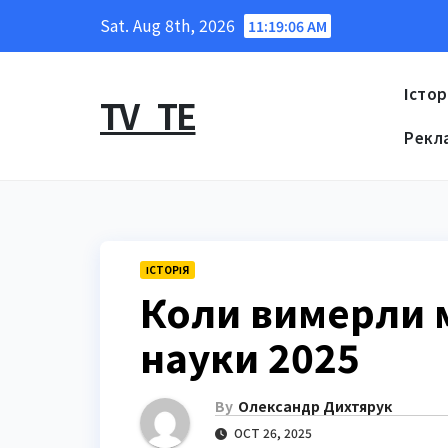
Skip
Sat. Aug 8th, 2026
11:19:06 AM
to
content
Істор
TV_TE
Рекл
ІСТОРІЯ
Коли вимерли м
науки 2025
By
Олександр Дихтярук
OCT 26, 2025