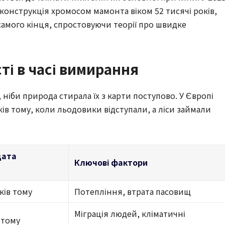
реконструкція хромосом мамонта віком 52 тисячі років,
самого кінця, спростовуючи теорії про швидке
ті в часі вимирання
ніби природа стирала їх з карти поступово. У Європі
ів тому, коли льодовики відступали, а ліси займали
дата
Ключові фактори
оків тому
Потепління, втрата пасовищ
Міграція людей, кліматичні
в тому