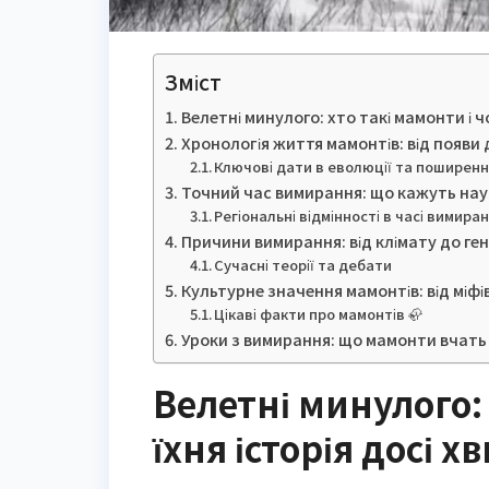
Зміст
Велетні минулого: хто такі мамонти і ч
Хронологія життя мамонтів: від появи 
Ключові дати в еволюції та поширенн
Точний час вимирання: що кажуть наук
Регіональні відмінності в часі вимира
Причини вимирання: від клімату до ге
Сучасні теорії та дебати
Культурне значення мамонтів: від міфі
Цікаві факти про мамонтів 🦣
Уроки з вимирання: що мамонти вчать 
Велетні минулого: 
їхня історія досі х