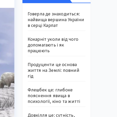
Говерла де знаходиться:
найвища вершина України
в серці Карпат
Кокарніт уколи від чого
допомагають і як
працюють
Продуценти це основа
життя на Землі: повний
гід
Флешбек це: глибоке
пояснення явища в
психології, кіно та житті
Довкілля це: сутність,