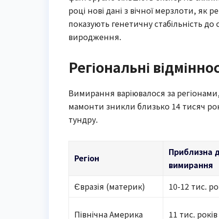
році нові дані з вічної мерзлоти, як 
показують генетичну стабільність до 
виродження.
Регіональні відміннос
Вимирання варіювалося за регіонами, 
мамонти зникли близько 14 тисяч рок
тундру.
Приблизна 
Регіон
вимирання
Євразія (материк)
10-12 тис. р
Північна Америка
11 тис. рокі