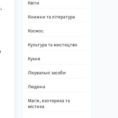
Квіти
,
и
Книжки та література
Космос
Культура та мистецтво
м
Кухня
Лікувальні засоби
Людина
Магія, езотерика та
містика