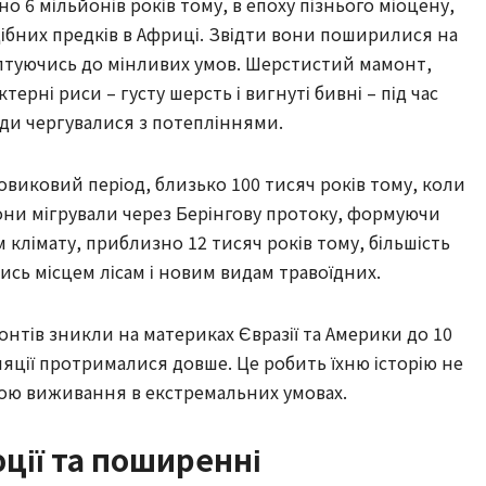
 6 мільйонів років тому, в епоху пізнього міоцену,
ібних предків в Африці. Звідти вони поширилися на
даптуючись до мінливих умов. Шерстистий мамонт,
ерні риси – густу шерсть і вигнуті бивні – під час
ди чергувалися з потепліннями.
довиковий період, близько 100 тисяч років тому, коли
Вони мігрували через Берінгову протоку, формуючи
клімату, приблизно 12 тисяч років тому, більшість
ись місцем лісам і новим видам травоїдних.
нтів зникли на материках Євразії та Америки до 10
уляції протрималися довше. Це робить їхню історію не
кою виживання в екстремальних умовах.
ції та поширенні