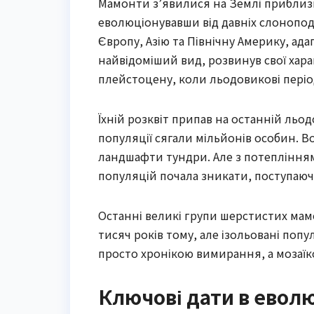
Мамонти з’явилися на Землі приблизно
еволюціонувавши від давніх слонопод
Європу, Азію та Північну Америку, а
найвідоміший вид, розвинув свої характ
плейстоцену, коли льодовикові періо
Їхній розквіт припав на останній льо
популяції сягали мільйонів особин. 
ландшафти тундри. Але з потеплінням 
популяцій почала зникати, поступаюч
Останні великі групи шерстистих мамо
тисяч років тому, але ізольовані поп
просто хронікою вимирання, а мозаї
Ключові дати в еволю