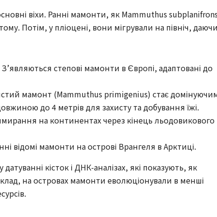
новні віхи. Ранні мамонти, як Mammuthus subplanifrons
тому. Потім, у пліоцені, вони мігрували на північ, даюч
: З’являються степові мамонти в Європі, адаптовані до
тистий мамонт (Mammuthus primigenius) стає домінуючи
довжиною до 4 метрів для захисту та добування їжі.
 вимирання на континентах через кінець льодовикового
нні відомі мамонти на острові Врангеля в Арктиці.
 датуванні кісток і ДНК-аналізах, які показують, як
клад, на островах мамонти еволюціонували в менші
сурсів.