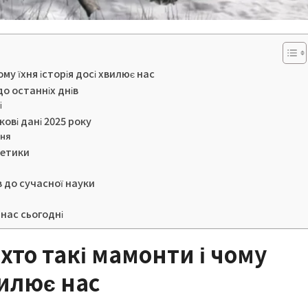
ому їхня історія досі хвилює нас
до останніх днів
і
ові дані 2025 року
ння
нетики
в до сучасної науки
нас сьогодні
хто такі мамонти і чому
вилює нас