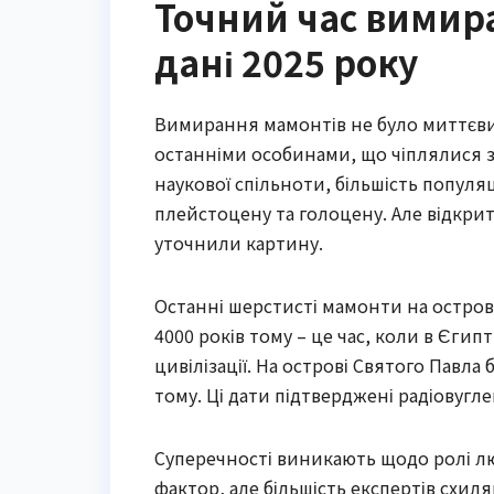
Точний час вимира
дані 2025 року
Вимирання мамонтів не було миттєвим
останніми особинами, що чіплялися за
наукової спільноти, більшість популяц
плейстоцену та голоцену. Але відкрит
уточнили картину.
Останні шерстисті мамонти на остров
4000 років тому – це час, коли в Єгип
цивілізації. На острові Святого Павла
тому. Ці дати підтверджені радіовугл
Суперечності виникають щодо ролі л
фактор, але більшість експертів схил