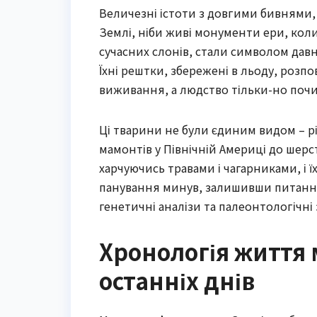
Величезні істоти з довгими бивнями,
Землі, ніби живі монументи ери, кол
сучасних слонів, стали символом давн
Їхні рештки, збережені в льоду, розпов
виживання, а людство тільки-но почи
Ці тварини не були єдиним видом – рі
мамонтів у Північній Америці до шерст
харчуючись травами і чагарниками, і 
панування минув, залишивши питання,
генетичні аналізи та палеонтологічні 
Хронологія життя 
останніх днів