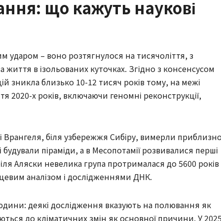
ння: що кажуть наукові
 ударом – воно розтягнулося на тисячоліття, з
 життя в ізольованих куточках. Згідно з консенсусом
ій зникла близько 10-12 тисяч років тому, на межі
тя 2020-х років, включаючи геномні реконструкції,
і Врангеля, біля узбережжя Сибіру, вимерли приблизн
ті будували піраміди, а в Месопотамії розвивалися перші
 біля Аляски невелика група протрималася до 5600 років
ецевим аналізом і дослідженнями ДНК.
юдини: деякі дослідження вказують на полювання як
яються до кліматичних змін як основної причини. У 202