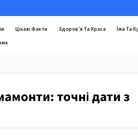
ія
Цікаві Факти
Здоров’я Та Краса
Їжа Та К
ама
амонти: точні дати з