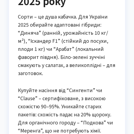
2025 року
Сорти – це душа кабачка. Для України
2025 обирайте адаптовані гібриди:
“Диняча” (ранній, урожайність 10 кг/
м²), “Іскандер F1” (стійкий до посухи,
плоди 1 кг) чи “Арабат” (локальний
фаворит півдня). Біло-зелені зуччіні
смакують у салатах, а великоплідні – для
заготовок.
Купуйте насіння від “Сингенти” чи
“Clause” – сертифіковане, з високою
схожістю 90–95%. Уникайте старих
пакетів: схожість падає на 20% щороку.
Для органічного городу – “Подкова” чи
“Меренга”, що не потребують хімії.