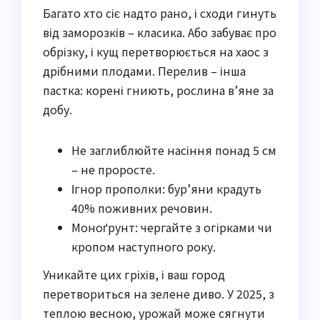
Багато хто сіє надто рано, і сходи гинуть
від заморозків – класика. Або забуває про
обрізку, і кущ перетворюється на хаос з
дрібними плодами. Перелив – інша
пастка: корені гниють, рослина в’яне за
добу.
Не заглиблюйте насіння понад 5 см
– не проросте.
Ігнор прополки: бур’яни крадуть
40% поживних речовин.
Моноґрунт: чергайте з огірками чи
кропом наступного року.
Уникайте цих гріхів, і ваш город
перетвориться на зелене диво. У 2025, з
теплою весною, урожай може сягнути