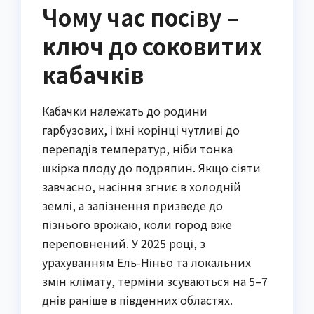
Чому час посіву –
ключ до соковитих
кабачків
Кабачки належать до родини
гарбузових, і їхні корінці чутливі до
перепадів температур, ніби тонка
шкірка плоду до подряпин. Якщо сіяти
завчасно, насіння згниє в холодній
землі, а запізнення призведе до
пізнього врожаю, коли город вже
переповнений. У 2025 році, з
урахуванням Ель-Ніньо та локальних
змін клімату, терміни зсуваються на 5–7
днів раніше в південних областях.