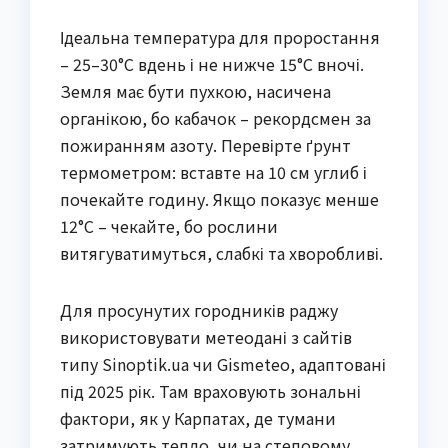
Ідеальна температура для проростання
– 25–30°C вдень і не нижче 15°C вночі.
Земля має бути пухкою, насичена
органікою, бо кабачок – рекордсмен за
пожиранням азоту. Перевірте ґрунт
термометром: вставте на 10 см углиб і
почекайте годину. Якщо показує менше
12°C – чекайте, бо рослини
витягуватимуться, слабкі та хворобливі.
Для просунутих городників раджу
використовувати метеодані з сайтів
типу Sinoptik.ua чи Gismeteo, адаптовані
під 2025 рік. Там враховують зональні
фактори, як у Карпатах, де тумани
затримують тепло, чи на степовому