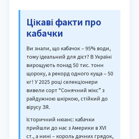
Цікаві факти про
кабачки
Ви знали, що кабачок – 95% води,
тому ідеальний для дієт? В Україні
вирощують понад 50 тис. тонн
щороку, а рекорд одного куща – 50
кг! У 2025 році селекціонери
вивели сорт “Сонячний мікс” з
райдужною шкіркою, стійкий до
вірусу ЗЯ.
Історичний нюанс: кабачки
прийшли до нас з Америки в XVI
ст., а нині – король дачних грядок,