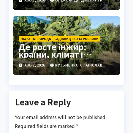
без обрізки
НАУКА ТА ПРИРОДА
САДІВНИЦТВО ТА РОСЛИНИ
Де росте інжир:
країни, клімат і
секрети вирощування
AUG 2, 2026
КУЗЬМЕНКО СТАНІСЛАВ
Leave a Reply
Your email address will not be published.
Required fields are marked
*