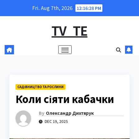
Skip
Fri. Aug 7th, 2026
12:16:30 PM
to
content
TV_TE
САДІВНИЦТВО ТА РОСЛИНИ
Коли сіяти кабачки
By
Олександр Дихтярук
DEC 19, 2025