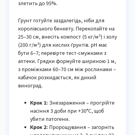
злетить до 95%.
Ґрунт готуйте заздалегідь, ніби для
королівського бенкету. Перекопайте на
25–30 см, внесіть компост (5 кг/м²) і золу
(200 г/м²) для кислих ґрунтів. pH має
бути 6–7; перевірте тест-смужками з
аптеки. Грядки формуйте шириною 1 м,
з проміжками 60–70 см між рослинами –
кабачок розкидається, як дикий
виноград.
Крок 1:
Знезараження – прогрійте
насіння 3 доби при +30°C, щоб
убити патогени.
Крок 2:
Пророщування – загорніть
у вологу тканину на 2–3 дні при 22–