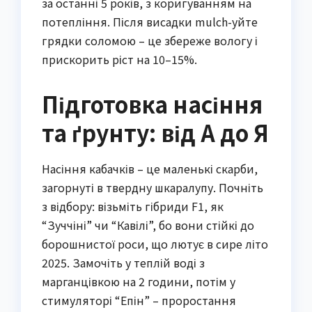
за останні 5 років, з коригуванням на
потепління. Після висадки mulch-уйте
грядки соломою – це збереже вологу і
прискорить ріст на 10–15%.
Підготовка насіння
та ґрунту: від А до Я
Насіння кабачків – це маленькі скарби,
загорнуті в твердну шкаралупу. Почніть
з відбору: візьміть гібриди F1, як
“Зуччіні” чи “Кавілі”, бо вони стійкі до
борошнистої роси, що лютує в сире літо
2025. Замочіть у теплій воді з
марганцівкою на 2 години, потім у
стимуляторі “Епін” – проростання