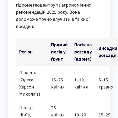
гідрометеоцентру та агрономічних
рекомендацій 2025 року. Вона
допоможе точно влучити в “вікно”
посадки.
Прямий
Посів на
Висадка
Регіон
посів у
розсаду
розсади
ґрунт
(вдома)
Південь
(Одеса,
15–25
1–10
5–15
Херсон,
квітня
квітня
травня
Миколаїв)
Центр
25
(Київ,
квітня
10–20
15–25