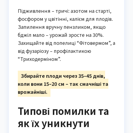
Підживлення – тричі: азотом на старті,
фосфором у цвітінні, калієм для плодів.
Запилення вручну пензликом, якщо
бджіл мало – урожай зросте на 30%.
Захищайте від попелиці “Фітовермом”, а
від фузаріозу – профілактикою
“Триходерміном”.
Збирайте плоди через 35–45 днів,
коли вони 15–20 см – так смачніші та
врожайніші.
Типові помилки та
як їх уникнути