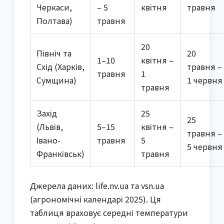
Черкаси,
– 5
квітня
травня
Полтава)
травня
20
Північ та
20
1–10
квітня –
Схід (Харків,
травня –
травня
1
Сумщина)
1 червня
травня
Захід
25
25
(Львів,
5–15
квітня –
травня –
Івано-
травня
5
5 червня
Франківськ)
травня
Джерела даних: life.nv.ua та vsn.ua
(агрономічні календарі 2025). Ця
таблиця враховує середні температури