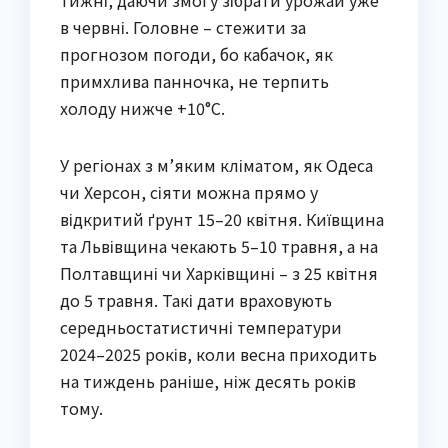
тижні, даючи змогу зібрати урожай уже
в червні. Головне – стежити за
прогнозом погоди, бо кабачок, як
примхлива панночка, не терпить
холоду нижче +10°C.
У регіонах з м’яким кліматом, як Одеса
чи Херсон, сіяти можна прямо у
відкритий ґрунт 15–20 квітня. Київщина
та Львівщина чекають 5–10 травня, а на
Полтавщині чи Харківщині – з 25 квітня
до 5 травня. Такі дати враховують
середньостатистичні температури
2024–2025 років, коли весна приходить
на тиждень раніше, ніж десять років
тому.