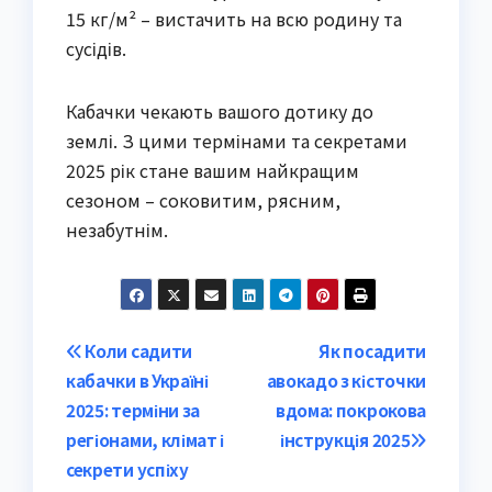
15 кг/м² – вистачить на всю родину та
сусідів.
Кабачки чекають вашого дотику до
землі. З цими термінами та секретами
2025 рік стане вашим найкращим
сезоном – соковитим, рясним,
незабутнім.
Post
Коли садити
Як посадити
кабачки в Україні
авокадо з кісточки
navigation
2025: терміни за
вдома: покрокова
регіонами, клімат і
інструкція 2025
секрети успіху