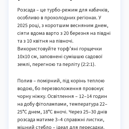
Розсада – це турбо-режим для кабачків,
особливо в прохолодних регіонах. У
2025 році, з коротшим весняним днем,
сіяти вдома варто з 20 березня на півдні
та з 10 квітня на півночі.
Використовуйте торф’яні горщечки
10х10 см, заповнені сумішшю садової
землі, перегною та перліту (2:2:1).
Полив – помірний, під корінь теплою
водою, бо перезволоження провокує
чорну ніжку. Освітлення – 12–14 годин
на добу фітолампами, температура 22–
25°C днем, 18°C вночі. Через 25–30 днів
розсада матиме 3–4 справжні листки,
міцний стебло – ідеал для пересадки.