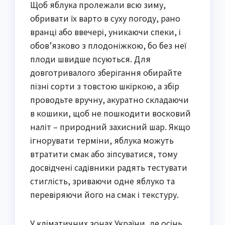
Щоб яблука пролежали всю зиму,
обривати їх варто в суху погоду, рано
вранці або ввечері, уникаючи спеки, і
обов’язково з плодоніжкою, бо без неї
плоди швидше псуються. Для
довготривалого зберігання обирайте
пізні сорти з товстою шкіркою, а збір
проводьте вручну, акуратно складаючи
в кошики, щоб не пошкодити восковий
наліт – природний захисний шар. Якщо
ігнорувати терміни, яблука можуть
втратити смак або зіпсуватися, тому
досвідчені садівники радять тестувати
стиглість, зриваючи одне яблуко та
перевіряючи його на смак і текстуру.
У кліматичних зонах України, де осінь