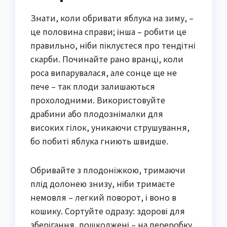
Знати, коли обривати яблука на зиму, –
це половина справи; інша – робити це
правильно, ніби піклуєтеся про тендітні
скарби. Починайте рано вранці, коли
роса випарувалася, але сонце ще не
пече – так плоди залишаються
прохолодними. Використовуйте
драбини або плодознімалки для
високих гілок, уникаючи струшування,
бо побиті яблука гниють швидше.
Обривайте з плодоніжкою, тримаючи
плід долонею знизу, ніби тримаєте
немовля – легкий поворот, і воно в
кошику. Сортуйте одразу: здорові для
зберігання, пошкоджені – на переробку.