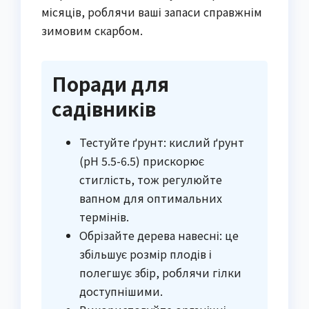
місяців, роблячи ваші запаси справжнім
зимовим скарбом.
Поради для
садівників
Тестуйте ґрунт: кислий ґрунт
(pH 5.5-6.5) прискорює
стиглість, тож регулюйте
вапном для оптимальних
термінів.
Обрізайте дерева навесні: це
збільшує розмір плодів і
полегшує збір, роблячи гілки
доступнішими.