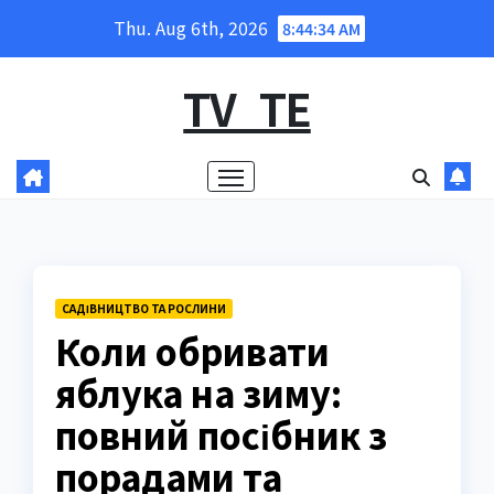
Skip
Thu. Aug 6th, 2026
8:44:35 AM
to
content
TV_TE
САДІВНИЦТВО ТА РОСЛИНИ
Коли обривати
яблука на зиму:
повний посібник з
порадами та