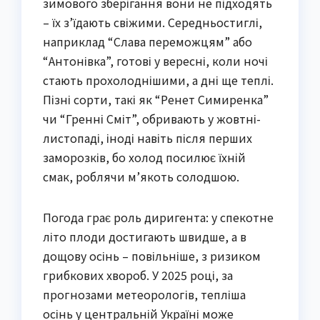
зимового зберігання вони не підходять
– їх з’їдають свіжими. Середньостиглі,
наприклад “Слава переможцям” або
“Антонівка”, готові у вересні, коли ночі
стають прохолоднішими, а дні ще теплі.
Пізні сорти, такі як “Ренет Симиренка”
чи “Гренні Сміт”, обривають у жовтні-
листопаді, іноді навіть після перших
заморозків, бо холод посилює їхній
смак, роблячи м’якоть солодшою.
Погода грає роль диригента: у спекотне
літо плоди достигають швидше, а в
дощову осінь – повільніше, з ризиком
грибкових хвороб. У 2025 році, за
прогнозами метеорологів, тепліша
осінь у центральній Україні може