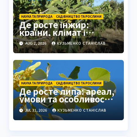
НАУКА ТА ПРИРОДА
САДІВНИЦТВО ТА РОСЛИНИ
Де росте інжир:
країни, клімат і
секрети вирощування
AUG 2, 2026
КУЗЬМЕНКО СТАНІСЛАВ
НАУКА ТА ПРИРОДА
САДІВНИЦТВО ТА РОСЛИНИ
Де росте липа: ареал,
умови та особливості
поширення
JUL 31, 2026
КУЗЬМЕНКО СТАНІСЛАВ