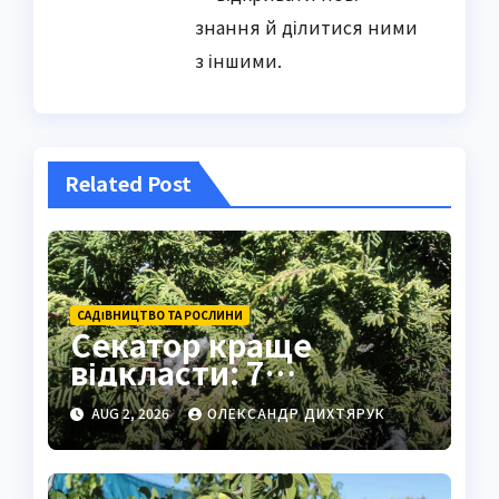
знання й ділитися ними
з іншими.
Related Post
САДІВНИЦТВО ТА РОСЛИНИ
Секатор краще
відкласти: 7
вічнозелених рослин
AUG 2, 2026
ОЛЕКСАНДР ДИХТЯРУК
без обрізки