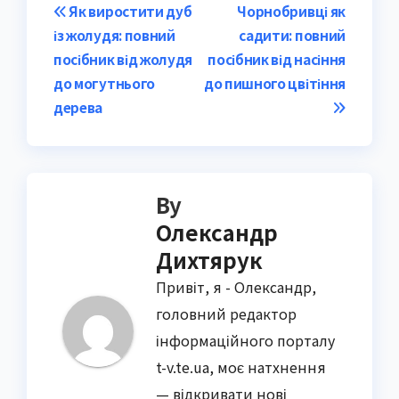
Post
Як виростити дуб
Чорнобривці як
із жолудя: повний
садити: повний
navigation
посібник від жолудя
посібник від насіння
до могутнього
до пишного цвітіння
дерева
By
Олександр
Дихтярук
Привіт, я - Олександр,
головний редактор
інформаційного порталу
t-v.te.ua, моє натхнення
— відкривати нові