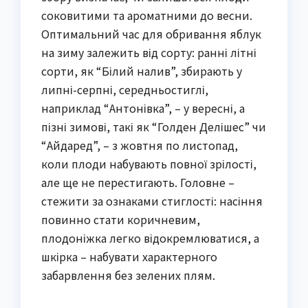
соковитими та ароматними до весни.
Оптимальний час для обривання яблук
на зиму залежить від сорту: ранні літні
сорти, як “Білий налив”, збирають у
липні-серпні, середньостиглі,
наприклад “Антонівка”, – у вересні, а
пізні зимові, такі як “Голден Делішес” чи
“Айдаред”, – з жовтня по листопад,
коли плоди набувають повної зрілості,
але ще не перестигають. Головне –
стежити за ознаками стиглості: насіння
повинно стати коричневим,
плодоніжка легко відокремлюватися, а
шкірка – набувати характерного
забарвлення без зелених плям.