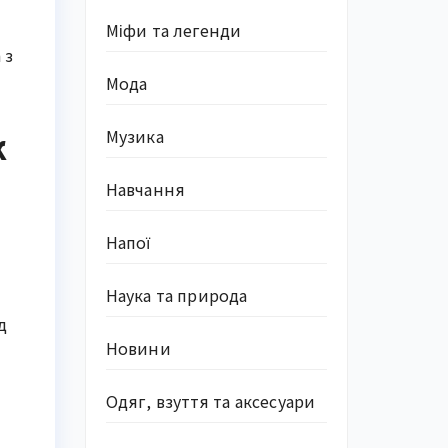
Міфи та легенди
 з
Мода
к
Музика
Навчання
Напої
Наука та природа
д
Новини
Одяг, взуття та аксесуари