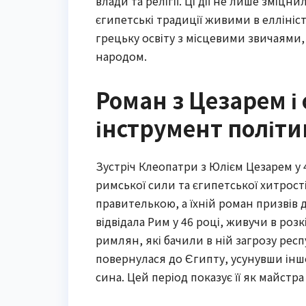
влади та релігії. Ці дії не лише зміцн
єгипетські традиції живими в еллініст
грецьку освіту з місцевими звичаями,
народом.
Роман з Цезарем і 
інструмент політи
Зустріч Клеопатри з Юлієм Цезарем у 48
римської сили та єгипетської хитрості
правителькою, а їхній роман призвів 
відвідала Рим у 46 році, живучи в роз
римлян, які бачили в ній загрозу респу
повернулася до Єгипту, усунувши інш
сина. Цей період показує її як майстр