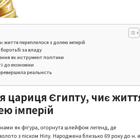
є життя переплелося з долею імперій
в боротьбі за владу
хання як інструмент політики
ії до економіки
перевершила реальність
я цариця Єгипту, чиє житт
ею імперій
 нами як фігура, огорнута шлейфом легенд, де
золото з піском Нілу. Народжена близько 69 року до н. е