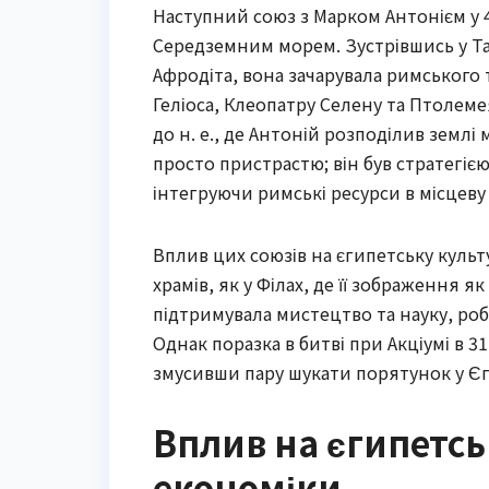
Наступний союз з Марком Антонієм у 41
Середземним морем. Зустрівшись у Тар
Афродіта, вона зачарувала римського 
Геліоса, Клеопатру Селену та Птолемея
до н. е., де Антоній розподілив землі
просто пристрастю; він був стратегі
інтегруючи римські ресурси в місцеву
Вплив цих союзів на єгипетську культ
храмів, як у Філах, де її зображення 
підтримувала мистецтво та науку, ро
Однак поразка в битві при Акціумі в 31 
змусивши пару шукати порятунок у Єг
Вплив на єгипетськ
економіки