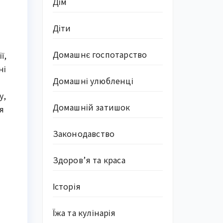
Дім
Діти
Домашнє госпотарство
ї,
ні
Домашні улюбленці
у,
Домашній затишок
я
Законодавство
Здоров’я та краса
Історія
Їжа та кулінарія