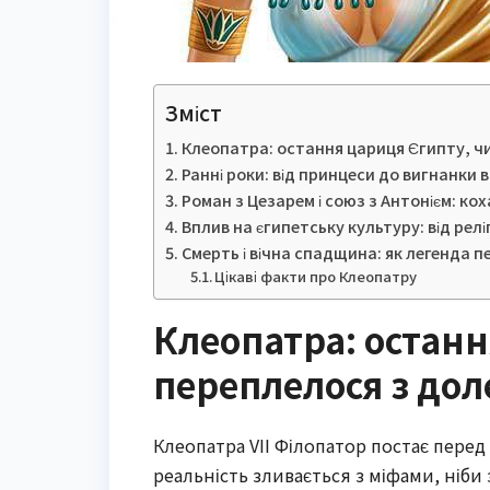
Зміст
Клеопатра: остання цариця Єгипту, чи
Ранні роки: від принцеси до вигнанки 
Роман з Цезарем і союз з Антонієм: ко
Вплив на єгипетську культуру: від реліг
Смерть і вічна спадщина: як легенда 
Цікаві факти про Клеопатру
Клеопатра: останн
переплелося з дол
Клеопатра VII Філопатор постає перед
реальність зливається з міфами, ніби 