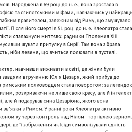
їв. Народжена в 69 році до н. е., вона зростала в
софією та єгипетськими міфами, навчаючись у найкращ
ув слабким правителем, залежним від Риму, що змушувало
ії. Після його смерті в 51 році до н. е. Клеопатра стала
лікти спалахнули миттєво: радники Птолемея XIII
, змусивши шукати притулку в Сирії. Там вона зібрала
ть, ніби левеня, що вчиться полювати в пустелі.
актер, навчивши виживати в світі, де жінки були
я завдяки втручанню Юлія Цезаря, який прибув до
ч з римським полководцем стала поворотом: за легендо
илим, розкриваючи не лише свою красу, але й інтелект
ні, але й подарував сина Цезаріона, якого вона
зв’язки з Римом. У ранні роки Клеопатра активно
кономіку через контроль над Нілом і торгівлею зерном.
ері, де її зображення як Ісіди символізували єдність