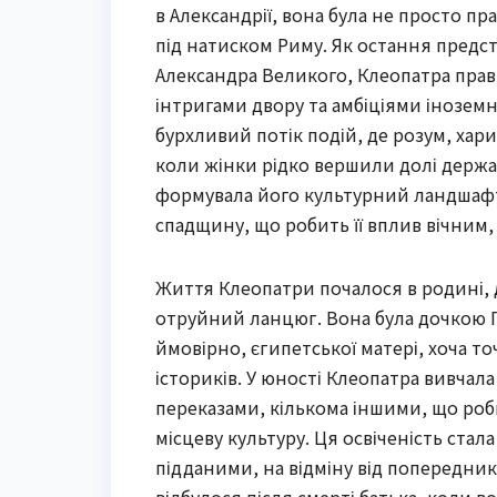
в Александрії, вона була не просто пр
під натиском Риму. Як остання предс
Александра Великого, Клеопатра прави
інтригами двору та амбіціями іноземних
бурхливий потік подій, де розум, хари
коли жінки рідко вершили долі держа
формувала його культурний ландшафт,
спадщину, що робить її вплив вічним, 
Життя Клеопатри почалося в родині, 
отруйний ланцюг. Вона була дочкою П
ймовірно, єгипетської матері, хоча 
істориків. У юності Клеопатра вивчала
переказами, кількома іншими, що роби
місцеву культуру. Ця освіченість стал
підданими, на відміну від попередників