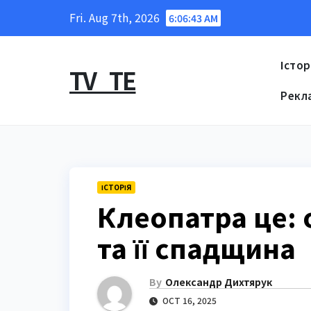
Skip
Fri. Aug 7th, 2026
6:06:44 AM
to
content
Істор
TV_TE
Рекл
ІСТОРІЯ
Клеопатра це: 
та її спадщина
By
Олександр Дихтярук
OCT 16, 2025