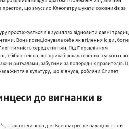
она розділила владу з братом Птолемеєм XIII, але цей
а престол, що змусило Клеопатру шукати союзників за
ру простежується в її зусиллях відновити давні традиці
тами. Вона позиціонувала себе як втілення Ісіди, боги
ї легітимність серед єгиптян. Під її правлінням
, з бібліотекою, що приваблювала вчених з усього світ
аючи ритуалами, забутими за попередніх правителів. Ц
хала життя в культуру, що в’янула, роблячи Єгипет
ринцеси до вигнанки в
я, стала колискою для Клеопатри, де палацові стіни