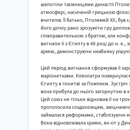
шепотіли таємницями династії Птолеме
атмосфері, насиченій грецькою філо
вчителів. Її батько, Птолемей XII, б
його дочку рано зрозуміти гру дипломат
співправителькою з братом, але конф
вигнали її з Єгипту в 48 році до н. е.
армію, демонструючи неабияку рішучіс
Цей період вигнання сформував її хар
маріонетками. Клеопатра повернулас
Єгипту в гонитві за Помпеєм. Зустрі
вона прибула до нього загорнутою в к
Цей союз не тільки відновив її на тро
проголосила спадкоємцем, зміцнюючи 
займалася реформами, стабілізуючи е
Вона відновлювала храми, як-от у Денд