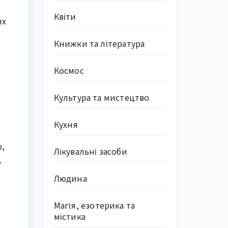
Квіти
их
Книжки та література
Космос
Культура та мистецтво
Кухня
ю,
Лікувальні засоби
.
Людина
Магія, езотерика та
містика