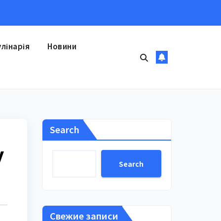
улінарія
Новини
Search
у
Search
Свежие записи