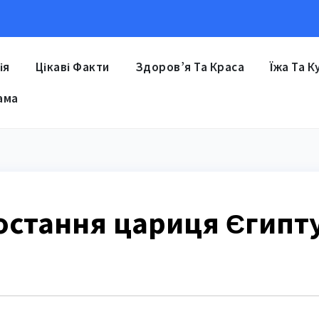
ія
Цікаві Факти
Здоров’я Та Краса
Їжа Та К
ама
остання цариця Єгипт