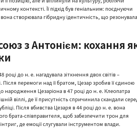
или її позицію, але й вплинули на культуру, роблячи
ичному контексті. Її підхід був геніальним: поєднуючи
 вона створювала гібридну ідентичність, що резонувала
союз з Антонієм: кохання я
ки
 році до н. е. нагадувала зіткнення двох світів –
. Після перемоги над її братом, Цезар зробив її єдиною
до народження Цезаріона в 47 році до н. е. Клеопатра
кішній віллі, де її присутність спричинила скандали сере
бліці. Після вбивства Цезаря в 44 році до н. е. вона
ого брата-співправителя, щоб забезпечити трон для
а інтриг, де емоції слугували інструментом влади.