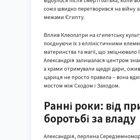
відбулося після смерті батька, коли в
союз швидко перетворився на війну з
межами Єгипту.
Вплив Клеопатри на єгипетську культу
поєднуючи їх з елліністичними елемен
материнства та магії, що зміцнювало ї
Александрія залишалася центром знань
а храми отримували щедрі дари, ожив
цариця не просто правила – вона вди
мостом між Сходом і Заходом.
Ранні роки: від п
боротьбі за владу
Александрія, перлина Середземномор’