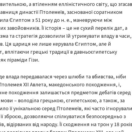
авителькою, а втіленням елліністичного світу, що згаса
тавниця династії Птолемеїв, заснованої соратником
ла Єгиптом з 51 року до н. е., маневруючи між
 завойовників. Її історія – це не сухий перелік дат, а
зма та стратегія дозволили їй утримувати владу в часи,
в. Ця цариця не лише керувала Єгиптом, але й
 вплітаючи грецькі традиції в давньоєгипетську
як піраміди Гізи.
де влада передавалася через шлюби та вбивства, ніби
толемея XII Авлета, македонського походження, і,
точне походження залишається предметом дебатів серед
 мови – володіла грецькою, єгипетською, а також, за
ло її унікальною серед Птолемеїв, які часто ігнорувал
а її зброєю, дозволяючи спілкуватися безпосередньо з
, відірваних від народу. Її сходження на трон у 18 рокі