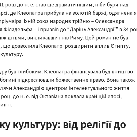
 році до н. е. став ще драматічнішим, ніби буря над
сі, де Клеопатра прибула на золотій баржі, одягнена я
тріумвіра. Їхній союз народив трійню – Олександра
 Філадельфа – і призвів до “Дарінь Александрії” в 34 ро
 між дітьми, викликавши гнів Риму. Цей роман не був
єю, що дозволила Клеопатрі розширити вплив Єгипту,
 культуру.
уру був глибоким: Клеопатра фінансувала будівництво
як богині підкреслювали божественне право. Вона також
блячи Александрію центром інтелектуального життя.
році до н. е. від Октавіана поклала край цій епосі,
ипті.
у культуру: від релігії до