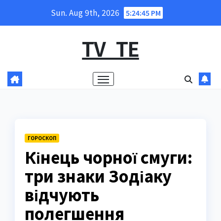
Skip
Sun. Aug 9th, 2026
5:24:46 PM
to
content
TV_TE
ГОРОСКОП
Кінець чорної смуги:
три знаки Зодіаку
відчують
полегшення