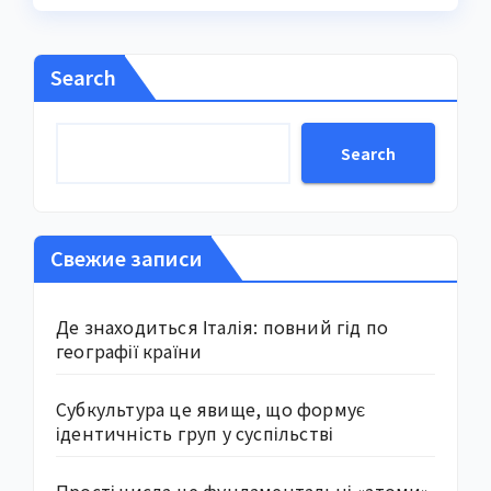
Search
Search
Свежие записи
Де знаходиться Італія: повний гід по
географії країни
Субкультура це явище, що формує
ідентичність груп у суспільстві