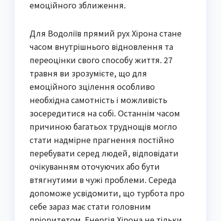
емоційного зближення.
Для Водоліїв прямий рух Хірона стане
часом внутрішнього відновлення та
переоцінки свого способу життя. 27
травня ви зрозумієте, що для
емоційного зцілення особливо
необхідна самотність і можливість
зосередитися на собі. Останнім часом
причиною багатьох труднощів могло
стати надмірне прагнення постійно
перебувати серед людей, відповідати
очікуванням оточуючих або бути
втягнутими в чужі проблеми. Середа
допоможе усвідомити, що турбота про
себе зараз має стати головним
пріоритетом. Енергія Хірона не тільки