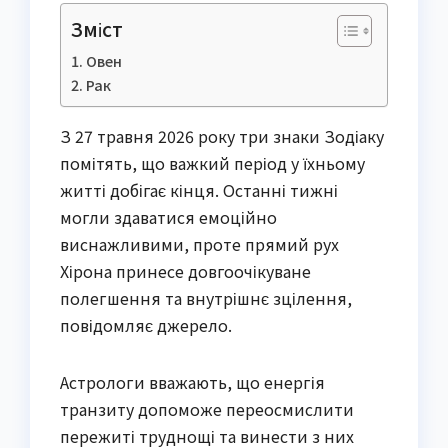
Зміст
Овен
Рак
З 27 травня 2026 року три знаки Зодіаку
помітять, що важкий період у їхньому
житті добігає кінця. Останні тижні
могли здаватися емоційно
виснажливими, проте прямий рух
Хірона принесе довгоочікуване
полегшення та внутрішнє зцілення,
повідомляє джерело.
Астрологи вважають, що енергія
транзиту допоможе переосмислити
пережиті труднощі та винести з них