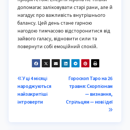
допомагає заліковувати старі рани, але й
нагадує про важливість внутрішнього
балансу. Цей день стане гарною
нагодою тимчасово відсторонитися від
зайвого галасу, відновити сили та
повернути собі емоційний спокій.
Post
У ці 4 місяці
Гороскоп Таро на 26
народжуються
травня: Скорпіонам
navigation
найзакритіші
— визнання,
інтроверти
Стрільцям — нові ідеї