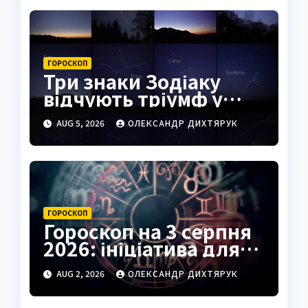
ГОРОСКОП
Три знаки Зодіаку
відчують тріумф у
справах уже
AUG 5, 2026
ОЛЕКСАНДР ДИХТЯРУК
найближчими днями
ГОРОСКОП
Гороскоп на 3 серпня
2026: ініціатива для
Овнів, підказки для
AUG 2, 2026
ОЛЕКСАНДР ДИХТЯРУК
Риб