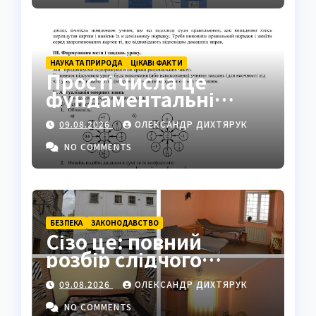
НАУКА ТА ПРИРОДА
ЦІКАВІ ФАКТИ
Прості числа це
фундаментальні
«атоми» математики
09.08.2026
ОЛЕКСАНДР ДИХТЯРУК
NO COMMENTS
БЕЗПЕКА
ЗАКОНОДАВСТВО
Сізо це: повний
розбір слідчого
ізолятора в Україні
09.08.2026
ОЛЕКСАНДР ДИХТЯРУК
NO COMMENTS