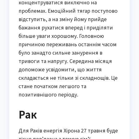
концентруватися виключно на
проблемах. Емоційний тягар поступово
відступить, а на зміну йому прийде
бажання рухатися вперед і приділяти
більше уваги хорошому. Головною
причиною переживань останнім часом
було занадто сильне занурення в
тривоги та напругу. Середина місяця
допоможе усвідомити, що життя
складається не тільки зі складнощів. Це
стане початком легшого та
позитивнішого періоду.
Рак
Для Раків енергія Хірона 27 травня буде
тісно пов’язана з темою сім’ї,