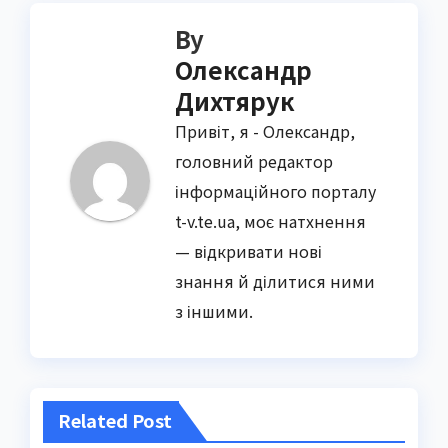
By
Олександр
Дихтярук
Привіт, я - Олександр,
головний редактор
інформаційного порталу
t-v.te.ua, моє натхнення
— відкривати нові
знання й ділитися ними
з іншими.
Related Post