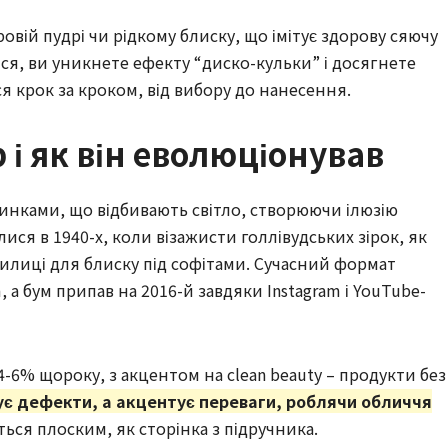
овій пудрі чи рідкому блиску, що імітує здорову сяючу
ся, ви уникнете ефекту “диско-кульки” і досягнете
я крок за кроком, від вибору до нанесення.
 і як він еволюціонував
тинками, що відбивають світло, створюючи ілюзію
ися в 1940-х, коли візажисти голлівудських зірок, як
вилиці для блиску під софітами. Сучасний формат
, а бум припав на 2016-й завдяки Instagram і YouTube-
4-6% щороку, з акцентом на clean beauty – продукти без
ує дефекти, а акцентує переваги, роблячи обличчя
ться плоским, як сторінка з підручника.