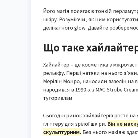
Його магія полягає в тонкій перламутр
шкіру. Розуміючи, як ним користувати
делікатного glow. Давайте розберемос
Що таке хайлайтер
Хайлайтер – це косметика з мікрочас
рельєфу. Перші натяки на нього з’явил
Мерілін Монро, наносили вазелін на 
народився в 1990-х з MAC Strobe Cream
туториалам.
Сьогодні ринок хайлайтерів росте на 
гліттеру для зрілої шкіри.
Він не маск
скульптурним.
Без нього макіяж здає