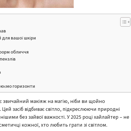
вав
й для вашої шкіри
 форм обличчя
 пензлів
и
ирюємо горизонти
є звичайний макіяж на магію, ніби ви щойно
 Цей засіб відбиває світло, підкреслюючи природні
нішими без зайвої важкості. У 2025 році хайлайтер – не
сметичці кожної, хто любить грати зі світлом.