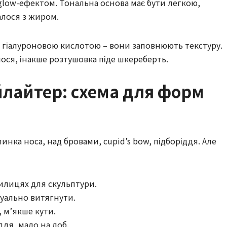
 glow-ефектом. Тональна основа має бути легкою,
алося з жиром.
з гіалуроновою кислотою – вони заповнюють текстуру.
ося, інакше розтушовка піде шкереберть.
йлайтер: схема для форм
пинка носа, над бровами, cupid’s bow, підборіддя. Але
илицях для скульптури.
зуально витягнути.
 м’якше кути.
ддя, мало на лоб.