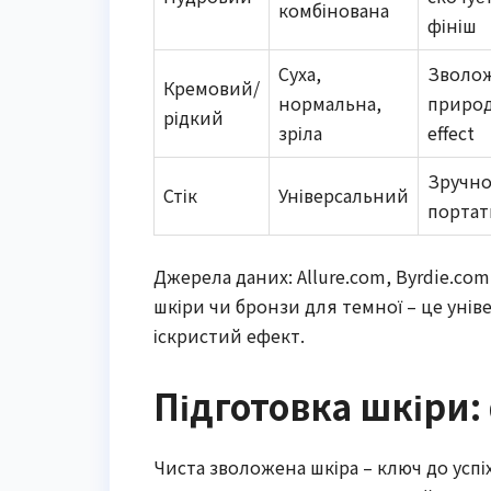
комбінована
фініш
Суха,
Зволож
Кремовий/
нормальна,
приро
рідкий
зріла
effect
Зручно
Стік
Універсальний
порта
Джерела даних: Allure.com, Byrdie.co
шкіри чи бронзи для темної – це унів
іскристий ефект.
Підготовка шкіри
Чиста зволожена шкіра – ключ до успі