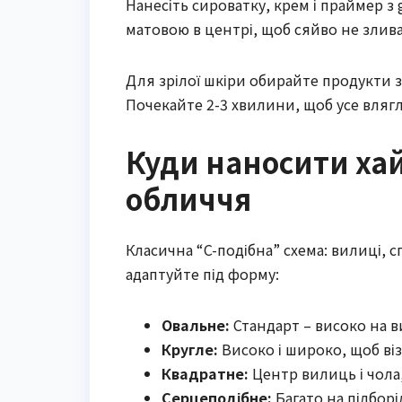
Нанесіть сироватку, крем і праймер з
матовою в центрі, щоб сяйво не злив
Для зрілої шкіри обирайте продукти 
Почекайте 2-3 хвилини, щоб усе влягл
Куди наносити ха
обличчя
Класична “C-подібна” схема: вилиці, с
адаптуйте під форму:
Овальне:
Стандарт – високо на в
Кругле:
Високо і широко, щоб ві
Квадратне:
Центр вилиць і чола,
Серцеподібне:
Багато на підборі