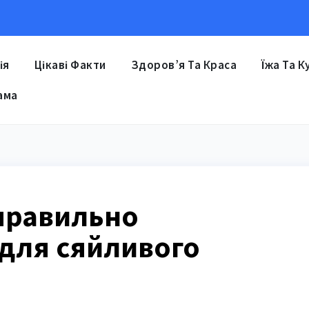
ія
Цікаві Факти
Здоров’я Та Краса
Їжа Та К
ама
 правильно
 для сяйливого