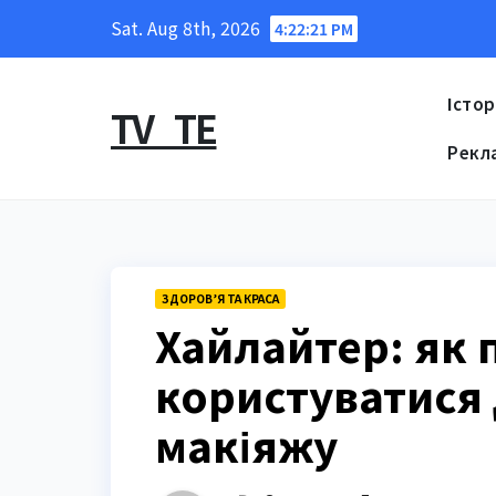
Skip
Sat. Aug 8th, 2026
4:22:22 PM
to
content
Істор
TV_TE
Рекл
ЗДОРОВ’Я ТА КРАСА
Хайлайтер: як
користуватися
макіяжу