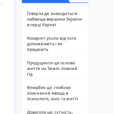
Говерла де знаходиться:
найвища вершина України
в серці Карпат
Кокарніт уколи від чого
допомагають і як
працюють
Продуценти це основа
життя на Землі: повний
гід
Флешбек це: глибоке
пояснення явища в
психології, кіно та житті
Довкілля це: сутність,