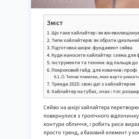
Зміст
Що таке хайлайтер і як він еволюціону
Типи хайлайтерів: як обрати ідеальни
Підготовка шкіри: фундамент сяйва
Куди наносити хайлайтер: схема для
Інструменти та техніки: від пальців до
Покроковий гайд: для новачків і профі
⚠️ Типові помилки, яких варто уникат
Тренди 2025: свіжі ідеї з хайлайтером
Хайлайтер на губах, очах і тілі: розш
Сяйво на шкірі хайлайтера перетворю
повернулися з тропічного відпочинку.
контури обличчя, і робить риси вираз
просто тренд, а базовий елемент у ко