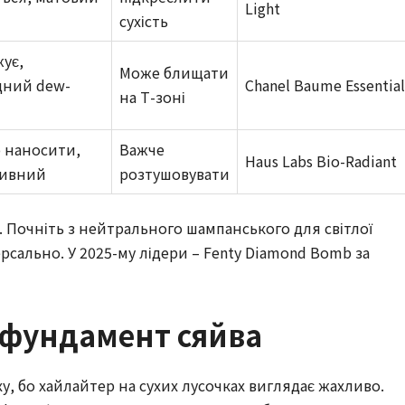
Light
сухість
ує,
Може блищати
дний dew-
Chanel Baume Essential
на Т-зоні
 наносити,
Важче
Haus Labs Bio-Radiant
тивний
розтушовувати
m. Почніть з нейтрального шампанського для світлої
ерсально. У 2025-му лідери – Fenty Diamond Bomb за
: фундамент сяйва
ху, бо хайлайтер на сухих лусочках виглядає жахливо.