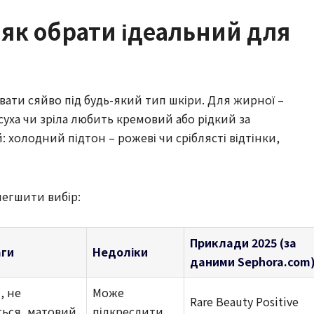
 як обрати ідеальний для
вати сяйво під будь-який тип шкіри. Для жирної –
суха чи зріла любить кремовий або рідкий за
холодний підтон – рожеві чи сріблясті відтінки,
легшити вибір:
Приклади 2025 (за
аги
Недоліки
даними Sephora.com
, не
Може
Rare Beauty Positive
ться, матовий
підкреслити