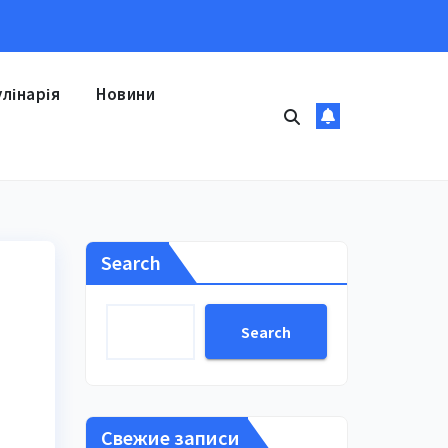
улінарія
Новини
Search
Search
Свежие записи