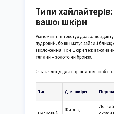
Типи хайлайтерів:
вашої шкіри
Різноманіття текстур дозволяє адапту
пудровий, бо він матує зайвий блиск; 
зволоження. Тон шкіри теж важливий: 
теплий – золото чи бронза.
Ось таблиця для порівняння, щоб по
Тип
Для шкіри
Перев
Легкий
Жирна,
Пудровий
скочує