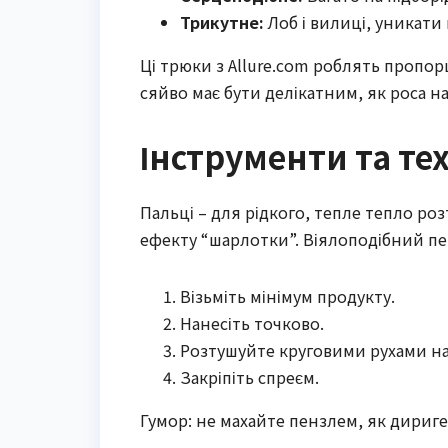
Трикутне:
Лоб і вилиці, уникати
Ці трюки з Allure.com роблять пропор
сяйво має бути делікатним, як роса н
Інструменти та тех
Пальці – для рідкого, тепле тепло р
ефекту “шарлотки”. Віялоподібний пе
Візьміть мінімум продукту.
Нанесіть точково.
Розтушуйте круговими рухами на
Закріпіть спреєм.
Гумор: не махайте пензлем, як дириге