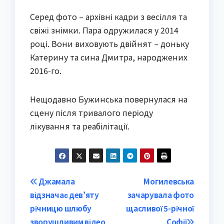
Серед фото – архівні кадри з весілля та
свіжі знімки. Пара одружилася у 2014
році. Вони виховують двійнят – доньку
Катерину та сина Дмитра, народжених
2016-го.
Нещодавно Бужинська повернулася на
сцену після тривалого періоду
лікування та реабілітації.
Post
Джамала
Могилевська
відзначає дев’яту
зачарувала фото
navigation
річницю шлюбу
щасливої 5-річної
зворушливим відео
Софії