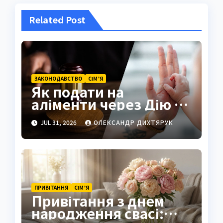
Related Post
ЗАКОНОДАВСТВО
СІМ’Я
Як подати на
аліменти через Дію у
2026 році
JUL 31, 2026
ОЛЕКСАНДР ДИХТЯРУК
ПРИВІТАННЯ
СІМ’Я
Привітання з днем
народження свасі: