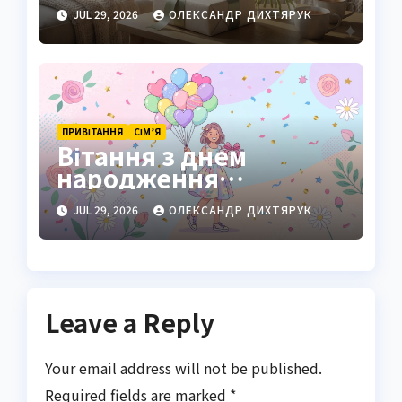
щирі ідеї та традиції
JUL 29, 2026
ОЛЕКСАНДР ДИХТЯРУК
ПРИВІТАННЯ
СІМ’Я
Вітання з днем
народження
племінниці: теплі
JUL 29, 2026
ОЛЕКСАНДР ДИХТЯРУК
слова, що зігріють
серце
Leave a Reply
Your email address will not be published.
Required fields are marked
*