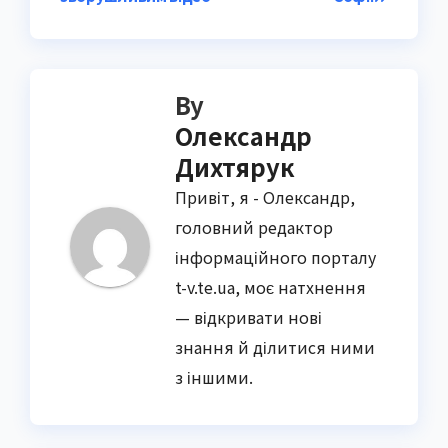
By
Олександр
Дихтярук
Привіт, я - Олександр,
головний редактор
інформаційного порталу
t-v.te.ua, моє натхнення
— відкривати нові
знання й ділитися ними
з іншими.