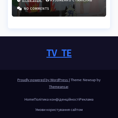
секретами майстрів
NO COMMENTS
TV_TE
Proudly powered by WordPress
|
Theme: Newsup by
Themeansar
.
Home
Політика конфіденційності
Реклама
Умови користування сайтом