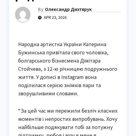
By
Олександр Дихтярук
APR 23, 2026
Народна артистка України Катерина
Бужинська привітала свого чоловіка,
болгарського бізнесмена Дімітара
Стойчева, з 12-ю річницею подружнього
життя. У дописі в Instagram вона
поділилася серією знімків пари та
зворушливими словами.
“За цей час ми пережили безліч класних
моментів і непростих випробувань. Хочу
найбільше подякувати тобі за потужну
підтримку, любов і віру в мене в