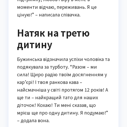
моменти відчаю, переживань. Я це
ціную!” – написала співачка.
Натяк на третю
дитину
Бужинська відзначила успіхи чоловіка та
подякувала за турботу. “Разом – ми
сила! Щиро радію твоїм досягненням у
кар’єрі! І твоя ранкова кава –
найсмачніша у світі протягом 12 років! А
ще ти – найкращий тато для наших
діточок! Кохаю! Ти мені сказав, що
мрієш ще про одну дитину. Я подумаю!”
– додала вона.