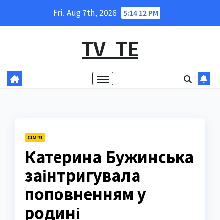
Skip
Fri. Aug 7th, 2026
5:14:13 PM
to
content
TV_TE
СІМ’Я
Катерина Бужинська
заінтригувала
поповненням у
родині