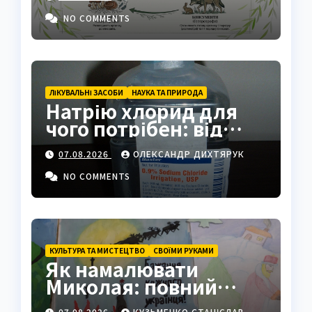
NO COMMENTS
ЛІКУВАЛЬНІ ЗАСОБИ
НАУКА ТА ПРИРОДА
Натрію хлорид для
чого потрібен: від
фізрозчину до
07.08.2026
ОЛЕКСАНДР ДИХТЯРУК
промисловості
NO COMMENTS
КУЛЬТУРА ТА МИСТЕЦТВО
СВОЇМИ РУКАМИ
Як намалювати
Миколая: повний
покроковий гайд з
07.08.2026
КУЗЬМЕНКО СТАНІСЛАВ