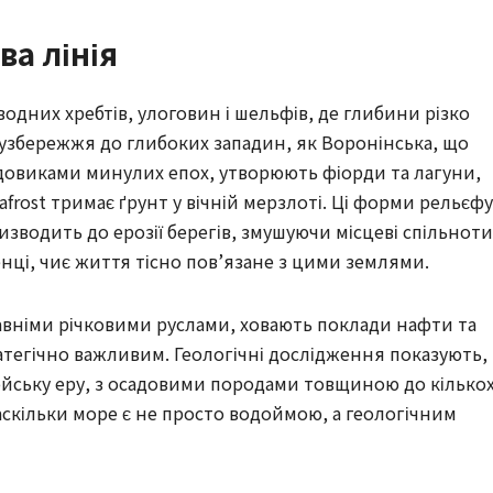
ва лінія
водних хребтів, улоговин і шельфів, де глибини різко
 узбережжя до глибоких западин, як Воронінська, що
ьодовиками минулих епох, утворюють фіорди та лагуни,
frost тримає ґрунт у вічній мерзлоті. Ці форми рельєфу
изводить до ерозії берегів, змушуючи місцеві спільноти
енці, чиє життя тісно пов’язане з цими землями.
 давніми річковими руслами, ховають поклади нафти та
ратегічно важливим. Геологічні дослідження показують,
йську еру, з осадовими породами товщиною до кілько
наскільки море є не просто водоймою, а геологічним