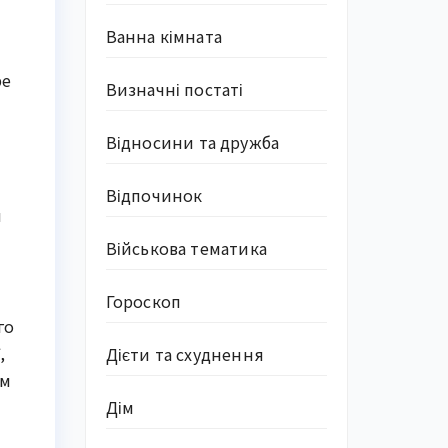
Ванна кімната
ре
Визначні постаті
Відносини та дружба
Відпочинок
й
Військова тематика
Гороскоп
го
,
Дієти та схуднення
им
Дім