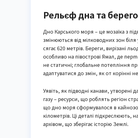
Рельєф дна та берего
Дно Карського моря – це мозаїка з під
змінюються від мілководних зон біля
сягає 620 метрів. Береги, вирізані л
особливо на півострові Ямал, де перma
не статичні; глобальне потепління пр
адаптуватися до змін, як от корінні н
Уявіть, як підводні канави, утворені
газу – ресурси, що роблять регіон ст
що дно моря сформувалося в кайнозо
кілометрів. Ці деталі підкреслюють, 
архівом, що зберігає історію Землі.