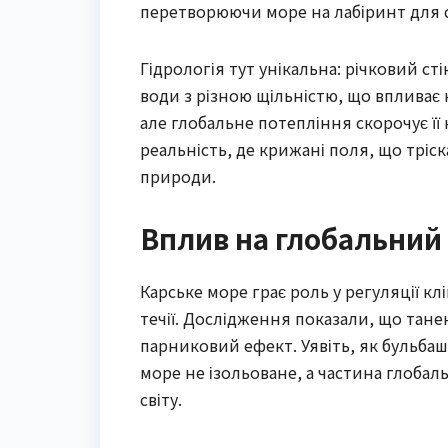
перетворюючи море на лабіринт для 
Гідрологія тут унікальна: річковий ст
води з різною щільністю, що впливає 
але глобальне потепління скорочує її
реальність, де крижані поля, що тріс
природи.
Вплив на глобальний
Карське море грає роль у регуляції кл
течії. Дослідження показали, що тан
парниковий ефект. Уявіть, як бульбаш
море не ізольоване, а частина глобал
світу.