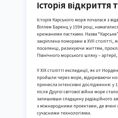
Історія відкриття
Історія Карського моря почалася з ві
Віллем Баренц у 1594 році, намагалис
крижаними пастками. Назва “Карське” п
закріплена поморами в XVII столітті, 
поселенці, ризикуючи життям, прокл
Північного морського шляху – артерії,
У XIX столітті експедиції, як от Норд
пройшли через море, відкриваючи нов
принесла інтенсивні дослідження: у 19
після Другої світової війни море ста
залишивши спадщину радіаційного заб
з міжнародними проектами, де вчені 
сучасними технологіями.