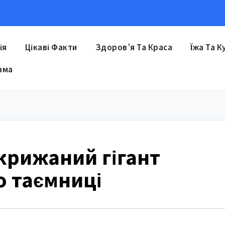
ія
Цікаві Факти
Здоров’я Та Краса
Їжа Та К
ама
крижаний гігант
о таємниці