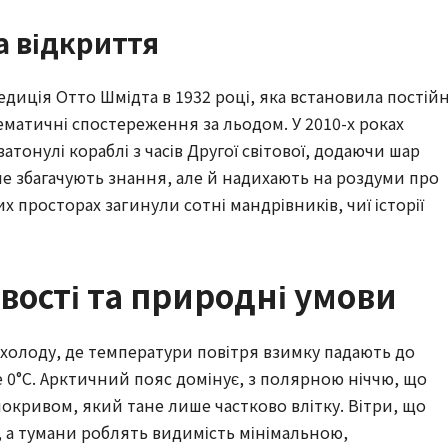
а відкриття
едиція Отто Шмідта в 1932 році, яка встановила постійн
ематичні спостереження за льодом. У 2010-х роках
атонулі кораблі з часів Другої світової, додаючи шар
ише збагачують знання, але й надихають на роздуми про
х просторах загинули сотні мандрівників, чиї історії
вості та природні умови
 холоду, де температури повітря взимку падають до
ще 0°C. Арктичний пояс домінує, з полярною ніччю, що
покривом, який тане лише частково влітку. Вітри, що
і, а тумани роблять видимість мінімальною,