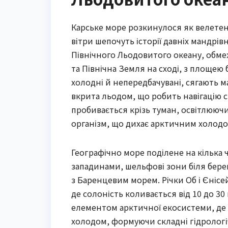
Карське море розкинулося як велетен
вітри шепочуть історії давніх мандрів
Північного Льодовитого океану, обме
та Північна Земля на сході, з площею
холодні й непередбачувані, сягають м
вкрита льодом, що робить навігацію 
пробивається крізь туман, освітлюючи
організм, що дихає арктичним холодом
Географічно море поділене на кілька
западинами, шельфові зони біля берегі
з Баренцевим морем. Річки Об і Єнісей
де солоність коливається від 10 до 3
елементом арктичної екосистеми, де м
холодом, формуючи складні гідрологі