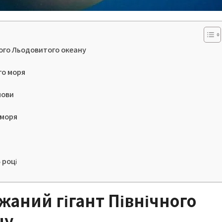
ного Льодовитого океану
го моря
мови
 моря
 році
жаний гігант Північного
ну