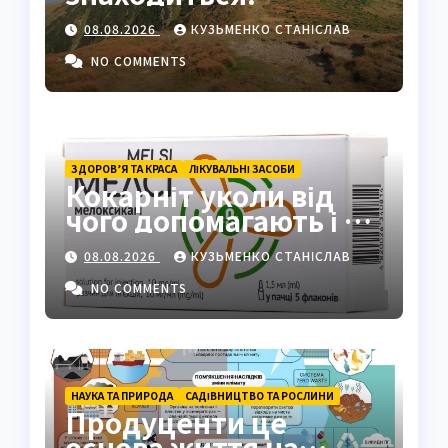
найвища вершина
08.08.2026
КУЗЬМЕНКО СТАНІСЛАВ
України в серці
Карпат
NO COMMENTS
ЗДОРОВ’Я ТА КРАСА
ЛІКУВАЛЬНІ ЗАСОБИ
Кокарніт уколи від
чого допомагають і як
працюють
08.08.2026
КУЗЬМЕНКО СТАНІСЛАВ
NO COMMENTS
НАУКА ТА ПРИРОДА
САДІВНИЦТВО ТА РОСЛИНИ
Продуценти це
основа життя на