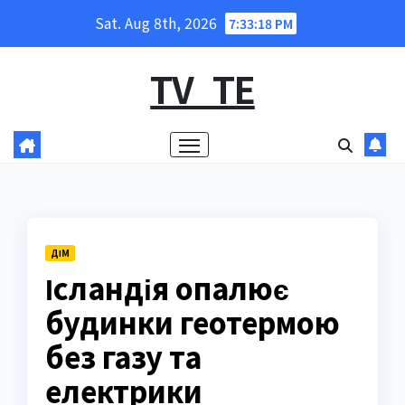
Skip
Sat. Aug 8th, 2026
7:33:19 PM
to
content
TV_TE
ДІМ
Ісландія опалює
будинки геотермою
без газу та
електрики