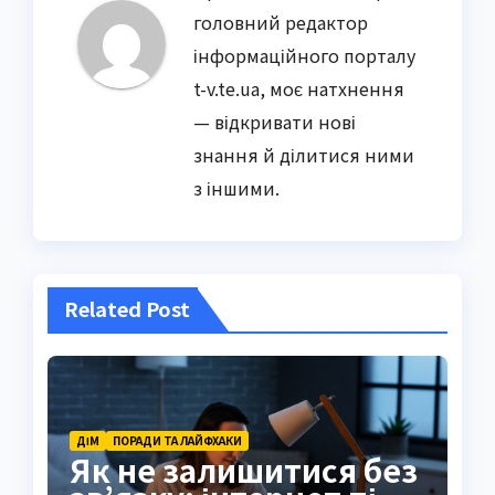
головний редактор
інформаційного порталу
t-v.te.ua, моє натхнення
— відкривати нові
знання й ділитися ними
з іншими.
Related Post
ДІМ
ПОРАДИ ТА ЛАЙФХАКИ
Як не залишитися без