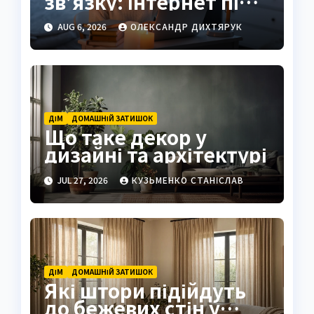
зв’язку: інтернет під
час відключень світла
AUG 6, 2026
ОЛЕКСАНДР ДИХТЯРУК
ДІМ
ДОМАШНІЙ ЗАТИШОК
Що таке декор у
дизайні та архітектурі
JUL 27, 2026
КУЗЬМЕНКО СТАНІСЛАВ
ДІМ
ДОМАШНІЙ ЗАТИШОК
Які штори підійдуть
до бежевих стін у