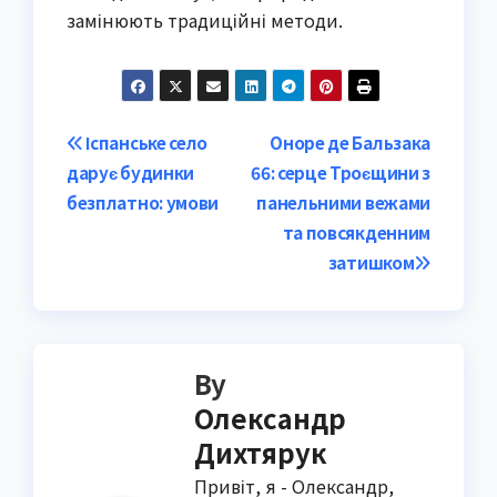
замінюють традиційні методи.
Post
Іспанське село
Оноре де Бальзака
дарує будинки
66: серце Троєщини з
navigation
безплатно: умови
панельними вежами
та повсякденним
затишком
By
Олександр
Дихтярук
Привіт, я - Олександр,