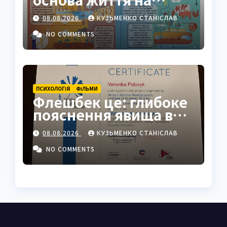
Землі: повний гід
08.08.2026
КУЗЬМЕНКО СТАНІСЛАВ
NO COMMENTS
ПСИХОЛОГІЯ
ФІЛЬМИ
Флешбек це: глибоке
пояснення явища в
психології, кіно та
08.08.2026
КУЗЬМЕНКО СТАНІСЛАВ
житті
NO COMMENTS