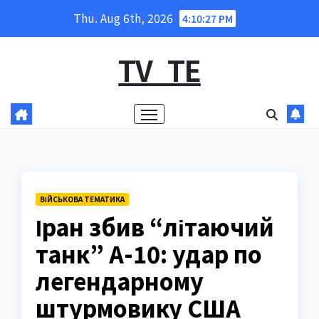
Skip
Thu. Aug 6th, 2026
4:10:28 PM
to
content
TV_TE
ВІЙСЬКОВА ТЕМАТИКА
Іран збив “літаючий
танк” A-10: удар по
легендарному
штурмовику США