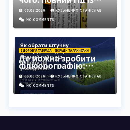
застосуванням і
06.08.2026
КУЗЬМЕНКО СТАНІСЛАВ
властивостями
NO COMMENTS
ЗДОРОВ’Я ТА КРАСА
ПОРАДИ ТА ЛАЙФХАКИ
Де можна зробити
флюорографію:
повний гід для
06.08.2026
КУЗЬМЕНКО СТАНІСЛАВ
українців
NO COMMENTS