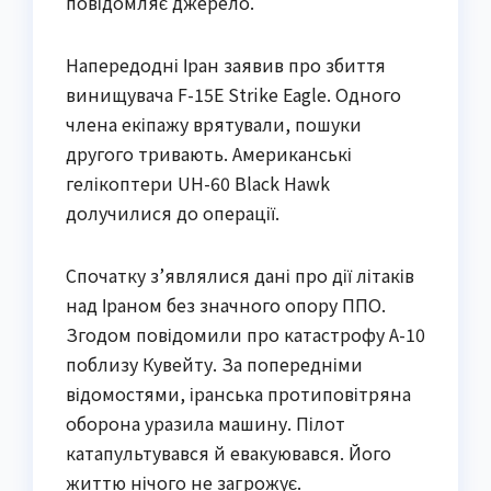
повідомляє джерело.
Напередодні Іран заявив про збиття
винищувача F-15E Strike Eagle. Одного
члена екіпажу врятували, пошуки
другого тривають. Американські
гелікоптери UH-60 Black Hawk
долучилися до операції.
Спочатку з’являлися дані про дії літаків
над Іраном без значного опору ППО.
Згодом повідомили про катастрофу A-10
поблизу Кувейту. За попередніми
відомостями, іранська протиповітряна
оборона уразила машину. Пілот
катапультувався й евакуювався. Його
життю нічого не загрожує.