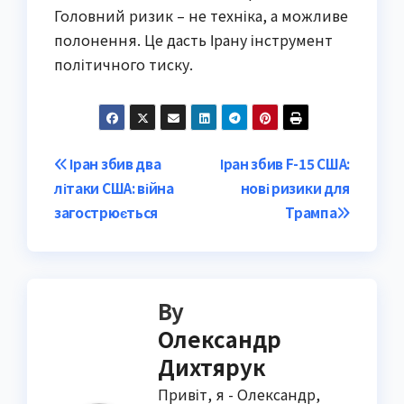
Головний ризик – не техніка, а можливе
полонення. Це дасть Ірану інструмент
політичного тиску.
Post
Іран збив два
Іран збив F-15 США:
літаки США: війна
нові ризики для
navigation
загострюється
Трампа
By
Олександр
Дихтярук
Привіт, я - Олександр,