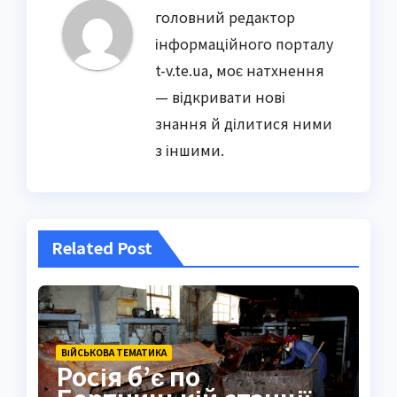
головний редактор
інформаційного порталу
t-v.te.ua, моє натхнення
— відкривати нові
знання й ділитися ними
з іншими.
Related Post
ВІЙСЬКОВА ТЕМАТИКА
Росія б’є по