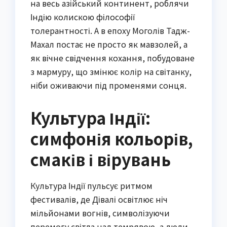
на весь азійський континент, роблячи
Індію колискою філософії
толерантності. А в епоху Моголів Тадж-
Махал постає не просто як мавзолей, а
як вічне свідчення кохання, побудоване
з мармуру, що змінює колір на світанку,
ніби оживаючи під променями сонця.
Культура Індії:
симфонія кольорів,
смаків і вірувань
Культура Індії пульсує ритмом
фестивалів, де Дівалі освітлює ніч
мільйонами вогнів, символізуючи
перемогу світла над темрявою, а люди