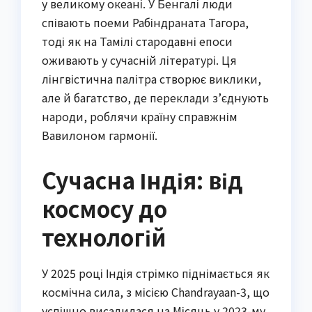
у великому океані. У Бенгалі люди
співають поеми Рабіндраната Тагора,
тоді як на Тамілі стародавні епоси
оживають у сучасній літературі. Ця
лінгвістична палітра створює виклики,
але й багатство, де переклади з’єднують
народи, роблячи країну справжнім
Вавилоном гармонії.
Сучасна Індія: від
космосу до
технологій
У 2025 році Індія стрімко піднімається як
космічна сила, з місією Chandrayaan-3, що
успішно висадилася на Місяць у 2023-му,