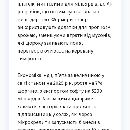
платежі миттєвими для мільярдів, до AI-
розробок, що оптимізують сільське
господарство. Фермери тепер
використовують додатки для прогнозу
врожаю, зменшуючи втрати від мусонів,
які щороку заливають поля,
перетворюючи хаос на керовану
симфонію.
Економіка Індії, п’ята за величиною у
світі станом на 2025 рік, росте на 7%
щорічно, з експортом софту на $200
мільярдів. Але за цими цифрами
ховаються історії, як та про жінок-
підприємниць у селах, які через
мікрокредити запускають бізнеси з
ткацтва, перетворюючи традиційні сарі