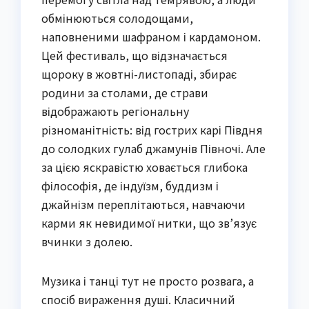
обмінюються солодощами,
наповненими шафраном і кардамоном.
Цей фестиваль, що відзначається
щороку в жовтні-листопаді, збирає
родини за столами, де страви
відображають регіональну
різноманітність: від гострих карі Півдня
до солодких гулаб джамунів Півночі. Але
за цією яскравістю ховається глибока
філософія, де індуїзм, буддизм і
джайнізм переплітаються, навчаючи
карми як невидимої нитки, що зв’язує
вчинки з долею.
Музика і танці тут не просто розвага, а
спосіб вираження душі. Класичний