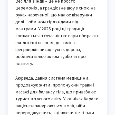
Весілля в Індії – це не просто
церемонія, а грандіозне шоу з хною на
руках нареченої, що малює візерунки
долі, і обміном гірляндами під
мантрами. У 2025 році ці традиції
зливаються з сучасністю: пари обирають
екологічні весілля, де замість
феєрверків висаджують дерева,
роблячи шлюб актом турботи про
планету.
Аюрведа, давня система медицини,
продовжує жити, пропонуючи трави і
масажі для балансу тіла, що приваблює
туристів з усього світу. У клініках Керали
пацієнти занурюються в олії, ніби
перероджуючись, зцілюючи не тільки