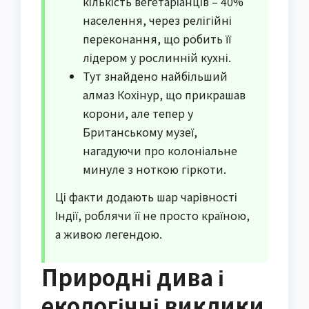
кількість вегетаріанців – 40%
населення, через релігійні
переконання, що робить її
лідером у рослинній кухні.
Тут знайдено найбільший
алмаз Кохінур, що прикрашав
корони, але тепер у
Британському музеї,
нагадуючи про колоніальне
минуле з ноткою гіркоти.
Ці факти додають шар чарівності
Індії, роблячи її не просто країною,
а живою легендою.
Природні дива і
екологічні виклики