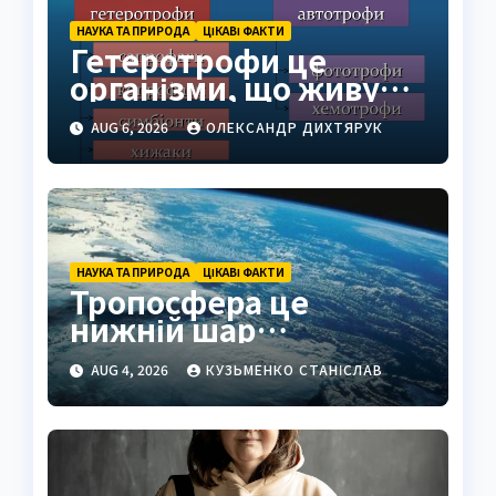
НАУКА ТА ПРИРОДА
ЦІКАВІ ФАКТИ
Гетеротрофи це
організми, що живуть
за рахунок готової
AUG 6, 2026
ОЛЕКСАНДР ДИХТЯРУК
органіки
НАУКА ТА ПРИРОДА
ЦІКАВІ ФАКТИ
Тропосфера це
нижній шар
атмосфери Землі
AUG 4, 2026
КУЗЬМЕНКО СТАНІСЛАВ