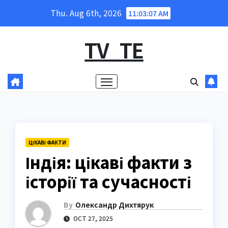
Skip
Thu. Aug 6th, 2026
11:03:08 AM
to
content
TV_TE
ЦІКАВІ ФАКТИ
Індія: цікаві факти з
історії та сучасності
By
Олександр Дихтярук
OCT 27, 2025