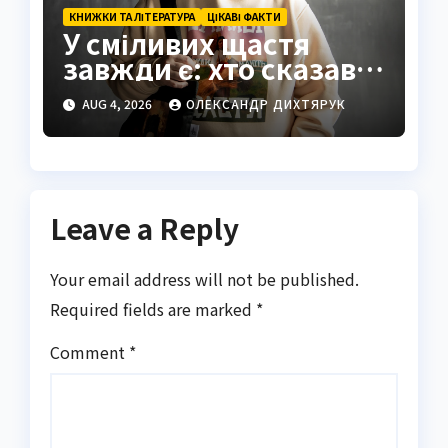
КНИЖКИ ТА ЛІТЕРАТУРА
ЦІКАВІ ФАКТИ
У сміливих щастя
завжди є: хто сказав і
що означає ця
AUG 4, 2026
ОЛЕКСАНДР ДИХТЯРУК
мудрість
Leave a Reply
Your email address will not be published.
Required fields are marked
*
Comment
*