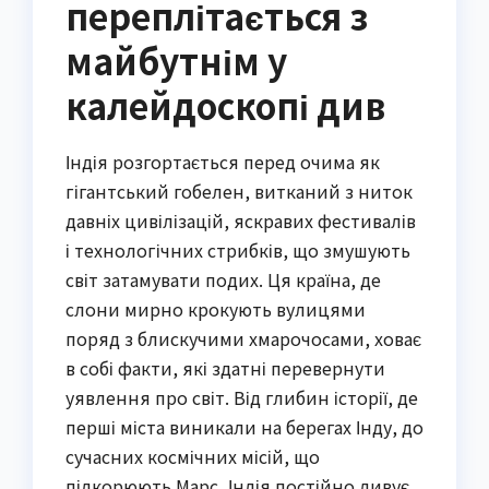
переплітається з
майбутнім у
калейдоскопі див
Індія розгортається перед очима як
гігантський гобелен, витканий з ниток
давніх цивілізацій, яскравих фестивалів
і технологічних стрибків, що змушують
світ затамувати подих. Ця країна, де
слони мирно крокують вулицями
поряд з блискучими хмарочосами, ховає
в собі факти, які здатні перевернути
уявлення про світ. Від глибин історії, де
перші міста виникали на берегах Інду, до
сучасних космічних місій, що
підкорюють Марс, Індія постійно дивує