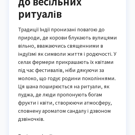
до весільних
ритуалів
Традиції Індії пронизані повагою до
природи, де корови блукають вулицями
вільно, вважаючись священними в
індуїзмі як символи життя і родючості. У
селах фермери прикрашають їх квітами
під час фестивалів, ніби дякуючи за
молоко, що годує родини поколіннями.
Ця шана поширюється на ритуали, як
пуджа, де люди пропонують богам
фрукти і квіти, створюючи атмосферу,
сповнену ароматом сандалу і дзвоном
дзвіночків.