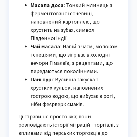
Масала доса
: Тонкий млинець з
ферментованої сочевиці,
наповнений картоплею, що
хрустить на зубах, символ
Південної Індії.
Чай масала
: Напій з чаєм, молоком
і спеціями, що зігріває в холодні
вечори Гімалаїв, з рецептами, що
передаються поколіннями.
Пані пурі
: Вулична закуска з
хрустких кульок, наповнених
гострою водою, що вибухає в роті,
ніби феєрверк смаків.
Ці страви не просто їжа; вони
розповідають історії міграцій і торгівлі, з
впливами від перських торговців до