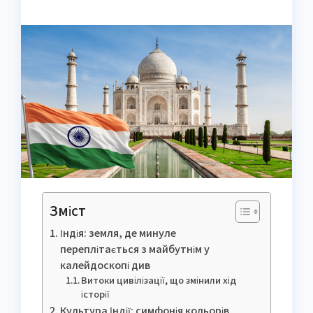
Зміст
Індія: земля, де минуле
переплітається з майбутнім у
калейдоскопі див
Витоки цивілізації, що змінили хід
історії
Культура Індії: симфонія кольорів,