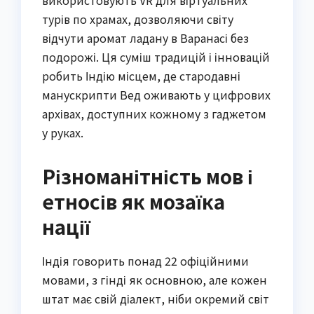
використовують VR для віртуальних
турів по храмах, дозволяючи світу
відчути аромат ладану в Варанасі без
подорожі. Ця суміш традицій і інновацій
робить Індію місцем, де стародавні
манускрипти Вед оживають у цифрових
архівах, доступних кожному з гаджетом
у руках.
Різноманітність мов і
етносів як мозаїка
нації
Індія говорить понад 22 офіційними
мовами, з гінді як основною, але кожен
штат має свій діалект, ніби окремий світ