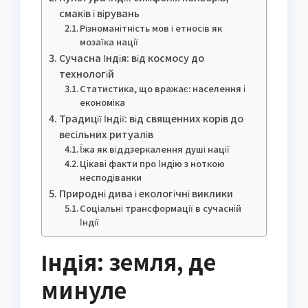
смаків і вірувань
Різноманітність мов і етносів як
мозаїка нації
Сучасна Індія: від космосу до
технологій
Статистика, що вражає: населення і
економіка
Традиції Індії: від священних корів до
весільних ритуалів
Їжа як віддзеркалення душі нації
Цікаві факти про Індію з ноткою
несподіванки
Природні дива і екологічні виклики
Соціальні трансформації в сучасній
Індії
Індія: земля, де
минуле