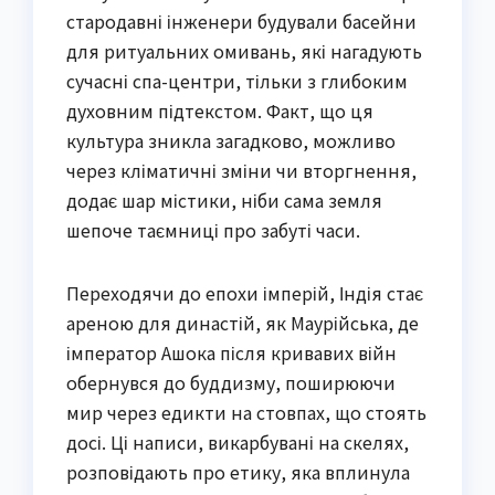
стародавні інженери будували басейни
для ритуальних омивань, які нагадують
сучасні спа-центри, тільки з глибоким
духовним підтекстом. Факт, що ця
культура зникла загадково, можливо
через кліматичні зміни чи вторгнення,
додає шар містики, ніби сама земля
шепоче таємниці про забуті часи.
Переходячи до епохи імперій, Індія стає
ареною для династій, як Маурійська, де
імператор Ашока після кривавих війн
обернувся до буддизму, поширюючи
мир через едикти на стовпах, що стоять
досі. Ці написи, викарбувані на скелях,
розповідають про етику, яка вплинула