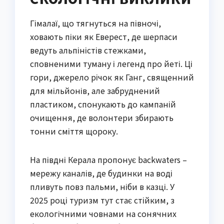
Гімалаї, що тягнуться на півночі,
ховають піки як Еверест, де шерпаси
ведуть альпіністів стежками,
сповненими туману і легенд про йеті. Ці
гори, джерело річок як Ганг, священний
для мільйонів, але забруднений
пластиком, спонукають до кампаній
очищення, де волонтери збирають
тонни сміття щороку.
На півдні Керала пропонує backwaters –
мережу каналів, де будинки на воді
пливуть повз пальми, ніби в казці. У
2025 році туризм тут стає стійким, з
екологічними човнами на сонячних