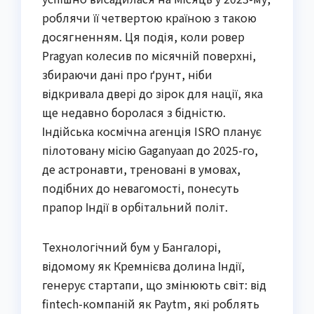
роблячи її четвертою країною з такою
досягненням. Ця подія, коли ровер
Pragyan колесив по місячній поверхні,
збираючи дані про ґрунт, ніби
відкривала двері до зірок для нації, яка
ще недавно боролася з бідністю.
Індійська космічна агенція ISRO планує
пілотовану місію Gaganyaan до 2025-го,
де астронавти, треновані в умовах,
подібних до невагомості, понесуть
прапор Індії в орбітальний політ.
Технологічний бум у Бангалорі,
відомому як Кремнієва долина Індії,
генерує стартапи, що змінюють світ: від
fintech-компаній як Paytm, які роблять