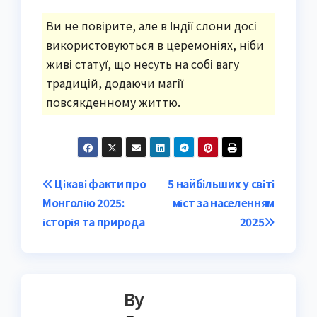
Ви не повірите, але в Індії слони досі
використовуються в церемоніях, ніби
живі статуї, що несуть на собі вагу
традицій, додаючи магії
повсякденному життю.
Post
Цікаві факти про
5 найбільших у світі
Монголію 2025:
міст за населенням
navigation
історія та природа
2025
By