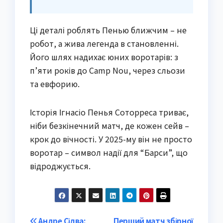
Ці деталі роблять Пенью ближчим – не
робот, а жива легенда в становленні.
Його шлях надихає юних воротарів: з
п’яти років до Camp Nou, через сльози
та евфорию.
Історія Ігнасіо Пенья Соторреса триває,
ніби безкінечний матч, де кожен сейв –
крок до вічності. У 2025-му він не просто
воротар – символ надії для “Барси”, що
відроджується.
Андре Сілва:
Перший матч збірної