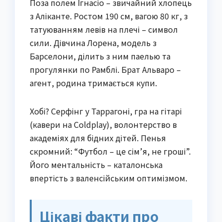
Поза полем Ігнасіо – звичайний хлопець
з Аліканте. Ростом 190 см, вагою 80 кг, з
татуюванням левів на плечі – символ
сили. Дівчина Лорена, модель з
Барселони, ділить з ним паелью та
прогулянки по Рамблі. Брат Альваро –
агент, родина тримається купи.
Хобі? Серфінг у Таррагоні, гра на гітарі
(кавери на Coldplay), волонтерство в
академіях для бідних дітей. Пенья
скромний: “Футбол – це сім’я, не гроші”.
Його ментальність – каталонська
впертість з валенсійським оптимізмом.
Цікаві факти про