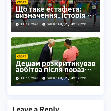
СПОРТ
Що таке естафета:
визначення, історія та
правила
JUL 17, 2026
ОЛЕКСАНДР ДИХТЯРУК
СПОРТ
Дешам розкритикував
арбітра після поразки
Франції від Іспанії
JUL 15, 2026
ОЛЕКСАНДР ДИХТЯРУК
Leave a Reply