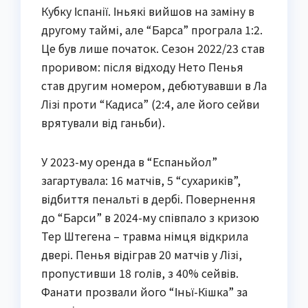
Кубку Іспанії. Іньякі вийшов на заміну в
другому таймі, але “Барса” програла 1:2.
Це був лише початок. Сезон 2022/23 став
проривом: після відходу Нето Пенья
став другим номером, дебютувавши в Ла
Лізі проти “Кадиса” (2:4, але його сейви
врятували від ганьби).
У 2023-му оренда в “Еспаньйол”
загартувала: 16 матчів, 5 “сухариків”,
відбиття пенальті в дербі. Повернення
до “Барси” в 2024-му співпало з кризою
Тер Штегенa – травма німця відкрила
двері. Пенья відіграв 20 матчів у Лізі,
пропустивши 18 голів, з 40% сейвів.
Фанати прозвали його “Іньї-Кішка” за