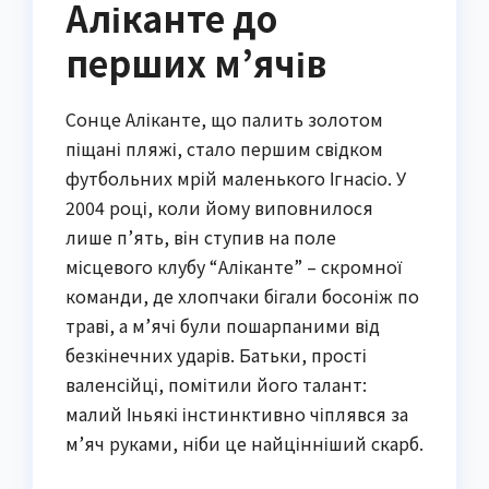
Аліканте до
перших м’ячів
Сонце Аліканте, що палить золотом
піщані пляжі, стало першим свідком
футбольних мрій маленького Ігнасіо. У
2004 році, коли йому виповнилося
лише п’ять, він ступив на поле
місцевого клубу “Аліканте” – скромної
команди, де хлопчаки бігали босоніж по
траві, а м’ячі були пошарпаними від
безкінечних ударів. Батьки, прості
валенсійці, помітили його талант:
малий Іньякі інстинктивно чіплявся за
м’яч руками, ніби це найцінніший скарб.