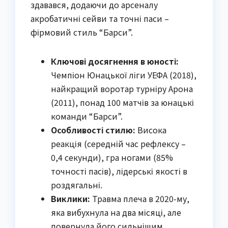
здавався, додаючи до арсеналу
акробатичні сейви та точні паси –
фірмовий стиль “Барси”.
Ключові досягнення в юності:
Чемпіон Юнацької ліги УЕФА (2018),
найкращий воротар турніру Арона
(2011), понад 100 матчів за юнацькі
команди “Барси”.
Особливості стилю:
Висока
реакція (середній час рефлексу –
0,4 секунди), гра ногами (85%
точності пасів), лідерські якості в
роздягальні.
Виклики:
Травма плеча в 2020-му,
яка вибухнула на два місяці, але
повернула його сильнішим.