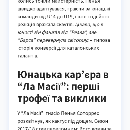
колись точіли майстерність. Пенья
швидко адаптувався, граючи за юнацькі
команди від U14 до U19, і вже тоді його
реакція вражала скаутів.
Цікаво, що в
юності він фанатів від “Реала”, але
“Барса” перевернула світогляд
– типова
історія конверсії для каталонських
талантів.
Юнацька кар’єра в
“Ла Масії”: перші
трофеї та виклики
У “Ла Масії” Ігнасіо Пенья Соторрес
розквітнув, як кактус під дощем. Сезон
2017/18 став переломним: його команда