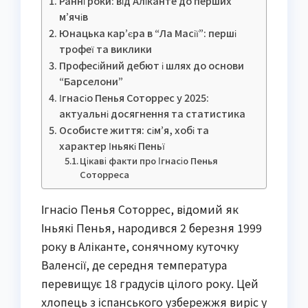
Ранні роки: від Аліканте до перших
м’ячів
Юнацька кар’єра в “Ла Масії”: перші
трофеї та виклики
Професійний дебют і шлях до основи
“Барселони”
Ігнасіо Пенья Соторрес у 2025:
актуальні досягнення та статистика
Особисте життя: сім’я, хобі та
характер Іньякі Пеньї
Цікаві факти про Ігнасіо Пенья
Соторреса
Ігнасіо Пенья Соторрес, відомий як
Іньякі Пенья, народився 2 березня 1999
року в Аліканте, сонячному куточку
Валенсії, де середня температура
перевищує 18 градусів цілого року. Цей
хлопець з іспанського узбережжя виріс у