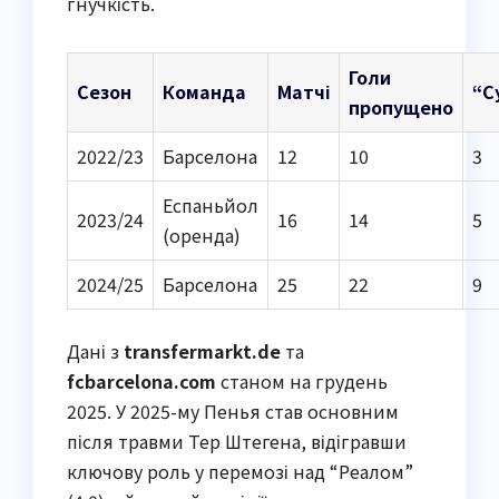
гнучкість.
Голи
Сезон
Команда
Матчі
“С
пропущено
2022/23
Барселона
12
10
3
Еспаньйол
2023/24
16
14
5
(оренда)
2024/25
Барселона
25
22
9
Дані з
transfermarkt.de
та
fcbarcelona.com
станом на грудень
2025. У 2025-му Пенья став основним
після травми Тер Штегенa, відігравши
ключову роль у перемозі над “Реалом”