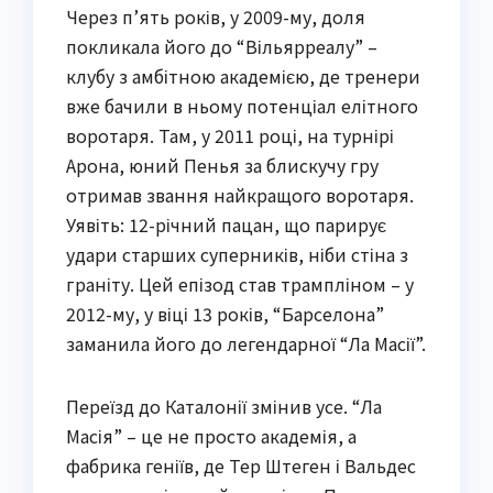
Через п’ять років, у 2009-му, доля
покликала його до “Вільярреалу” –
клубу з амбітною академією, де тренери
вже бачили в ньому потенціал елітного
воротаря. Там, у 2011 році, на турнірі
Арона, юний Пенья за блискучу гру
отримав звання найкращого воротаря.
Уявіть: 12-річний пацан, що парирує
удари старших суперників, ніби стіна з
граніту. Цей епізод став трампліном – у
2012-му, у віці 13 років, “Барселона”
заманила його до легендарної “Ла Масії”.
Переїзд до Каталонії змінив усе. “Ла
Масія” – це не просто академія, а
фабрика геніїв, де Тер Штеген і Вальдес