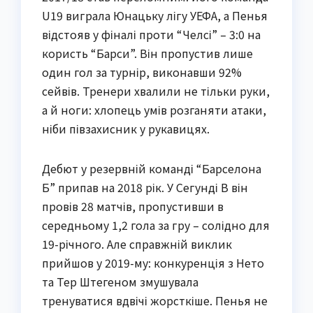
U19 виграла Юнацьку лігу УЕФА, а Пенья
відстояв у фіналі проти “Челсі” – 3:0 на
користь “Барси”. Він пропустив лише
один гол за турнір, виконавши 92%
сейвів. Тренери хвалили не тільки руки,
а й ноги: хлопець умів розганяти атаки,
ніби півзахисник у рукавицях.
Дебют у резервній команді “Барселона
Б” припав на 2018 рік. У Сегунді B він
провів 28 матчів, пропустивши в
середньому 1,2 гола за гру – солідно для
19-річного. Але справжній виклик
прийшов у 2019-му: конкуренція з Нето
та Тер Штегеном змушувала
тренуватися вдвічі жорсткіше. Пенья не