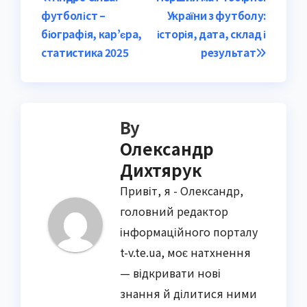
Post
футболіст –
України з футболу:
navigation
біографія, кар’єра,
історія, дата, склад і
статистика 2025
результат
By
Олександр
Дихтярук
Привіт, я - Олександр,
головний редактор
інформаційного порталу
t-v.te.ua, моє натхнення
— відкривати нові
знання й ділитися ними