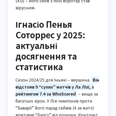
(4:0) – його сейв з лінії воротар став
вірусним.
Ігнасіо Пенья
Соторрес у 2025:
актуальні
досягнення та
статистика
Сезон 2024/25 для Іньякі – вершина.
Він
відстояв 9 “сухих” матчів у Ла Лізі, з
рейтингом 7.4 за WhoScored
– вище за
багатьох зірок. У Лізі чемпіонів проти
“Баварії” його парад сейвів (4 за матч)
врятував “Барсу” від поразки. Контракт