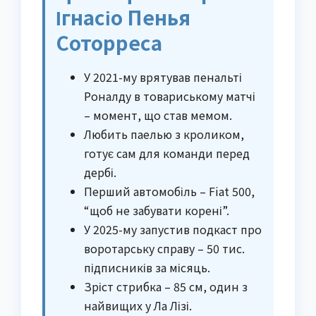
Ігнасіо Пенья
Соторреса
У 2021-му врятував пенальті
Роналду в товариському матчі
– момент, що став мемом.
Любить паелью з кроликом,
готує сам для команди перед
дербі.
Перший автомобіль – Fiat 500,
“щоб не забувати корені”.
У 2025-му запустив подкаст про
воротарську справу – 50 тис.
підписників за місяць.
Зріст стрибка – 85 см, один з
найвищих у Ла Лізі.