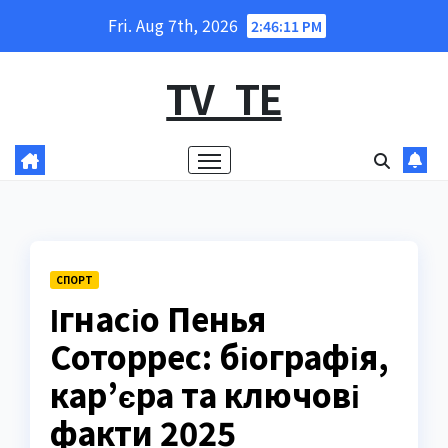
Skip
Fri. Aug 7th, 2026
2:46:12 PM
to
content
TV_TE
СПОРТ
Ігнасіо Пенья
Соторрес: біографія,
кар’єра та ключові
факти 2025