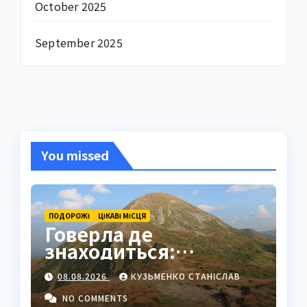
October 2025
September 2025
You missed
ПОДОРОЖІ
ЦІКАВІ МІСЦЯ
Говерла де
знаходиться:
найвища вершина
08.08.2026
КУЗЬМЕНКО СТАНІСЛАВ
України в серці
Карпат
NO COMMENTS