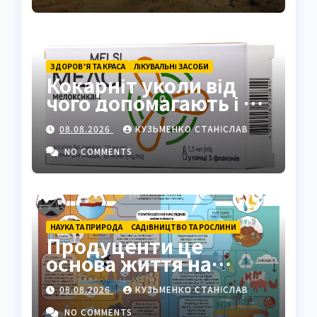
ЗДОРОВ’Я ТА КРАСА
ЛІКУВАЛЬНІ ЗАСОБИ
Кокарніт уколи від
чого допомагають і як
працюють
08.08.2026
КУЗЬМЕНКО СТАНІСЛАВ
NO COMMENTS
НАУКА ТА ПРИРОДА
САДІВНИЦТВО ТА РОСЛИНИ
Продуценти це
основа життя на
Землі: повний гід
08.08.2026
КУЗЬМЕНКО СТАНІСЛАВ
NO COMMENTS