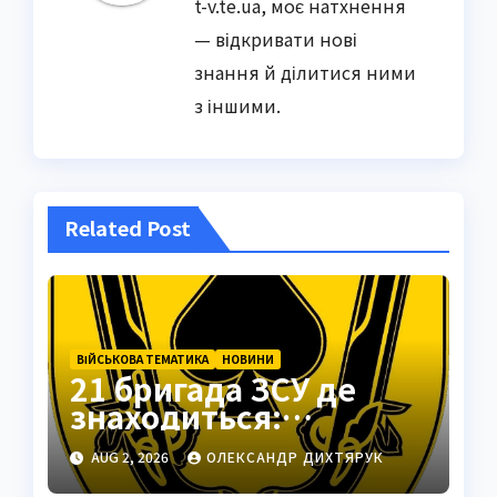
t-v.te.ua, моє натхнення
— відкривати нові
знання й ділитися ними
з іншими.
Related Post
ВІЙСЬКОВА ТЕМАТИКА
НОВИНИ
21 бригада ЗСУ де
знаходиться:
Подільськ як
AUG 2, 2026
ОЛЕКСАНДР ДИХТЯРУК
стратегічний центр