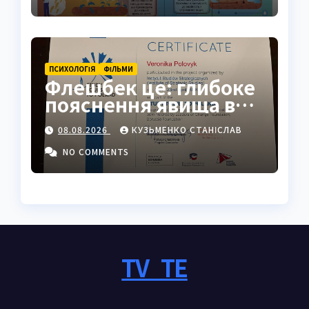
ПСИХОЛОГІЯ
ФІЛЬМИ
Флешбек це: глибоке
пояснення явища в
психології, кіно та
08.08.2026
КУЗЬМЕНКО СТАНІСЛАВ
житті
NO COMMENTS
TV_TE