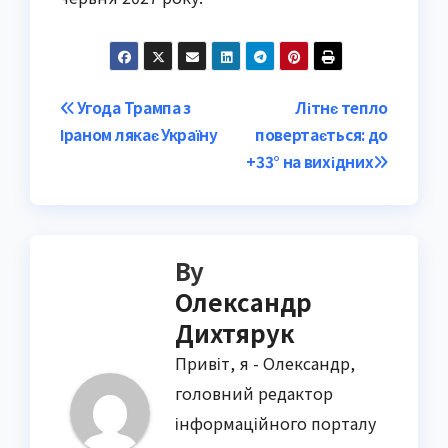
Post
Угода Трампа з
Літнє тепло
Іраном лякає Україну
повертається: до
navigation
+33° на вихідних
By
Олександр
Дихтярук
Привіт, я - Олександр,
головний редактор
інформаційного порталу