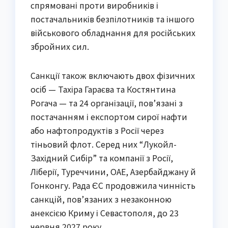
спрямовані проти виробників і
постачальників безпілотників та іншого
військового обладнання для російських
збройних сил.
Санкції також включають двох фізичних
осіб — Тахіра Гараєва та Костянтина
Рогача — та 24 організації, пов’язані з
постачанням і експортом сирої нафти
або нафтопродуктів з Росії через
тіньовий флот. Серед них “Лукойл-
Західний Сибір” та компанії з Росії,
Ліберії, Туреччини, ОАЕ, Азербайджану й
Гонконгу. Рада ЄС продовжила чинність
санкцій, пов’язаних з незаконною
анексією Криму і Севастополя, до 23
червня 2027 року.