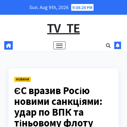
Skip
Sun. Aug 9th, 2026
9:08:25 PM
to
content
TV_TE
НОВИНИ
ЄС вразив Росію
новими санкціями:
удар по ВПК та
тіньовому флоту