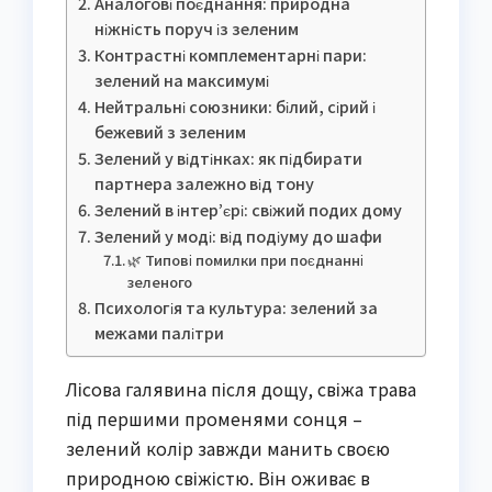
Аналогові поєднання: природна
ніжність поруч із зеленим
Контрастні комплементарні пари:
зелений на максимумі
Нейтральні союзники: білий, сірий і
бежевий з зеленим
Зелений у відтінках: як підбирати
партнера залежно від тону
Зелений в інтер’єрі: свіжий подих дому
Зелений у моді: від подіуму до шафи
🌿 Типові помилки при поєднанні
зеленого
Психологія та культура: зелений за
межами палітри
Лісова галявина після дощу, свіжа трава
під першими променями сонця –
зелений колір завжди манить своєю
природною свіжістю. Він оживає в