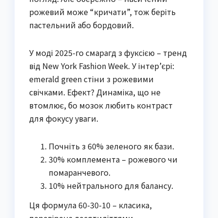
рожевий може “кричати”, тож беріть
пастельний або бордовий.
У моді 2025-го смарагд з фуксією – тренд
від New York Fashion Week. У інтер’єрі:
emerald green стіни з рожевими
свічками. Ефект? Динаміка, що не
втомлює, бо мозок любить контраст
для фокусу уваги.
Почніть з 60% зеленого як бази.
30% комплемента – рожевого чи
помаранчевого.
10% нейтрального для балансу.
Ця формула 60-30-10 – класика,
перевірена десятиліттями.