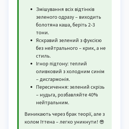
Змішування всіх відтінків
зеленого одразу – виходить
болотяна каша, беріть 2-3
тони.
Яскравий зелений з фуксією
без нейтрального – крик, а не
стиль.
Ігнор підтону: теплий
оливковий з холодним синім
– дисгармонія.
Пересичення: зелений скрізь
– нудьга, розбавляйте 40%
нейтральним.
Виникають через брак теорії, але з
колом Іттена – легко уникнути! 😎