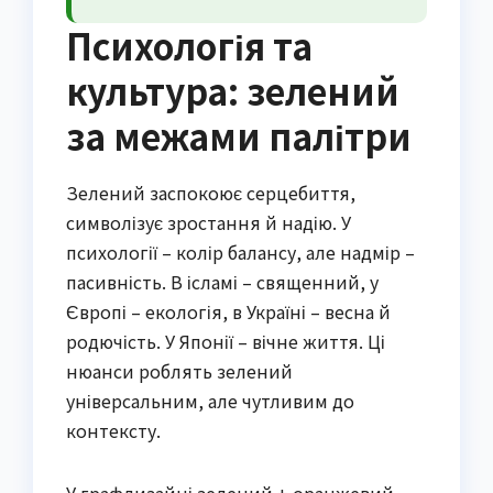
Психологія та
культура: зелений
за межами палітри
Зелений заспокоює серцебиття,
символізує зростання й надію. У
психології – колір балансу, але надмір –
пасивність. В ісламі – священний, у
Європі – екологія, в Україні – весна й
родючість. У Японії – вічне життя. Ці
нюанси роблять зелений
універсальним, але чутливим до
контексту.
У графдизайні зелений + оранжевий