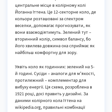
центральне місце в колірному колі
Йоганна Іттена. Це 12-секторне коло, де
кольори розташовані за спектром
веселки, допомагає прогнозувати, як
вони взаємодіятимуть. Зелений тут –
вторинний колір, символ балансу, бо
його хвилева довжина ока сприймає як
найбільш комфортну для зору.
Уявіть коло як годинник: зелений на 5-
й годині. Сусіди – аналоги для м’якості,
протилежний – комплементар для
вибуху енергії. Ця схема, розроблена в
1921 році, досі править у дизайні. За
даними колірного кола Іттена на
wikipedia.org, правильні комбінації