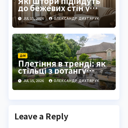
Які штори підійдуть
до бежевих стін у
2026 році
JUL 15, 2026
ОЛЕКСАНДР ДИХТЯРУК
ДІМ
Плетіння в тренді: як
стільці з ротангу
створюють
JUL 15, 2026
ОЛЕКСАНДР ДИХТЯРУК
атмосферу затишного
європейського кафе
прямо у вас у саду
Leave a Reply