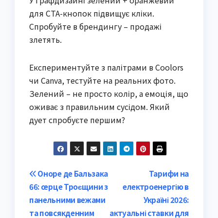
для CTA-кнопок підвищує кліки.
Спробуйте в брендингу – продажі
злетять.
Експериментуйте з палітрами в Coolors
чи Canva, тестуйте на реальних фото.
Зелений – не просто колір, а емоція, що
оживає з правильним сусідом. Який
дует спробуєте першим?
Post
Оноре де Бальзака
Тарифи на
66: серце Троєщини з
електроенергію в
navigation
панельними вежами
Україні 2026:
та повсякденним
актуальні ставки для