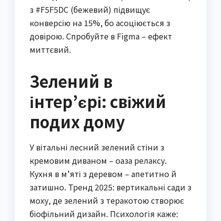
з #F5F5DC (бежевий) підвищує
конверсію на 15%, бо асоціюється з
довірою. Спробуйте в Figma – ефект
миттєвий.
Зелений в
інтер’єрі: свіжий
подих дому
У вітальні лесний зелений стіни з
кремовим диваном – оаза релаксу.
Кухня в м’яті з деревом – апетитно й
затишно. Тренд 2025: вертикальні сади з
моху, де зелений з теракотою створює
біофільний дизайн. Психологія каже: