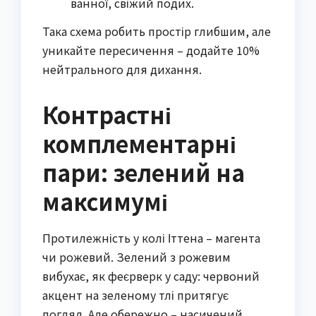
ванної, свіжий подих.
Така схема робить простір глибшим, але
уникайте пересичення – додайте 10%
нейтрального для дихання.
Контрастні
комплементарні
пари: зелений на
максимумі
Протилежність у колі Іттена – магента
чи рожевий. Зелений з рожевим
вибухає, як феєрверк у саду: червоний
акцент на зеленому тлі притягує
погляд. Але обережно – насичений