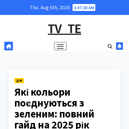
Skip
Thu. Aug 6th, 2026
3:47:39 AM
to
content
TV_TE
ДІМ
Які кольори
поєднуються з
зеленим: повний
гайд на 2025 рік