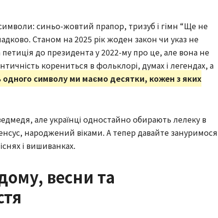
символи: синьо-жовтий прапор, тризуб і гімн “Ще не
падково. Станом на 2025 рік жоден закон чи указ не
 петиція до президента у 2022-му про це, але вона не
ентичність корениться в фольклорі, думах і легендах, а
 одного символу ми маємо десятки, кожен з яких
ведмедя, але українці одностайно обирають лелеку в
нсус, народжений віками. А тепер давайте зануримося
існях і вишиванках.
дому, весни та
стя