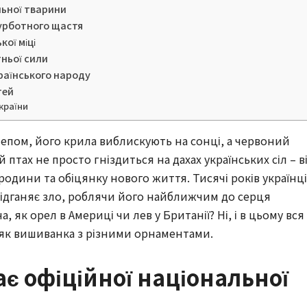
льної тварини
турботного щастя
кої міці
тньої сили
країнського народу
тей
країни
тепом, його крила виблискують на сонці, а червоний
 птах не просто гніздиться на дахах українських сіл – в
одини та обіцянку нового життя. Тисячі років українці
 відганяє зло, роблячи його найближчим до серця
, як орел в Америці чи лев у Британії? Ні, і в цьому вся
, як вишиванка з різними орнаментами.
ає офіційної національної