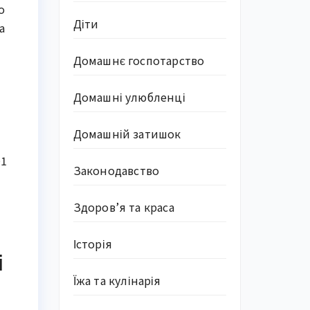
о
Діти
а
Домашнє госпотарство
Домашні улюбленці
Домашній затишок
01
Законодавство
Здоров’я та краса
Історія
і
Їжа та кулінарія