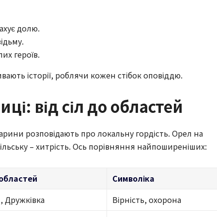
ахує долю.
відьму.
их героїв.
вають історії, роблячи кожен стібок оповіддю.
ці: від сіл до областей
варини розповідають про локальну гордість. Орел на
ільську – хитрість. Ось порівняння найпоширеніших:
/областей
Символіка
 Дружківка
Вірність, охорона