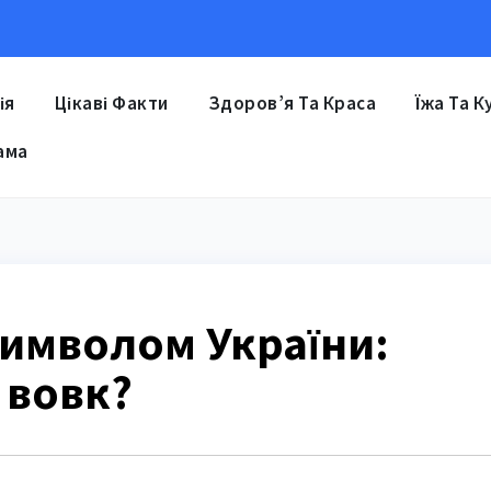
ія
Цікаві Факти
Здоров’я Та Краса
Їжа Та К
ама
символом України:
 вовк?