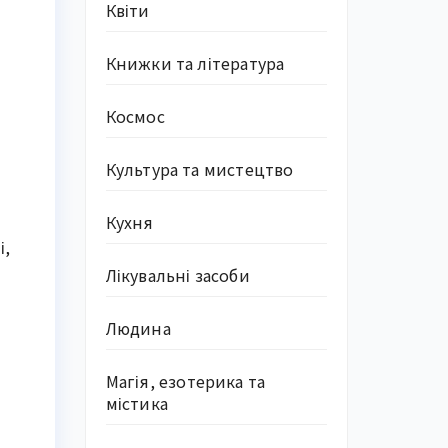
Квіти
Книжки та література
Космос
Культура та мистецтво
Кухня
і,
Лікувальні засоби
Людина
Магія, езотерика та
містика