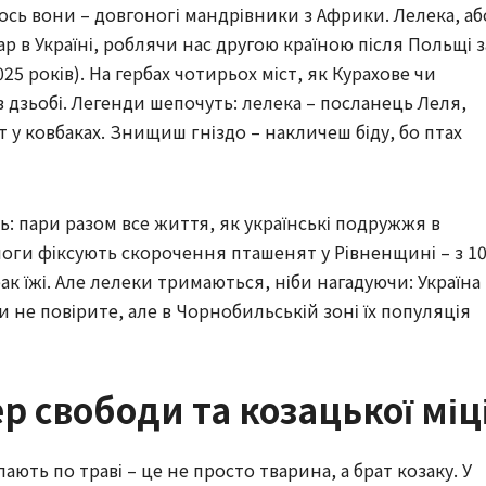
і ось вони – довгоногі мандрівники з Африки. Лелека, аб
пар в Україні, роблячи нас другою країною після Польщі з
5 років). На гербах чотирьох міст, як Курахове чи
в дзьобі. Легенди шепочуть: лелека – посланець Леля,
у ковбаках. Знищиш гніздо – накличеш біду, бо птах
ь: пари разом все життя, як українські подружжя в
ологи фіксують скорочення пташенят у Рівненщині – з 1
рак їжі. Але лелеки тримаються, ніби нагадуючи: Україна
и не повірите, але в Чорнобильській зоні їх популяція
ер свободи та козацької міц
пають по траві – це не просто тварина, а брат козаку. У