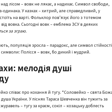
 над лісом – вовк не лякає, а надихає. Символ свободи,
а-одинака. У казках – хитрий, але справедливий, у
стоїть на варті. Фольклор пов’язує його з тотемом
 від вовка. Сьогодні вовк – емблема ЗСУ в деяких
ться за зграю.
ють, популяція зросла – парадокс, але символ стійкості
і символи: Полісся – вовк, бо дикий і мудрий.
ахи: мелодія душі
ду
ко співає про кохання й тугу. “Соловейко – свята Бож
 душа України. У піснях Тараса Шевченка він тужить за
журавель – тугу за краєм, сокіл – козацьку доблесть