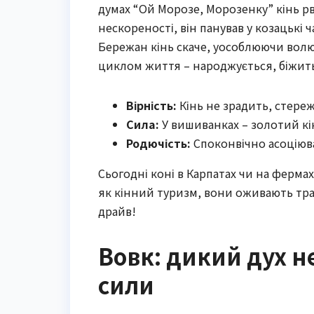
думах “Ой Морозе, Морозенку” кінь рв
нескореності, він панував у козацькі 
Бережан кінь скаче, уособлюючи волю
циклом життя – народжується, біжить,
Вірність:
Кінь не зрадить, стереж
Сила:
У вишиванках – золотий кін
Родючість:
Споконвічно асоціюва
Сьогодні коні в Карпатах чи на ферма
як кінний туризм, вони оживають трад
драйв!
Вовк: дикий дух н
сили