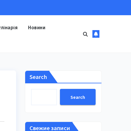
улінарія
Новини
Search
Search
Свежие записи