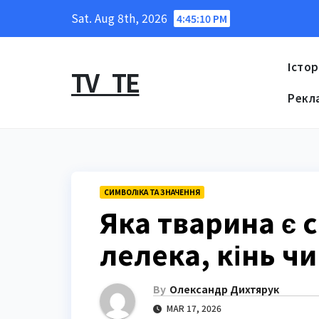
Skip
Sat. Aug 8th, 2026
4:45:11 PM
to
content
Істор
TV_TE
Рекл
СИМВОЛІКА ТА ЗНАЧЕННЯ
Яка тварина є 
лелека, кінь чи
By
Олександр Дихтярук
MAR 17, 2026