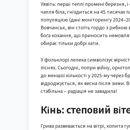
Уявіть: перші теплі промені березня, 
чапля біла, гніздиться на 45 тисячах 
популяцією (дані моніторингу 2024–202
Вовчанськ, він стоїть гордо з рибкою 
бога кохання, що приносить немовлят 
обирає тільки добрі хати.
У фольклорі лелека символізує вірніст
піснях. Сьогодні, попри війну, орніт
до меншої кількості у 2025-му через б
відроджується, як весна після зими. В
стабільна – радіація не завадила!
Кінь: степовий віт
Грива развевається на вітрі, копита гу