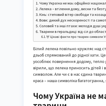
Чому Україна не має офіційної націона
Лелека – втілення дому, весни та без
Кінь: степовий вітер свободи та козаць
Вовк: дикий дух нескореності та само
Соловей та інші птахи: мелодія душі у
Тварини в геральдиці: від сіл до облас
🦌 Цікаві факти про тварин-символи У
Білий лелека повільно кружляє над с
дзьоб спрямований до рідної хати. Цей
уособлює повернення додому, тепло р
вірили, що лелека приносить дітей і
символом. Але чи є в нас єдина тварина
краса – наша символіка багатогранна
Чому Україна не м
тварини