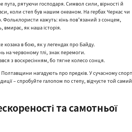
е пута, рятуючи господаря. Символ сили, вірності й
часи, коли степ був нашим океаном. На гербах Черкас чи
. Фольклористи кажуть: кінь пов’язаний з сонцем,
 вмирає, як наша історія.
е козака в бою, як у легендах про Байду.
ь на червоному тлі, знак перемоги.
вся з воскресінням, бо тягне колесо сонця.
х Полтавщини нагадують про предків. У сучасному спорт
иції – спробуйте галопом по степу, відчуєте той самий
ескореності та самотньої