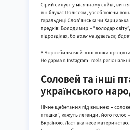
Сірий силует у місячному сяйві, виття
він блукає Поліссям, уособлюючи воїн
геральдиці Слов’янська чи Харцизька 
предків: Володимир – “володар світу”,
підрозділах, бо
вовк не здається, боре
У Чорнобильській зоні вовки процвіта
Не дарма в Instagram- reels регіональн
Соловей та інші пт
українського наро
Нічне щебетання під вишнею – соловей
пташка”, кажуть легенди, його голос –
Вкраїною. Ластівка несе материнство, 