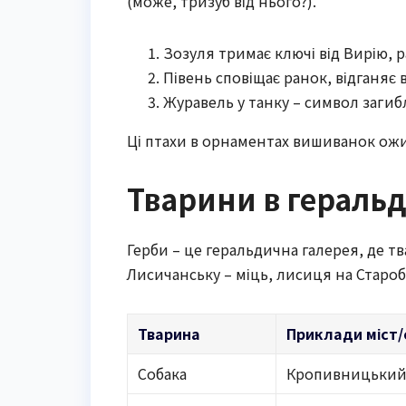
(може, тризуб від нього?).
Зозуля тримає ключі від Вирію, р
Півень сповіщає ранок, відганяє 
Журавель у танку – символ загибл
Ці птахи в орнаментах вишиванок ожи
Тварини в геральди
Герби – це геральдична галерея, де т
Лисичанську – міць, лисиця на Староб
Тварина
Приклади міст
Собака
Кропивницький,