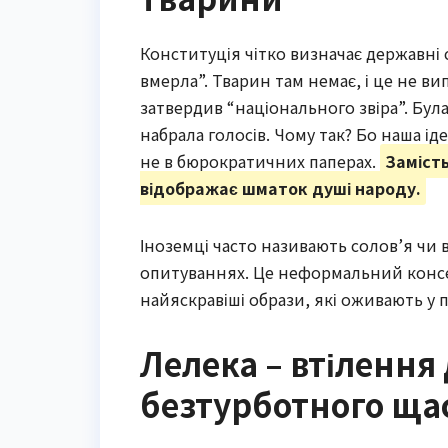
Конституція чітко визначає державні 
вмерла”. Тварин там немає, і це не ви
затвердив “національного звіра”. Була
набрала голосів. Чому так? Бо наша ід
не в бюрократичних паперах.
Замість
відображає шматок душі народу.
Іноземці часто називають солов’я чи 
опитуваннях. Це неформальний консе
найяскравіші образи, які оживають у п
Лелека – втілення 
безтурботного ща