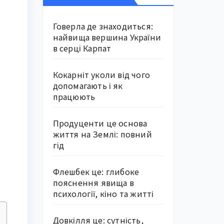
Говерла де знаходиться:
найвища вершина України
в серці Карпат
Кокарніт уколи від чого
допомагають і як
працюють
Продуценти це основа
життя на Землі: повний
гід
Флешбек це: глибоке
пояснення явища в
психології, кіно та житті
Довкілля це: сутність,