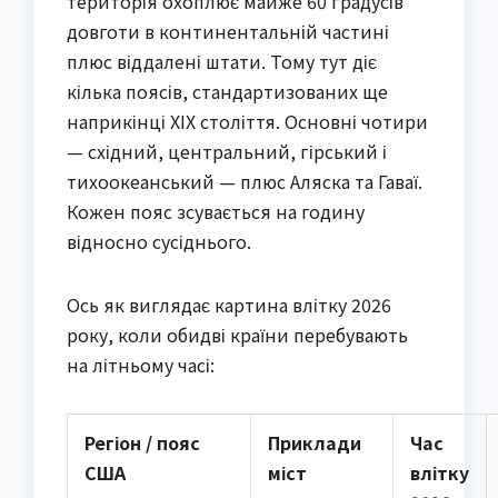
територія охоплює майже 60 градусів
довготи в континентальній частині
плюс віддалені штати. Тому тут діє
кілька поясів, стандартизованих ще
наприкінці XIX століття. Основні чотири
— східний, центральний, гірський і
тихоокеанський — плюс Аляска та Гаваї.
Кожен пояс зсувається на годину
відносно сусіднього.
Ось як виглядає картина влітку 2026
року, коли обидві країни перебувають
на літньому часі:
Регіон / пояс
Приклади
Час
США
міст
влітку