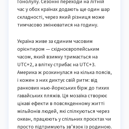
Гонолулу. Сезонні переходи на літній
час у обох країнах додають ще один шар
складності, через який різниця може
тимчасово змінюватися на годину.
Україна живе за єдиним часовим
орієнтиром — східноєвропейським
часом, який взимку тримається на
UTC+2, а влітку стрибає на UTC+3.
Америка ж розкинулася на кілька поясів,
і кожен з них диктує свій ритм: від
ранкових нью-йоркських бірж до тихих
гавайських пляжів. Ця мозаїка створює
цікаві ефекти в повсякденному житті
мільйонів людей, які спілкуються через
океан, працюють у спільних проєктах чи
просто підтримують зв’язок із родиною.