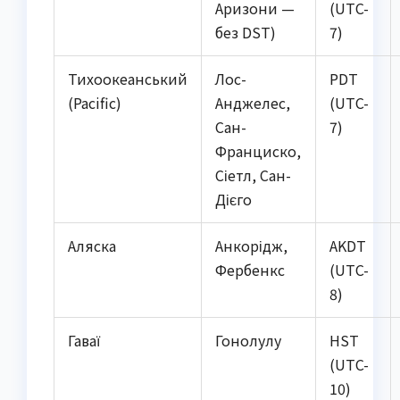
Аризони —
(UTC-
без DST)
7)
Тихоокеанський
Лос-
PDT
(Pacific)
Анджелес,
(UTC-
Сан-
7)
Франциско,
Сіетл, Сан-
Дієго
Аляска
Анкорідж,
AKDT
Фербенкс
(UTC-
8)
Гаваї
Гонолулу
HST
(UTC-
10)