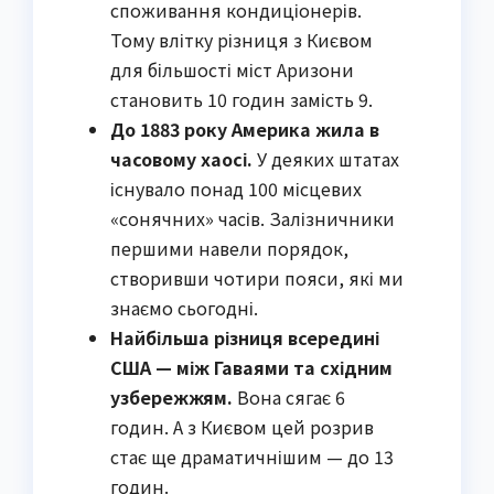
споживання кондиціонерів.
Тому влітку різниця з Києвом
для більшості міст Аризони
становить 10 годин замість 9.
До 1883 року Америка жила в
часовому хаосі.
У деяких штатах
існувало понад 100 місцевих
«сонячних» часів. Залізничники
першими навели порядок,
створивши чотири пояси, які ми
знаємо сьогодні.
Найбільша різниця всередині
США — між Гаваями та східним
узбережжям.
Вона сягає 6
годин. А з Києвом цей розрив
стає ще драматичнішим — до 13
годин.