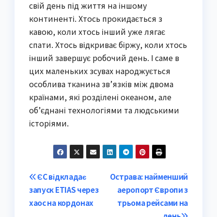
свій день під життя на іншому
континенті. Хтось прокидається з
кавою, коли хтось інший уже лягає
спати. Хтось відкриває біржу, коли хтось
інший завершує робочий день. І саме в
цих маленьких зсувах народжується
особлива тканина зв’язків між двома
країнами, які розділені океаном, але
об’єднані технологіями та людськими
історіями.
Post
ЄС відкладає
Острава: найменший
запуск ETIAS через
аеропорт Європи з
navigation
хаос на кордонах
трьома рейсами на
день