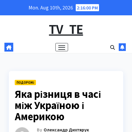
Skip
Mon. Aug 10th, 2026
2:16:02 PM
to
content
TV_TE
ПОДОРОЖІ
Яка різниця в часі
між Україною і
Америкою
By
Олександр Дихтярук