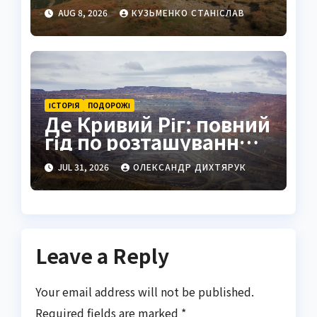
найвища вершина
AUG 8, 2026
КУЗЬМЕНКО СТАНІСЛАВ
України в серці
Карпат
ІСТОРІЯ
ПОДОРОЖІ
Де Кривий Ріг: повний
гід по розташуванню,
історії та життю міста
JUL 31, 2026
ОЛЕКСАНДР ДИХТЯРУК
Leave a Reply
Your email address will not be published.
Required fields are marked
*