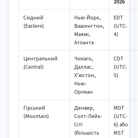
2026
Східний
Нью-Йорк,
EDT
(Eastern)
Вашингтон,
(UTC-
Маямі,
4)
Атланта
Центральний
Чикаго,
CDT
(Central)
Даллас,
(UTC-
Х’юстон,
5)
Нью-
Орлеан
Гірський
Денвер,
MDT
(Mountain)
Солт-Лейк-
(UTC-
Сіті
6) або
(більшість
MST