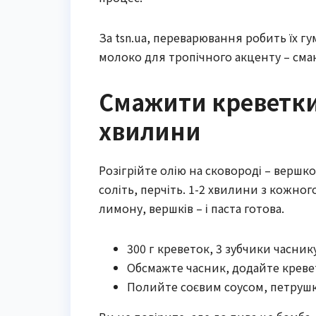
За tsn.ua, переварювання робить їх г
молоко для тропічного акценту – смак
Смажити креветки:
хвилини
Розігрійте олію на сковороді – вершк
соліть, перчіть. 1-2 хвилини з кожного
лимону, вершків – і паста готова.
300 г креветок, 3 зубчики часнику
Обсмажте часник, додайте креве
Полийте соєвим соусом, петруш