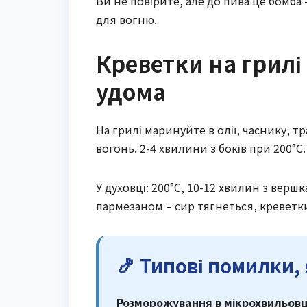
Ви не повірите, але до пива це бомба
для вогню.
Креветки на грилі 
удома
На грилі маринуйте в олії, часнику, т
вогонь. 2-4 хвилини з боків при 200°C
У духовці: 200°C, 10-12 хвилин з вер
пармезаном – сир тягнеться, креветки
🍤 Типові помилки, 
Розморожування в мікрохвильовц