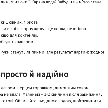
лин, міняючи її. Гаряча вода? Забудьте – м’ясо стане
кишківник, гіркота.
итягніть чорну жилу – це венка, не їстівна.
якщо для коктейлю.
бсушіть папером.
 Руки стануть липкими, але результат вартий: жодної
 просто й надійно
тр), лавром, перцем горошком, лимонним соком.
 не впала. Маленькі – 1-2 хвилини після закипання,
 – готові. Обливайте льодяною водою, щоб зупинити