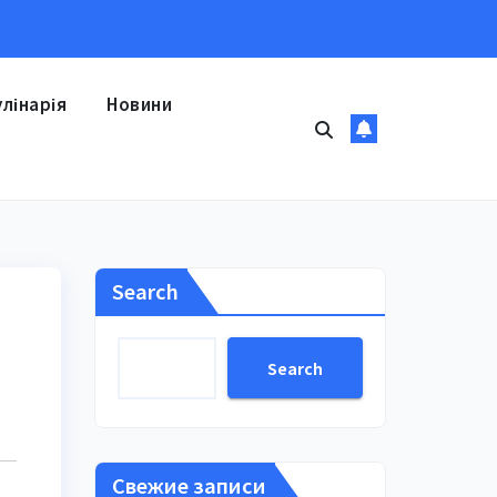
улінарія
Новини
Search
Search
Свежие записи