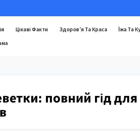
ія
Цікаві Факти
Здоров’я Та Краса
Їжа Та К
ама
еветки: повний гід для
в