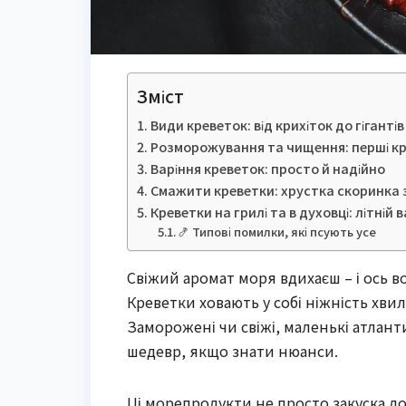
Зміст
Види креветок: від крихіток до гіганті
Розморожування та чищення: перші кр
Варіння креветок: просто й надійно
Смажити креветки: хрустка скоринка 
Креветки на грилі та в духовці: літній
🍤 Типові помилки, які псують усе
Свіжий аромат моря вдихаєш – і ось во
Креветки ховають у собі ніжність хвил
Заморожені чи свіжі, маленькі атлант
шедевр, якщо знати нюанси.
Ці морепродукти не просто закуска до 