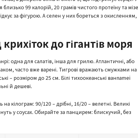
 близько 99 калорій, 20 грамів чистого протеїну та міз
лідкує за фігурою. А селен у них бореться з окисленням,
 крихіток до гігантів моря
нрі: одна для салатів, інша для грилю. Атлантичні, або
маком, часто вже варені. Тигрові вражають смужками на
кі – розміром до 25 см. Білі тихоокеанські ванnamei
ьні й дешеві.
на кілограм: 90/120 – дрібні, 16/20 – велетні. Великі
нуть у соусах. Обирайте за панцирем: блискучий, без