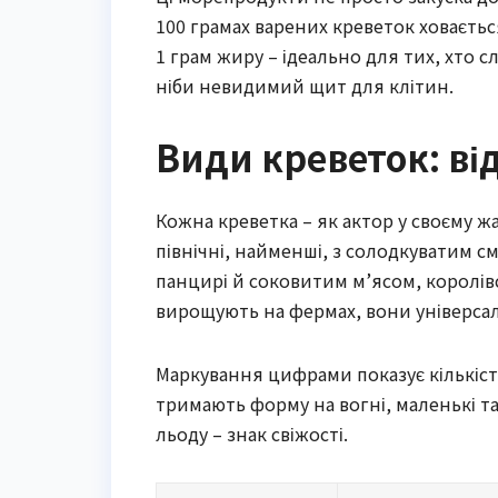
100 грамах варених креветок ховається
1 грам жиру – ідеально для тих, хто с
ніби невидимий щит для клітин.
Види креветок: від
Кожна креветка – як актор у своєму жа
північні, найменші, з солодкуватим с
панцирі й соковитим м’ясом, королівсь
вирощують на фермах, вони універсал
Маркування цифрами показує кількість 
тримають форму на вогні, маленькі та
льоду – знак свіжості.