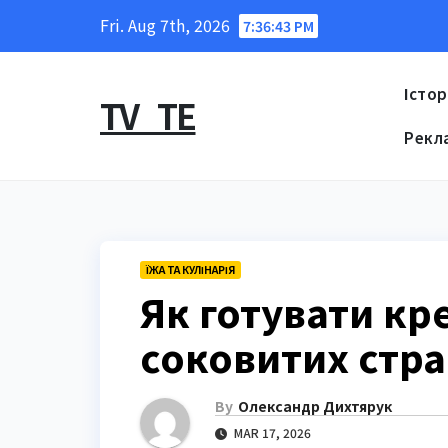
Skip
Fri. Aug 7th, 2026
7:36:44 PM
to
content
Істор
TV_TE
Рекл
ЇЖА ТА КУЛІНАРІЯ
Як готувати кр
соковитих стра
By
Олександр Дихтярук
MAR 17, 2026