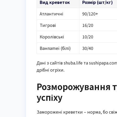
Вид креветок
Розмір (шт/кг)
Атлантичні
90/120+
Тигрові
16/20
Королівські
10/20
Ванnamei (білі)
30/40
Дані з сайтів shuba.life та sushipapa.
дрібні огріхи.
Розморожування т
успіху
Заморожені креветки – норма, бо свіж