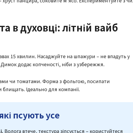
 – хруст панцира, соковите м’ясо. Експериментуйте з чи
та в духовці: літній вайб
равах 15 хвилин. Насаджуйте на шпажури – не впадуть у
. Димок додає копченості, ніби з узбережжя.
шками чи томатами. Форма з фольгою, посипати
 блищать. Ідеально для компанії.
які псують усе
і.
Волога втече, текстура зіпсується – користуйтеся