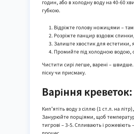
годин, або в холодну воду на 40-60 хви
губкою.
Відріжте голову ножицями – там 
Розріжте панцир вздовж спинки, в
Залиште хвостик для естетики, 
Промийте під холодною водою, о
Чистити сирі легше, варені – швидше.
піску чи присмаку.
Варіння креветок:
Кип’ятіть воду з сіллю (1 ст.л. на лі
Занурюйте порціями, щоб температура
тигрові – 3-5. Спливають і рожевіють
процес.