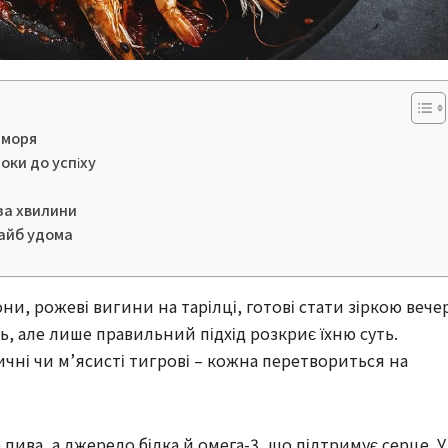
в моря
оки до успіху
за хвилини
 вайб удома
ни, рожеві вигини на тарілці, готові стати зіркою вечер
ь, але лише правильний підхід розкриє їхню суть.
ичні чи м’ясисті тигрові – кожна перетвориться на
пива, а джерело білка й омега-3, що підтримує серце. У