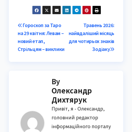
Post
Гороскоп за Таро
Травень 2026:
на 29 квітня: Левам –
найвдаліший місяць
navigation
новий етап,
для чотирьох знаків
Стрільцям – виклики
Зодіаку
By
Олександр
Дихтярук
Привіт, я - Олександр,
головний редактор
інформаційного порталу