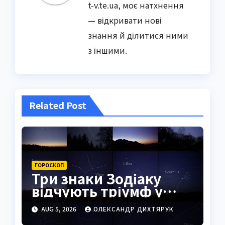
t-v.te.ua, моє натхнення
— відкривати нові
знання й ділитися ними
з іншими.
Related Post
ГОРОСКОП
Три знаки Зодіаку
відчують тріумф у
справах уже
AUG 5, 2026
ОЛЕКСАНДР ДИХТЯРУК
найближчими днями