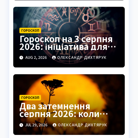
ГОРОСКОП
Гороскоп на 3 серпня
2026: ініціатива для
Овнів, підказки для
AUG 2, 2026
ОЛЕКСАНДР ДИХТЯРУК
Риб
ГОРОСКОП
Два затемнення
серпня 2026: коли
чекати удачі в коханні
JUL 29, 2026
ОЛЕКСАНДР ДИХТЯРУК
та грошах