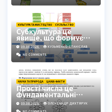
КУЛЬТУРА ТА МИСТЕЦТВО
СУCПІЛЬСТВО
Субкультура це
явище, що формує
ідентичність груп у
09.08.2026
КУЗЬМЕНКО СТАНІСЛАВ
суспільстві
NO COMMENTS
НАУКА ТА ПРИРОДА
ЦІКАВІ ФАКТИ
Прості числа це
фундаментальні
«атоми» математики
09.08.2026
ОЛЕКСАНДР ДИХТЯРУК
NO COMMENTS