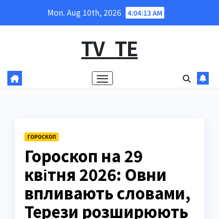
Skip
Mon. Aug 10th, 2026
4:04:14 AM
to
content
TV_TE
ГОРОСКОП
Гороскоп на 29
квітня 2026: Овни
впливають словами,
Терези розширюють