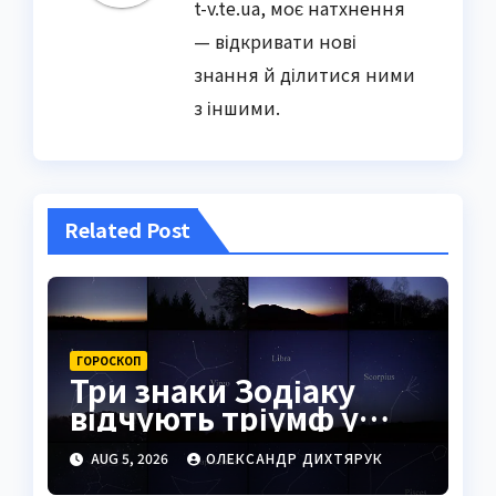
t-v.te.ua, моє натхнення
— відкривати нові
знання й ділитися ними
з іншими.
Related Post
ГОРОСКОП
Три знаки Зодіаку
відчують тріумф у
справах уже
AUG 5, 2026
ОЛЕКСАНДР ДИХТЯРУК
найближчими днями