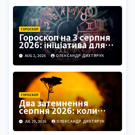
ГОРОСКОП
Гороскоп на 3 серпня
2026: ініціатива для
Овнів, підказки для
AUG 2, 2026
ОЛЕКСАНДР ДИХТЯРУК
Риб
ГОРОСКОП
Два затемнення
серпня 2026: коли
чекати удачі в коханні
JUL 29, 2026
ОЛЕКСАНДР ДИХТЯРУК
та грошах