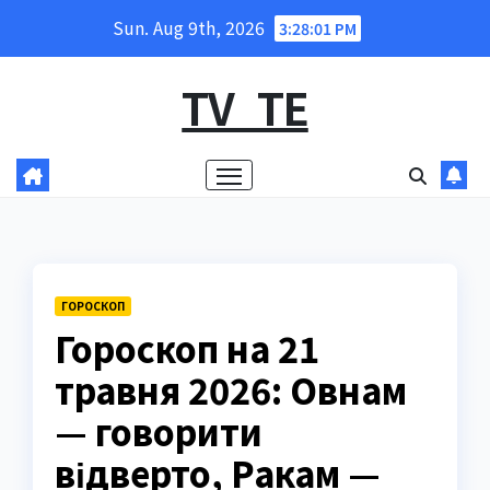
Skip
Sun. Aug 9th, 2026
3:28:02 PM
to
content
TV_TE
ГОРОСКОП
Гороскоп на 21
травня 2026: Овнам
— говорити
відверто, Ракам —