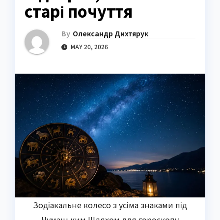
старі почуття
By
Олександр Дихтярук
MAY 20, 2026
Зодіакальне колесо з усіма знаками під
Чумацьким Шляхом для гороскопу