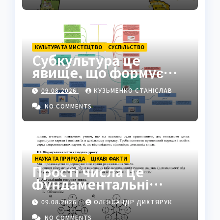
КУЛЬТУРА ТА МИСТЕЦТВО
СУCПІЛЬСТВО
Субкультура це
явище, що формує
ідентичність груп у
09.08.2026
КУЗЬМЕНКО СТАНІСЛАВ
суспільстві
NO COMMENTS
НАУКА ТА ПРИРОДА
ЦІКАВІ ФАКТИ
Прості числа це
фундаментальні
«атоми» математики
09.08.2026
ОЛЕКСАНДР ДИХТЯРУК
NO COMMENTS