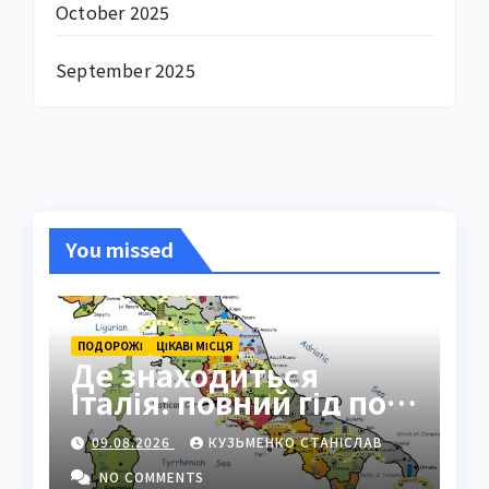
October 2025
September 2025
You missed
ПОДОРОЖІ
ЦІКАВІ МІСЦЯ
Де знаходиться
Італія: повний гід по
географії країни
09.08.2026
КУЗЬМЕНКО СТАНІСЛАВ
NO COMMENTS