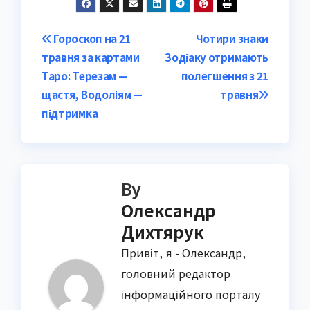
Post
Гороскоп на 21
Чотири знаки
травня за картами
Зодіаку отримають
navigation
Таро: Терезам —
полегшення з 21
щастя, Водоліям —
травня
підтримка
By
Олександр
Дихтярук
Привіт, я - Олександр,
головний редактор
інформаційного порталу