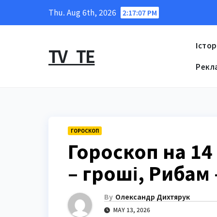
Skip
Thu. Aug 6th, 2026
2:17:08 PM
to
content
Істор
TV_TE
Рекл
ГОРОСКОП
Гороскоп на 14
– гроші, Рибам 
By
Олександр Дихтярук
MAY 13, 2026