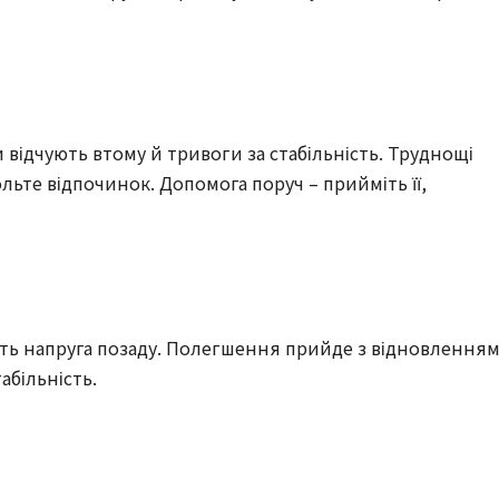
и відчують втому й тривоги за стабільність. Труднощі
ольте відпочинок. Допомога поруч – прийміть її,
шить напруга позаду. Полегшення прийде з відновленням
абільність.