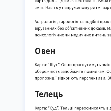
карта дня – “Двійка Пентаклів”. Вона с
змін. Навіть у напруженому ритмі варт
Астрологія, тарологія та подібні прак
віруваннях без об’єктивних доказів. 
психологічних чи медичних питань зв
Овен
Карта: “Шут”. Овни прагнутимуть змін 
обережність запобіжить помилкам. Об
пропозиції відкриють перспективи. З
Телець
Карта: “Суд”. Тельці переосмислять в