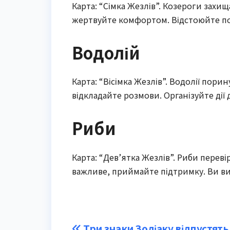
Карта: “Сімка Жезлів”. Козероги захи
жертвуйте комфортом. Відстоюйте поз
Водолій
Карта: “Вісімка Жезлів”. Водолії порин
відкладайте розмови. Організуйте дії
Риби
Карта: “Дев’ятка Жезлів”. Риби переві
важливе, приймайте підтримку. Ви ви
Три знаки Зодіаку відпустят