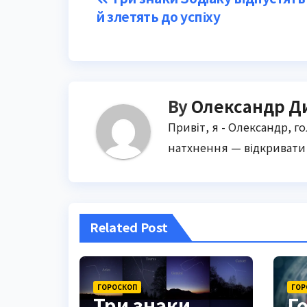
Post
й злетять до успіху
navigation
By
Олександр Д
Привіт, я - Олександр, г
натхнення — відкривати 
Related Post
ГОРОСКОП
ГОР
Три знаки
Г