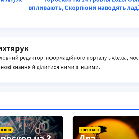
впливають, Скорпіони наводять лад
ихтярук
оловний редактор інформаційного порталу t-v.te.ua, моє
нові знання й ділитися ними з іншими.
ОСКОП
ГОРОСКОП
ороскоп на 3
Два