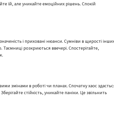
яйте їй, але уникайте емоційних рішень. Спокій
изначеність і приховані нюанси. Сумніви в щирості інши
ю. Таємниці розкриються ввечері. Спостерігайте,
к.
овими змінами в роботі чи планах. Спочатку хаос здастьс
Зберігайте стійкість, уникайте паніки. Це звільнить