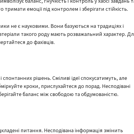
имволізує баланс, гнучкість і контроль у хаосі завдань т
о тримати емоції під контролем і зберігати стійкість.
тики не є науковими. Вони базуються на традиціях і
Матеріали такого роду мають розважальний характер. Д
ертайтеся до фахівців.
і спонтанних рішень. Сміливі ідеї спокусатимуть, але
міркуйте кроки, прислухайтеся до порад. Несподівані
берігайте баланс між свободою та обдумованістю.
ідкладені питання. Несподівана інформація змінить