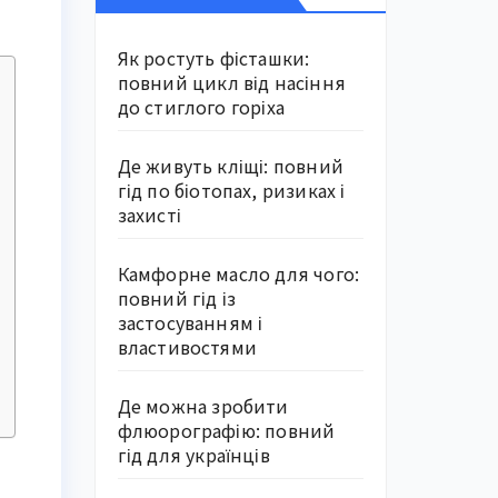
Як ростуть фісташки:
повний цикл від насіння
до стиглого горіха
Де живуть кліщі: повний
гід по біотопах, ризиках і
захисті
Камфорне масло для чого:
повний гід із
застосуванням і
властивостями
Де можна зробити
флюорографію: повний
гід для українців