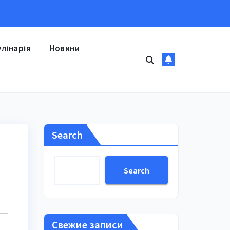
улінарія
Новини
Search
Search
Свежие записи