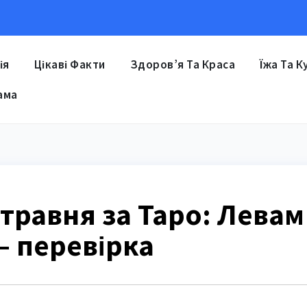
ія
Цікаві Факти
Здоров’я Та Краса
Їжа Та К
ама
 травня за Таро: Левам
– перевірка