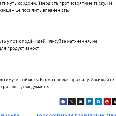
щатимуть кордони. Твердість протистоятиме тиску. Не
иції – це посилить впевненість.
уть у потік подій і ідей. Фіксуйте натхнення, не
 для продуктивності.
рятимуть стійкість. Втома нагадає про силу. Захищайте
триваліші, ніж думаєте.
ь минуле
Гороскоп на 14 травня 2026: Ов